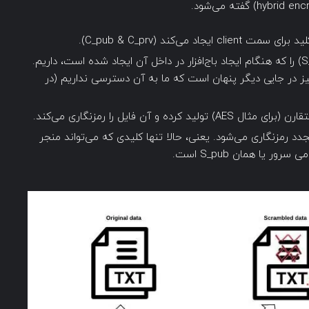
می‌کند (C_pub & C_prv).
سرور (S_pub) را که هنگام ایجاد باج‌افزار در داخل آن ایجاد شده است، داریم.
رتباط با آن، کلید خصوصی سرور (S_prv) نیز در جایی دیگر پنهان است که ما به آن دسترسی نداریم (در
و آن فایل را رمزنگاری می‌کند.
سپس کلید تولید شده با C_prv تولید شده مجدد رمزنگاری می‎‌شود. یعنی، حالا تنها کلیدی که می‌تواند منجر
ر یا همان S_pub است.