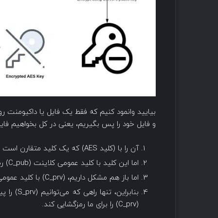
و فایل خود را پس بگیریم، یعنی در کل بخواهیم فایل‌ه
آن را با (کلید AES) که یک کلید متقارن است رمزگشایی کنیم.
اما این کلید با کلید عمومی کلاینت (C_pub) رمزگذاری شده است، بنابراین باید (C_prv) را هم داشته باشیم.
اما باز هم مشکل داریم، (C_prv) با کلید عمومی سرور (S_pub) رمزگذاری شده است.
بنابراین،
(C_prv) را برای ما رمزگشایی کند.