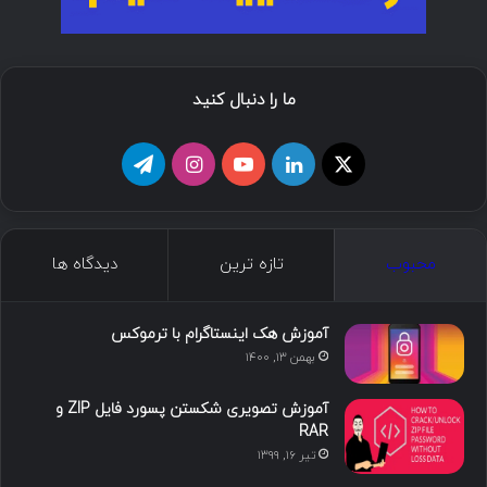
ما را دنبال کنید
ا
ل
ی
ا
ت
ی
ی
و
ی
ل
ک
ن
ت
ن
گ
محبوب
تازه ترین
دیدگاه ها
س
ک
ی
س
ر
د
و
ت
ا
آموزش هک اینستاگرام با ترموکس
بهمن ۱۳, ۱۴۰۰
ا
ب
ا
م
آموزش تصویری شکستن پسورد فایل ZIP و
ی
گ
RAR
تیر ۱۶, ۱۳۹۹
ن
ر