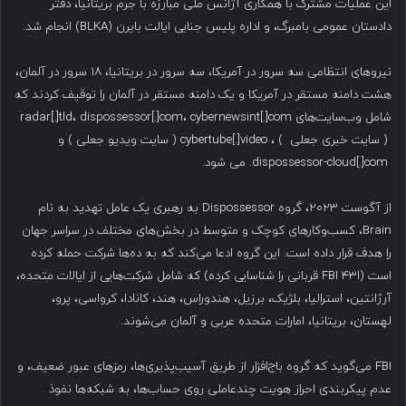
این عملیات مشترک با همکاری آژانس ملی مبارزه با جرم بریتانیا، دفتر
دادستان عمومی بامبرگ، و اداره پلیس جنایی ایالت بایرن (BLKA) انجام شد.
نیروهای انتظامی سه سرور در آمریکا، سه سرور در بریتانیا، ۱۸ سرور در آلمان،
هشت دامنه مستقر در آمریکا و یک دامنه مستقر در آلمان را توقیف کردند که
شامل وب‌سایت‌های radar[.]tld، dispossessor[.]com، cybernewsint[.]com
( سایت خبری جعلی ) ، cybertube[.]video ( سایت ویدیو جعلی ) و
dispossessor-cloud[.]com. می شود.
از آگوست ۲۰۲۳، گروه Dispossessor به رهبری یک عامل تهدید به نام
Brain، کسب‌وکارهای کوچک و متوسط در بخش‌های مختلف در سراسر جهان
را هدف قرار داده است. این گروه ادعا می‌کند که به ده‌ها شرکت حمله کرده
است (اFBI ۴۳ قربانی را شناسایی کرده) که شامل شرکت‌هایی از ایالات متحده،
آرژانتین، استرالیا، بلژیک، برزیل، هندوراس، هند، کانادا، کرواسی، پرو،
لهستان، بریتانیا، امارات متحده عربی و آلمان می‌شوند.
FBI می‌گوید که گروه باج‌افزار از طریق آسیب‌پذیری‌ها، رمزهای عبور ضعیف، و
عدم پیکربندی احراز هویت چندعاملی روی حساب‌ها، به شبکه‌ها نفوذ