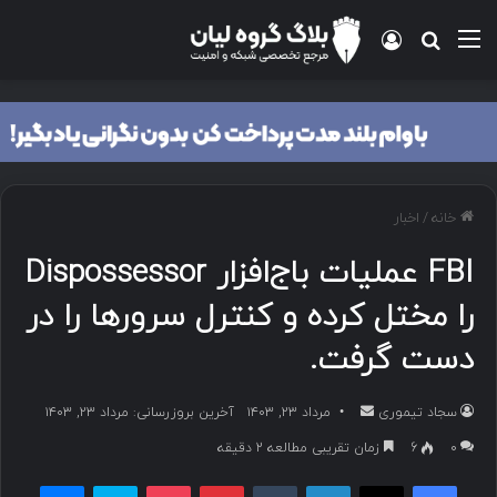
منو
ورود
جستجو برای
خانه
/
اخبار
FBI عملیات باج‌افزار Dispossessor
را مختل کرده و کنترل سرورها را در
دست گرفت.
سجاد تیموری
ا
مرداد ۲۳, ۱۴۰۳
آخرین بروزرسانی: مرداد ۲۳, ۱۴۰۳
ر
۰
6
زمان تقریبی مطالعه 2 دقیقه
س
فیسبوک
ایکس
لینکداین
تامبلر
پینتریست
پاکت
اسکایپ
مسنجر
ا