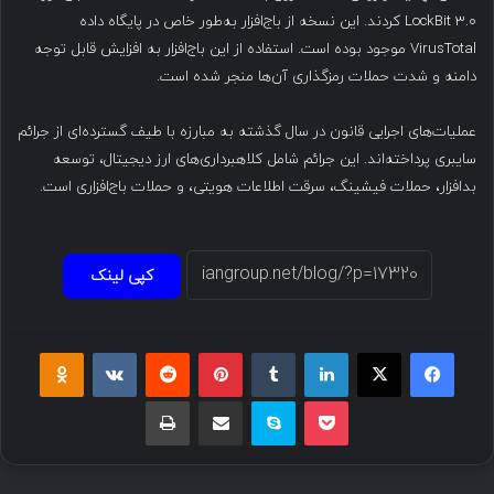
LockBit 3.0 کردند. این نسخه از باج‌افزار به‌طور خاص در پایگاه داده
VirusTotal موجود بوده است. استفاده از این باج‌افزار به افزایش قابل توجه
دامنه و شدت حملات رمزگذاری آن‌ها منجر شده است.
عملیات‌های اجرایی قانون در سال گذشته به مبارزه با طیف گسترده‌ای از جرائم
سایبری پرداخته‌اند. این جرائم شامل کلاهبرداری‌های ارز دیجیتال، توسعه
بدافزار، حملات فیشینگ، سرقت اطلاعات هویتی، و حملات باج‌افزاری است.
کپی لینک
فیسبوک
ایکس
لینکداین
تامبلر
پینتریست
Reddit
VKontakte
Odnoklassniki
پاکت
اسکایپ
اشتراک گذاری با ایمیل
چاپ