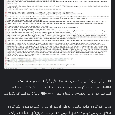
FBI از قربانیان قبلی یا کسانی که هدف قرار گرفته‌اند خواسته است تا
اطلاعات مربوط به گروه Dispossessor را با تماس با مرکز شکایات جرائم
اینترنتی به آدرس ic3.gov یا شماره تلفن ۱-۸۰۰-CALL FBI به اشتراک بگذارند.
زمانی که گروه جرائم سایبری به‌طور اولیه راه‌اندازی شد، به‌عنوان یک گروه
اخاذی عمل می‌کرد و داده‌های قدیمی که در حملات باج‌افزار LockBit سرقت