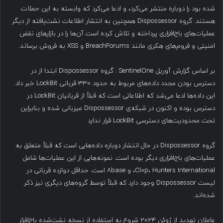
شده بود را دوباره منتشر می‌کرد، و ادعا می‌کرد که وابسته به این حملات
هستند. گروه Dispossessor همچنین به انتشار اطلاعات نشت‌یافته از دیگر
عملیات‌های باج‌افزاری پرداخته و تلاش کرده است آن‌ها را در بازارهای نقض
امنیتی و فروم‌های هکری مانند BreachForums و XSS به فروش برساند.
بر اساس گزارش آوریل SentinelOne : گروه Dispossessor ابتدا از در
دسترس بودن مجدد داده‌های مربوط به حدود ۳۳۰ قربانی LockBit خبر داد.
این داده‌ها ادعا می‌شد که اطلاعاتی است که قبلاً از قربانیان LockBit در
دسترس بوده و اکنون در شبکه‌ی Dispossessor میزبانی شده و بنابراین
تحت محدودیت‌های دسترسی LockBit قرار ندارد
گروه Dispossessor در حال انتشار دوباره داده‌هایی است که قبلاً متعلق به
عملیات‌های باج‌افزاری دیگر بوده است. نمونه‌هایی از این عملیات‌ها شامل
Cl0p، Hunters International، و ۸base است. حداقل دوازده قربانی در
لیست Dispossessor وجود دارد که قبلاً توسط گروه‌های دیگری نیز ذکر
شده‌اند.
عاملان تهدید از ژوئن ۲۰۲۴ شروع به استفاده از نسخه نشت‌شده باج‌افزار