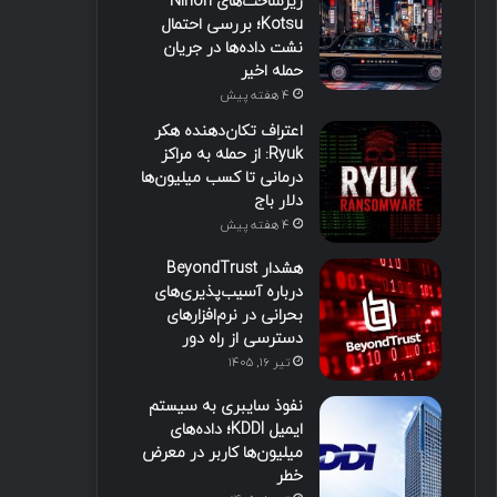
زیرساخت‌های Nihon
Kotsu؛ بررسی احتمال
نشت داده‌ها در جریان
حمله اخیر
4 هفته پیش
اعتراف تکان‌دهنده هکر
Ryuk: از حمله به مراکز
درمانی تا کسب میلیون‌ها
دلار باج
4 هفته پیش
هشدار BeyondTrust
درباره آسیب‌پذیری‌های
بحرانی در نرم‌افزارهای
دسترسی از راه دور
تیر ۱۶, ۱۴۰۵
نفوذ سایبری به سیستم
ایمیل KDDI؛ داده‌های
میلیون‌ها کاربر در معرض
خطر