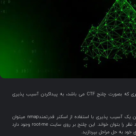
در این ویدیو، به بررسی کامل ماشین آسیب پذیری که بصورت چلنج CTF می باشد، به پیداکردن آسیب پذیری
سپس خواهیم دید که چگونه می توان با پیداکردن یک آسیب پذیری با استفاده از اسکنر قدرتمندnmap میتوان
دسترسی را تا سطح کاربر root ارتقا داد تا فلگ مورد نظر را بتوان خواند. این چلنج بر روی سایت root-me وجود دارد
 خود به حل مراحل بپردازید.