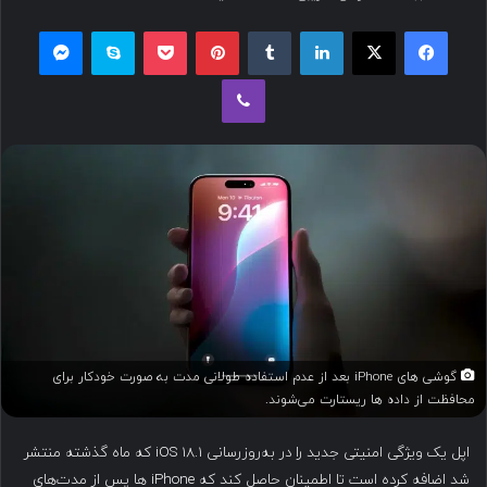
س
فیسبوک
ایکس
لینکداین
تامبلر
پینتریست
پاکت
اسکایپ
مسنجر
ا
ل
وایبر
ب
ه
ا
ی
م
ی
ل
گوشی های iPhone بعد از عدم استفاده طولانی مدت به صورت خودکار برای
محافظت از داده ها ریستارت می‌شوند.
اپل یک ویژگی امنیتی جدید را در به‌روزرسانی iOS 18.1 که ماه گذشته منتشر
شد اضافه کرده است تا اطمینان حاصل کند که iPhone ها پس از مدت‌های