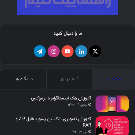
ما را دنبال کنید
ا
ل
ی
ا
ت
ی
ی
و
ی
ل
ک
ن
ت
ن
گ
محبوب
تازه ترین
دیدگاه ها
س
ک
ی
س
ر
د
و
ت
ا
آموزش هک اینستاگرام با ترموکس
بهمن ۱۳, ۱۴۰۰
ا
ب
ا
م
آموزش تصویری شکستن پسورد فایل ZIP و
ی
گ
RAR
تیر ۱۶, ۱۳۹۹