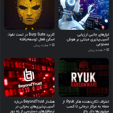
ابزارهای جانبی ارزیابی
کاربرد Burp Suite در تست نفوذ:
آسیب‌پذیری مبتنی بر هوش
اسکن فعال توسعه‌یافته
مصنوعی
3 هفته پیش
3 هفته پیش
اعتراف تکان‌دهنده هکر Ryuk: از
هشدار BeyondTrust درباره
حمله به مراکز درمانی تا کسب
آسیب‌پذیری‌های بحرانی در
میلیون‌ها دلار باج
نرم‌افزارهای دسترسی از راه دور