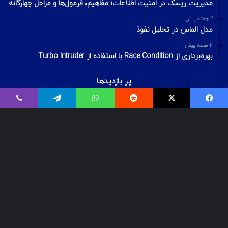
مدیریت ریسک در امنیت اطلاعات؛ مفاهیم، فرمول‌ها و مراحل چهارگانه
2 هفته پیش
مدل الماس در تحلیل نفوذ
4 هفته پیش
بهره‌برداری از Race Condition با استفاده از Turbo Intruder
پر بازدیدها
اردیبهشت ۲۰, ۱۴۰۰
فیسبوک
ایکس
Reddit
واتس آپ
تلگرام
وایبر
بیت‌لاکر چیست؟ شکستن قفل درایو Bitlocker
اسفند ۲۹, ۱۴۰۱
معرفی ۱۸ ابزار OSINT برای تست‌نفوذ
فروردین ۲, ۱۴۰۰
درآمد و بازارکار متخصصان شبکه و امنیت شبکه، در ایران و جهان
© Copyright 2025, All Rights Reserved | تمامی حقوق برای گروه لیان
محفوظ میباشد.