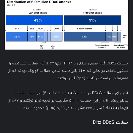
حملات DDoS فوق‌حجمی مبتنی بر HTTP تنها ۳٪ از کل حملات ثبت‌شده را
تشکیل دادند، در حالی که ۶۳٪ باقی‌مانده شامل حملات کوچک بودند که از
۵۰,۰۰۰ درخواست در ثانیه (rps) فراتر نرفتند.
آمار برای حملات DDoS در لایه شبکه (لایه ۳ / لایه ۴) نیز مشابه است،
به‌طوری‌که ۹۳٪ از این حملات از ۵۰۰ مگابیت بر ثانیه فراتر نرفتند و ۸۷٪ از
آن‌ها به تعداد کمتر از ۵۰,۰۰۰ بسته در ثانیه (pps) محدود شدند.
حملات
Blitz DDoS