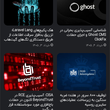
شناسایی آسیب‌پذیری بحرانی در
هک پکیج‌های Laravel Lang؛
Ghost CMS و اجرای حملات
تزریق بدافزار سرقت اطلاعات از
ClickFix
طریق دست‌کاری تگ‌های گیت‌هاب
خرداد ۴, ۱۴۰۵
خرداد ۳, ۱۴۰۵
توقیف ۸۰۰ سرور در هلند؛ ضربه
CISA: آسیب‌پذیری RCE در
سنگین به زیرساخت عملیات‌های
BeyondTrust اکنون در حملات
سایبری روسیه
باج‌افزاری مورد سوءاستفاده قرار
می‌گیرد