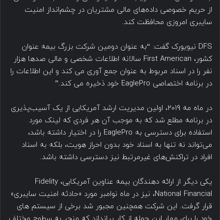
از حریم خصوصی داده‌های مالی مشتریان در چشم‌انداز امنیت
سایبری امروزی محافظت کند.
DFS نیویورک گفت: “به عنوان دومین شرکت بزرگ بیمه عنوان
کشور، First American سالانه اطلاعات شخصی و مالی صدها هزار
نفر را در اسناد مربوط به عنوان جمع آوری می کند و این اطلاعات را
در برنامه اختصاصی EaglePro خود ذخیره می کند.”
در ماه مه ۲۰۱۹، اولین مدیریت ارشد آمریکایی از یک آسیب‌پذیری
در برنامه مطلع شد که به موجب آن هر فردی که لینک مورد
استفاده برای دسترسی به EaglePro را در اختیار داشته باشد،
می‌تواند نه تنها به اسناد خود بدون احراز هویت، بلکه به اسناد
افراد در تراکنش‌های غیرمرتبط نیز دسترسی داشته باشد.
یکی دیگر از ارائه دهندگان بیمه عناوین آمریکایی، Fidelity
National Financial، نیز در ماه نوامبر مورد «حادثه امنیت سایبری»
قرار گرفت. این شرکت همچنین مجبور شد برخی از سیستم های
خود را برای مهار این حمله از کار بیاندازد که منجر به سطوح مختلف