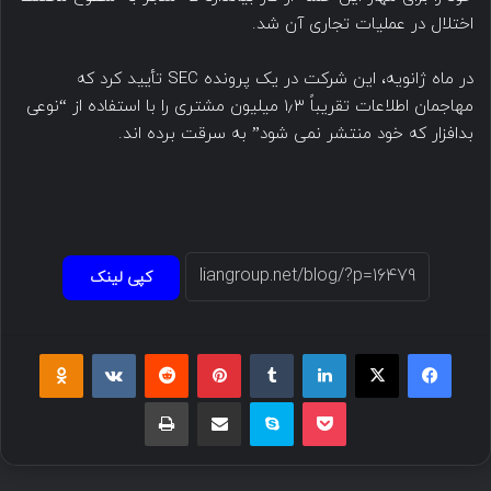
اختلال در عملیات تجاری آن شد.
در ماه ژانویه، این شرکت در یک پرونده SEC تأیید کرد که
مهاجمان اطلاعات تقریباً ۱٫۳ میلیون مشتری را با استفاده از “نوعی
بدافزار که خود منتشر نمی شود” به سرقت برده اند.
کپی لینک
فیسبوک
ایکس
لینکداین
تامبلر
پینتریست
Reddit
VKontakte
Odnoklassniki
پاکت
اسکایپ
اشتراک گذاری با ایمیل
چاپ