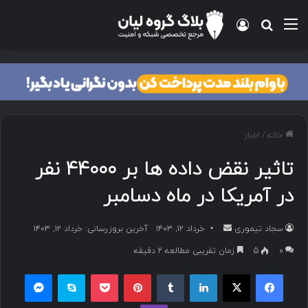
منو
ورود
جستجو برای
خانه
/
اخبار
تاثیر نقض داده ها بر ۴۴۰۰۰ نفر
در آمریکا در ماه دسامبر
سجاد تیموری
ا
خرداد ۱۲, ۱۴۰۳
آخرین بروزرسانی: خرداد ۱۲, ۱۴۰۳
ر
۰
5
زمان تقریبی مطالعه 2 دقیقه
س
فیسبوک
ایکس
لینکداین
تامبلر
پینتریست
پاکت
اسکایپ
مسنجر
ا
ل
وایبر