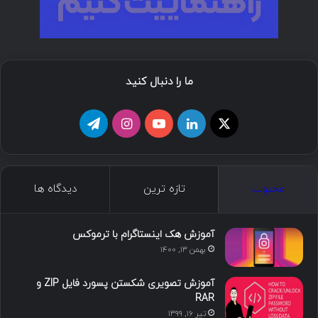
ما را دنبال کنید
ا
ل
ی
ا
ت
ی
ی
و
ی
ل
ک
ن
ت
ن
گ
محبوب
تازه ترین
دیدگاه ها
س
ک
ی
س
ر
د
و
ت
ا
آموزش هک اینستاگرام با ترموکس
بهمن ۱۳, ۱۴۰۰
ا
ب
ا
م
آموزش تصویری شکستن پسورد فایل ZIP و
ی
گ
RAR
تیر ۱۶, ۱۳۹۹