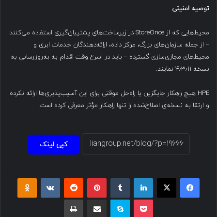
توصیه امنیتی
محیط‌هایی که از StoreOnce در زیرساخت‌های پشتیبان‌گیری استفاده می‌کنند
– از جمله سازمان‌های بزرگ، مراکز داده، ارائه‌دهندگان خدمات ابری و
محیط‌های مجازی‌سازی گسترده – باید در اسرع وقت اقدام به به‌روزرسانی به
نسخه ۴٫۳٫۱۱ نمایند.
HPE هیچ راهکار جایگزین یا راه‌حل موقتی برای این آسیب‌پذیری‌ها ارائه نکرده
و ارتقا به نسخه‌ی اصلاح‌شده را تنها راهکار مؤثر معرفی کرده است.
کپی لینک
فیسبوک
ایکس
لینکداین
تامبلر
پینتریست
Reddit
VKontakte
Odnoklassniki
پاکت
اسکایپ
اشتراک گذاری با ایمیل
چاپ