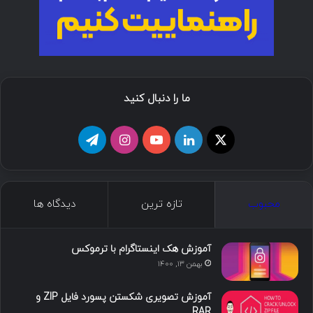
ما را دنبال کنید
ا
ل
ی
ا
ت
ی
ی
و
ی
ل
ک
ن
ت
ن
گ
محبوب
تازه ترین
دیدگاه ها
س
ک
ی
س
ر
د
و
ت
ا
آموزش هک اینستاگرام با ترموکس
بهمن ۱۳, ۱۴۰۰
ا
ب
ا
م
آموزش تصویری شکستن پسورد فایل ZIP و
ی
گ
RAR