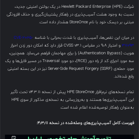
شرکت Hewlett Packard Enterprise (HPE) در یک بولتن امنیتی جدید،
نسبت به وجود هشت آسیب‌پذیری در راهکار پشتیبان‌گیری و حذف افزونگی
مبتنی بر دیسک خود با نام StoreOnce هشدار داده است.
در میان این نقص‌ها، آسیب‌پذیری با شدت بحرانی با شناسه
CVE-2025-
37093
و امتیاز ۹٫۸ در مقیاس CVSS v3.1 قرار دارد که امکان دور زدن احراز
هویت (Authentication Bypass) را برای مهاجمان فراهم می‌سازد. همچنین،
سه مورد اجرای کد از راه دور (RCE)، دو مورد Traversal در مسیر فایل‌ها و یک
مورد حمله‌ی Server-Side Request Forgery (SSRF) نیز در این بسته امنیتی
رفع شده‌اند.
تمام نسخه‌های نرم‌افزار HPE StoreOnce پیش از نسخه v4.3.11 تحت تأثیر
این آسیب‌پذیری‌ها هستند و به‌روزرسانی به نسخه‌ی مذکور از سوی HPE
به‌عنوان راهکار توصیه‌شده اعلام شده است.
فهرست کامل آسیب‌پذیری‌های وصله‌شده در نسخه ۴٫۳٫۱۱
: