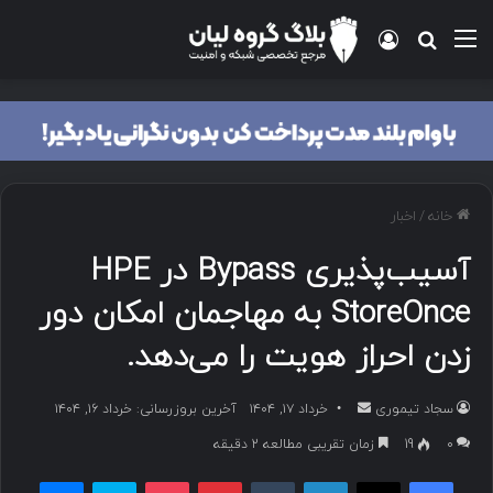
منو
ورود
جستجو برای
خانه
/
اخبار
آسیب‌پذیری Bypass در HPE
StoreOnce به مهاجمان امکان دور
زدن احراز هویت را می‌دهد.
سجاد تیموری
ا
خرداد ۱۷, ۱۴۰۴
آخرین بروزرسانی: خرداد ۱۶, ۱۴۰۴
ر
۰
19
زمان تقریبی مطالعه 2 دقیقه
س
فیسبوک
ایکس
لینکداین
تامبلر
پینتریست
پاکت
اسکایپ
مسنجر
ا