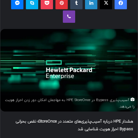
ل
وایبر
ب
ه
ا
ی
م
ی
ل
آسیب‌پذیری Bypass در HPE StoreOnce به مهاجمان امکان دور زدن احراز هویت
را می‌دهد.
هشدار
HPE
درباره آسیب‌پذیری‌های متعدد در
StoreOnce
؛ نقص بحرانی
Bypass
احراز هویت شناسایی شد