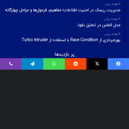
2 هفته پیش
مدیریت ریسک در امنیت اطلاعات؛ مفاهیم، فرمول‌ها و مراحل چهارگانه
3 هفته پیش
مدل الماس در تحلیل نفوذ
4 هفته پیش
بهره‌برداری از Race Condition با استفاده از Turbo Intruder
پر بازدیدها
اردیبهشت ۲۰, ۱۴۰۰
فیسبوک
ایکس
Reddit
واتس آپ
تلگرام
وایبر
بیت‌لاکر چیست؟ شکستن قفل درایو Bitlocker
اسفند ۲۹, ۱۴۰۱
معرفی ۱۸ ابزار OSINT برای تست‌نفوذ
فروردین ۲, ۱۴۰۰
درآمد و بازارکار متخصصان شبکه و امنیت شبکه، در ایران و جهان
© Copyright 2025, All Rights Reserved | تمامی حقوق برای گروه لیان