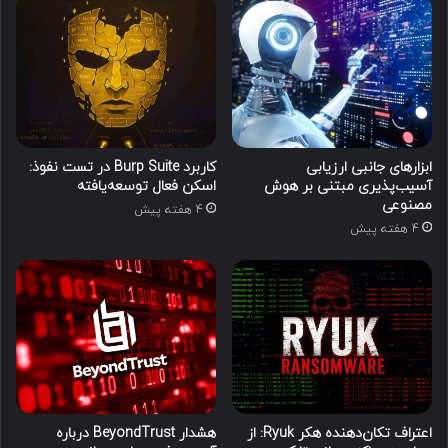
ابزارهای جانبی ارزیابی
کاربرد Burp Suite در تست نفوذ:
آسیب‌پذیری مبتنی بر هوش
اسکن فعال توسعه‌یافته
مصنوعی
4 هفته پیش
4 هفته پیش
اعتراف تکان‌دهنده هکر Ryuk: از
هشدار BeyondTrust درباره