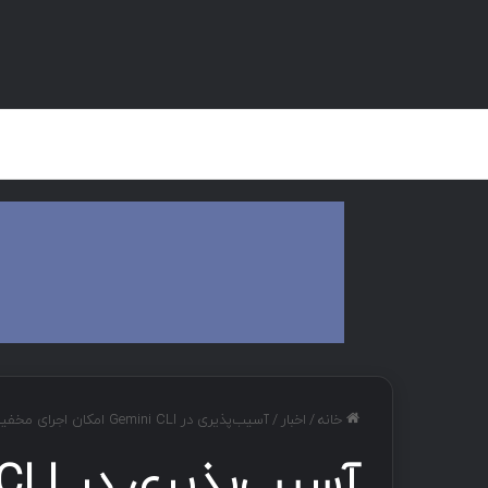
صفحه اصلی
هک و تست نفوذ
دان
خانه
/
اخبار
/
آسیب‌پذیری در Gemini CLI امکان اجرای مخفیانه کد را فراهم کرد