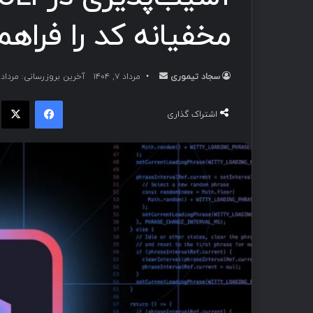
مخفیانه کد را فراهم
سجاد تیموری
ا
مرداد ۷, ۱۴۰۴
آخرین بروزرسانی: مرداد ۷, ۱۴۰۴
ر
فیسبوک
ا
س
اشتراک گذاری
ا
ل
ب
ه
ا
ی
م
ی
ل