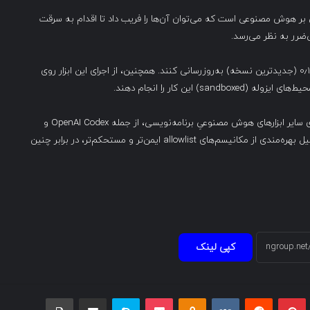
ی بر هوش مصنوعی است که می‌توان آن‌ها را فریب داد تا اقدام به سرقت
ی‌ضرر به نظر می‌رسد.
به کاربران Gemini CLI توصیه می‌شود که حتماً به نسخه ۰٫۱٫۱۴ (جدیدترین نسخه) به‌روزرسانی کنند. همچنین، از اجرای این ابزار روی
 این کار را انجام دهند.
شرکت Tracebit همچنین اعلام کرده که این شیوه حمله را روی سایر ابزارهای هوش مصنوعیِ برنامه‌نویسی، از جمله OpenAI Codex و
Anthropic Claude نیز آزمایش کرده است؛ اما این ابزارها به‌دلیل بهره‌مندی از مکانیسم‌های allowlist ایمن‌تر و مستحکم‌تر، در برابر چنین
کپی لینک
بلر
پینتریست
Reddit
VKontakte
Odnoklassniki
پاکت
اسکایپ
اشتراک گذاری با ایمیل
چاپ