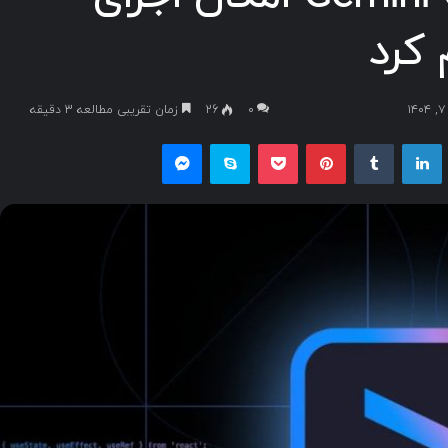
 کرد
۰
26
زمان تقریبی مطالعه 3 دقیقه
یکس
لینکداین
تامبلر
پینتریست
پاکت
اسکایپ
مسنجر