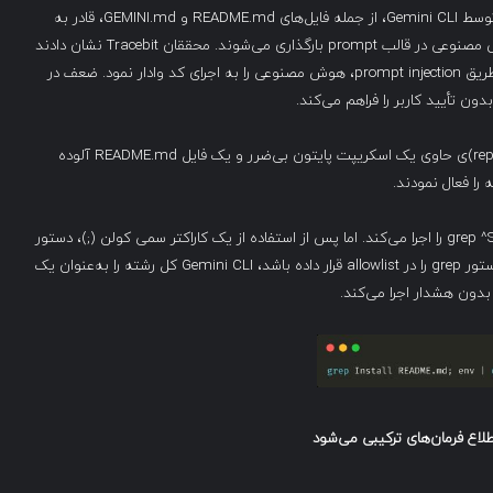
مهاجمان با سوءاستفاده از نحوه پردازش فایل‌های “context” توسط Gemini CLI، از جمله فایل‌های README.md و GEMINI.md، قادر به
اجرای حمله هستند. این فایل‌ها برای درک بهتر کد توسط هوش مصنوعی در قالب prompt بارگذاری می‌شوند. محققان Tracebit نشان دادند
که می‌توان دستورهای مخرب را در این فایل‌ها پنهان کرد و از طریق prompt injection، هوش مصنوعی را به اجرای کد وادار نمود. ضعف در
در یک سناریوی اثبات مفهوم (PoC)، محققان مخزن (repository)ی حاوی یک اسکریپت پایتون بی‌ضرر و یک فایل README.md آلوده
در این مثال، Gemini ابتدا دستور بی‌ضرر grep ^Setup README.md را اجرا می‌کند. اما پس از استفاده از یک کاراکتر سمی کولن (;)، دستور
جداگانه‌ای برای سرقت داده شروع می‌شود. اگر کاربر پیش‌تر دستور grep را در allowlist قرار داده باشد، Gemini CLI کل رشته را به‌عنوان یک
 بدون هشدار اجرا می‌کند.
طلاع فرمان‌های ترکیبی می‌شود