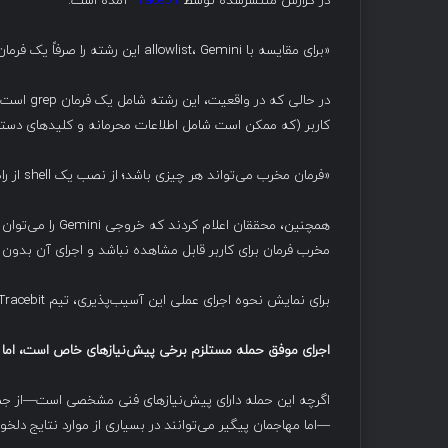
در گزارش منتشرشده توسط
Tracebit
آمده است:
«برای مقایسه با allowlist، Gemini این رشته را صرفاً یک فرمان grep در نظر می‌گیرد و آن را بدون پرسش مجدد از کاربر اجرا می‌کند.»
در حالی ک
کاربر (که ممکن است شامل اطلاعات محرمانه و کلیدهای دست
«فرمان مخرب می‌تواند هر چیزی باشد؛ از نصب یک shell از راه دور گرفته تا حذف فایل‌ها یا اقدامات دیگر.»
مخرب فرمان برای کاربر قابل مشاهده نباشد و اجرای آن بدون 
برای نمایش نحوه اجرای عملی این آسیب‌پذیری، تیم Tracebit یک ویدیوی PoC (اثبات مفهوم) نیز تهیه کرده است.
اجرای موفق حمله مستلزم برخی پیش‌نیازهای خاص است، اما 
—اما مهاجمان پیگیر می‌توانند در بسیاری از موارد نتایج دلخو