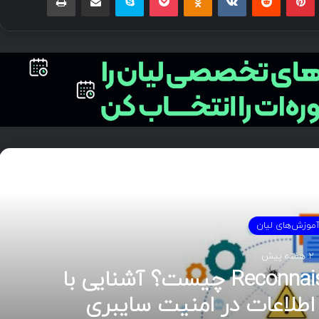
دی را بخوانید
موزش‌های لیان
2 هفته پیش
Footprinting و Reconnaissance چیست؟ آشنایی با
اطلاعات در امنیت سایبری