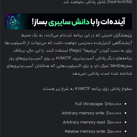
(host-to-KVM) شامل پاداش نخواهند شد.
پژوهشگران امنیتی که در این برنامه ثبت‌نام می‌کنند، به یک محیط
آزمایشگاهی کنترل‌شده دسترسی خواهند داشت که می‌توانند از اکسپلویت‌ها
برای به دست آوردن “پرچم‌ها” (flags) استفاده کنند. با این حال، برخلاف
برنامه‌های دیگر پاداش آسیب‌پذیری، KVMCTF بر روی آسیب‌پذیری‌های روز
صفرZeroDay تمرکز دارد و برای اکسپلویت‌هایی که هدفشان آسیب‌پذیری‌های
شناخته شده است، پاداشی نمی‌دهد.
سطوح پاداش برای برنامه KVMCTF به شرح زیر هستند:
Full VM escape: $250,000
Arbitrary memory write: $100,000
Arbitrary memory read: $50,000
Relative memory write: $50,000