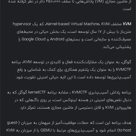
از ماشین مجازی (VM) پاداش‌هایی تا سقف ۲۵۰،۰۰۰ دلار در نظر گرفته شده
است.
KVM
مخفف Kernel-based Virtual Machine، KVM، که یک hypervisor
متن‌باز با بیش از ۱۷ سال توسعه است، یک بخش حیاتی در محیط‌های
مصرف‌کننده و سازمانی است و بسترهای Android و Google Cloud را
پشتیبانی می‌کند.
گوگل، به عنوان یک مشارکت‌کننده فعال و کلیدی در توسعه KVM، برنامه
KVMCTF را به عنوان یک پلتفرم همکاری برای کمک به شناسایی و رفع
آسیب‌پذیری‌ها توسعه داده است تا این لایه حیاتی امنیتی تقویت شود.
برنامه پاداش آسیب‌پذیری KVMCTF ، مشابه برنامه kernelCTF گوگل که به
دنبال نقص‌های امنیتی در هسته لینوکس است، بر روی باگ‌هایی که در
هایپروایزر KVM و قابل دسترسی از ماشین مجازی هستند، تمرکز دارد.
هدف برنامه این است که حملات موفقیت‌آمیز از میهمان به میزبان (guest-
to-host) انجام شود و آسیب‌پذیری‌های مرتبط با QEMU یا از میزبان به KVM