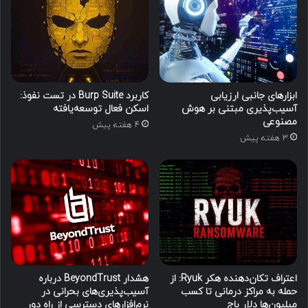
ابزارهای جانبی ارزیابی
کاربرد Burp Suite در تست نفوذ:
آسیب‌پذیری مبتنی بر هوش
اسکن فعال توسعه‌یافته
مصنوعی
4 هفته پیش
3 هفته پیش
اعتراف تکان‌دهنده هکر Ryuk: از
هشدار BeyondTrust درباره
حمله به مراکز درمانی تا کسب
آسیب‌پذیری‌های بحرانی در
میلیون‌ها دلار باج
نرم‌افزارهای دسترسی از راه دور