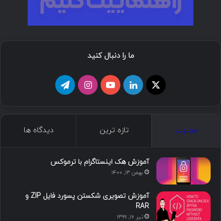
ما را دنبال کنید
ا
ل
ی
ا
ت
ی
ی
و
ی
ل
ک
ن
ت
ن
گ
محبوب
تازه ترین
دیدگاه ها
س
ک
ی
س
ر
د
و
ت
ا
آموزش هک اینستاگرام با ترموکس
بهمن ۱۳, ۱۴۰۰
ا
ب
ا
م
آموزش تصویری شکستن پسورد فایل ZIP و
ی
گ
RAR
تیر ۱۶, ۱۳۹۹