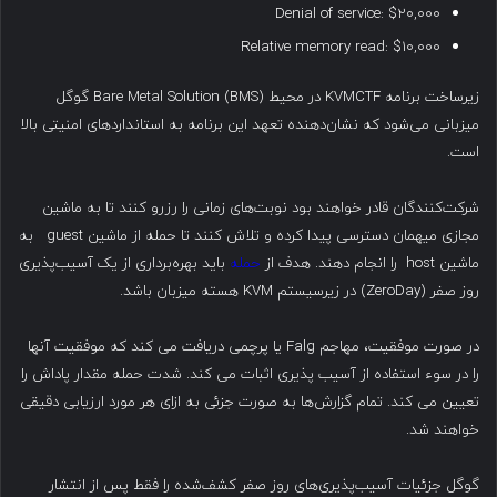
Denial of service: $20,000
Relative memory read: $10,000
زیرساخت برنامه KVMCTF در محیط Bare Metal Solution (BMS) گوگل
میزبانی می‌شود که نشان‌دهنده تعهد این برنامه به استانداردهای امنیتی بالا
است.
شرکت‌کنندگان قادر خواهند بود نوبت‌های زمانی را رزرو کنند تا به ماشین
مجازی میهمان دسترسی پیدا کرده و تلاش کنند تا حمله از ماشین guest به
ماشین host را انجام دهند. هدف از
حمله
باید بهره‌برداری از یک آسیب‌پذیری
روز صفر (ZeroDay) در زیرسیستم KVM هسته میزبان باشد.
در صورت موفقیت، مهاجم Falg یا پرچمی دریافت می کند که موفقیت آنها
را در سوء استفاده از آسیب پذیری اثبات می کند. شدت حمله مقدار پاداش را
تعیین می کند. تمام گزارش‌ها به صورت جزئی به ازای هر مورد ارزیابی دقیقی
خواهند شد.
گوگل جزئیات آسیب‌پذیری‌های روز صفر کشف‌شده را فقط پس از انتشار