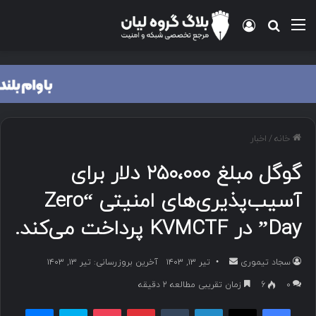
منو
ورود
جستجو برای
خانه
/
اخبار
گوگل مبلغ ۲۵۰،۰۰۰ دلار برای
آسیب‌پذیری‌های امنیتی “Zero
Day” در KVMCTF پرداخت می‌کند.
سجاد تیموری
ا
تیر ۱۳, ۱۴۰۳
آخرین بروزرسانی: تیر ۱۳, ۱۴۰۳
ر
۰
6
زمان تقریبی مطالعه 2 دقیقه
س
فیسبوک
ایکس
لینکداین
تامبلر
پینتریست
پاکت
اسکایپ
مسنجر
ا