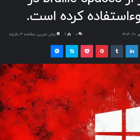
۱۴۰
۰
6
زمان تقریبی مطالعه 3 دقیقه
یکس
لینکداین
تامبلر
پینتریست
پاکت
اسکایپ
مسنجر