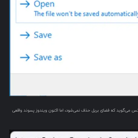
ب به‌روزرسانی امنیتی برای CVE-2024-43461، گیرنس می‌گوید که فضای بریل حذف نمی‌شود، اما اکنون ویندوز پسوند واقعی