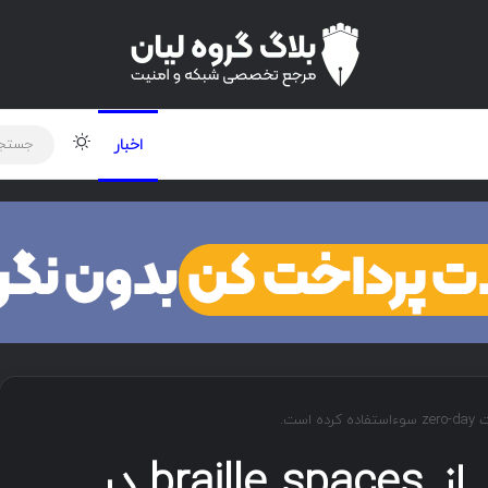
لود دوره و ابزار
برنامه نویسی
شبکه
تغییر پوس
اخبار
آسیب‌پذیری ویندوز از braille spaces در