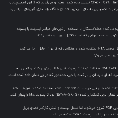
کشف آسیب‌پذیری روز صفر CVE-2024-38112 به محقق Check Point، Haifei Li نسبت داده شده است. او می‌گوید که از این آسیب‌پذیری
ترنت اکسپلورر به جای مایکروسافت اج هنگام راه‌اندازی فایل‌های میانبر به
داد که : حمله‌کنندگان با استفاده از فایل‌های میانبر اینترنت با پسوند
URLهای موجود در فایل‌های میانبر اینترنت برای دانلود یک فایل مخرب HTA استفاده شده و هنگامی که کاربر آن فایل را باز می‌کرد،
فایل‌های HTA از آسیب‌پذیری روز صفر دیگری با شماره CVE-2024-43461 استفاده کردند تا پسوند فایل HTA را پنهان کنند و فایل را به
محقق ZDI، Peter Girnus بیان کرد که آسیب‌پذیری CVE-2024-43461 همچنین در حملات Void Banshee استفاده شده تا شرایط CWE-
همانطور که در زیر مشاهده می‌کنید، نام فایل به عنوان یک فایل PDF شروع می‌شود، اما شامل بیست و شش کاراکتر فضای بریل
ایان با پسوند ‘.hta’ خاتمه می‌یابد.