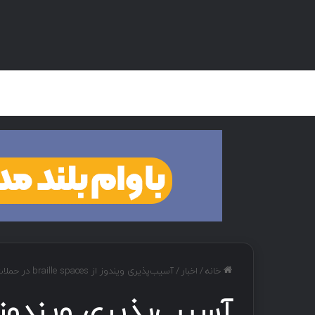
صفحه اصلی
هک و تست نفوذ
دان
خانه
/
اخبار
/
آسیب‌پذیری ویندوز از braille spaces در حملات zero-day سوءاستفاده کرده است.