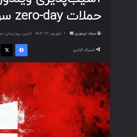
حملات zero-day سوءاستفاده کرده است.
سجاد تیموری
ا
شهریور ۲۶, ۱۴۰۳
آخرین بروزرسانی: مهر ۲۰, ۳
ر
فیسبوک
ا
س
اشتراک گذاری
ا
ل
ب
ه
ا
ی
م
ی
ل