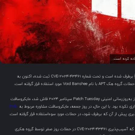
یک آسیب‌پذیری spoofing (جعل) MSHTML ویندوز که اخیراً برطرف شده است و تحت شماره CVE-2024-43461 ثبت شده، اکنون به
ورد استفاده قرار گرفته است.
هنگامی که این آسیب‌پذیری برای اولین بار به عنوان بخشی از به‌روزرسانی امنیتی Patch Tuesday سپتامبر ۲۰۲۴ فاش شد، مایکروسافت
ری نکرده بود. با این حال، در روز جمعه، مایکروسافت مشاوره مربوط به
CVE-
ذیری پیش از آن که برطرف شود، در حملات مورد سوءاستفاده قرار گرفته است.
، محقق ارشد امنیت در Trend Micro، کشف کرد که آسیب‌پذیری CVE-2024-43461 در حملات روز صفر توسط گروه هکری