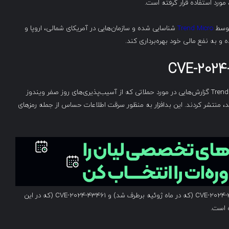
Trend Micro
شناسایی شده و سازمان‌هایی در آمریکای شمالی، اروپا و
 و به نفع مالی خود بهره‌برداری کند.
در ماه ژوئیه، هر دو سازمان Check Point Research و Trend Micro گزارش‌هایی در مورد حملاتی که از آسیب‌پذیری‌های روز صفر ویندوز
‌ها با بدافزار Atlantida استفاده کرده‌اند، منتشر کردند. این بدافزار به منظور سرقت اطلاعات حساس از جمله رمزهای
در این حملات از آسیب‌پذیری‌های روز صفر با شماره‌های CVE-2024-38112 (که در ماه ژوئیه برطرف شد) و CVE-2024-43461 (که در این
 است.