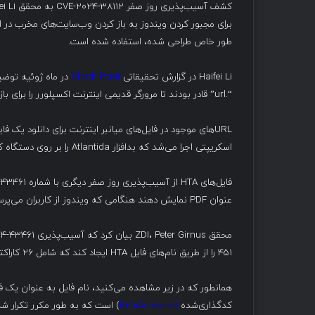
برای مجبور کردن ویندوز به باز کردن وب‌سایت‌های مخرب در این
طور خاص طراحی شده، استفاده شده است.
Haifei Li در گزارش تحقیقاتی
Check Point
در ماه ژوئیه توضیح 
“.url” قادر بودند تا مرورگر قدیمی اینترنت اکسپلورر را برای باز کردن وب‌سایت‌هایی که تحت کنترل آن‌ها بود، فعال کنند.
اسکریپتی اجرا می‌شد که بدافزار Atlantida را بر روی دستگاه کاربر نصب می‌کرد.
عنوان PDF نمایش دهند هنگامی که ویندوز از کاربران می‌پرسید که آیا باید آن را باز کنند یا خیر، همانطور که در زیر نشان داده شده است.
451 را از طریق نام‌های فایل HTA ایجاد کند که شامل ۲۶ کاراکتر فضای بریل کدگذاری‌شده (%E2%A0%80) بود تا پسوند .hta را پنهان کند.
کدگذاری‌شده
(%E2%A0%80
) است که به طور مکرر تکرار شده‌اند و در پ