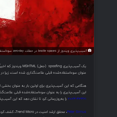
آسیب‌پذیری ویندوز از braille spaces در حملات zero-day سوءاستفاده کرده است.
عنوان سوءاستفاده‌شده قبلی علامت‌گذاری شده است، زیرا در حملات گروه هک APT با نام Void Banshee م
این آسیب‌پذیری را به عنوان سوءاستفاده‌شده قبلی علامت‌گذا
2024-43461
را به‌روزرسانی کرد تا نشان دهد که این آسیب‌پ
Peter Girnus