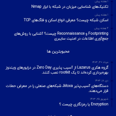
چطور تلگرام را هک کنیم؟ آموزش تصویری هک
تلگرام
تیر ۱۸, ۱۳۹۹
هک وای فای با استفاده از PMKID
شهریور ۲۴, ۱۳۹۹
آیا VPN ما امن است؟ آموزش تست امنیت
VPN
مهر ۲۲, ۱۴۰۰
آخرین تایپیک ها
1 هفته پیش
تکنیک‌های شناسایی میزبان در شبکه با ابزار Nmap