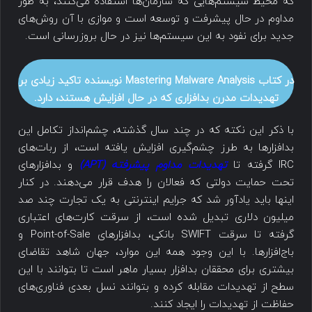
که محیط سیستم‌هایی که سازمان‌ها استفاده می‌کنند، به طور
مداوم در حال پیشرفت و توسعه است و موازی با آن روش‌های
جدید برای نفود به این سیستم‌ها نیز در حال بروزرسانی است.
در کتاب Mastering Malware Analysis نویسنده تاکید زیادی بر
تهدیدات مدرن بدافزاری که در حال افزایش هستند، دارد.
با ذکر این نکته که در چند سال گذشته، چشم‌انداز تکامل این
بدافزارها به طرز چشم‌گیری افزایش یافته است، از ربات‌های
IRC گرفته تا
تهدیدات مداوم پیشرفته (APT)
و بدافزارهای
تحت حمایت دولتی که فعالان را هدف قرار می‌دهند. در کنار
اینها باید یادآور شد که جرایم اینترنتی به یک تجارت چند صد
میلیون دلاری تبدیل شده است، از سرقت کارت‌های اعتباری
گرفته تا سرقت SWIFT بانکی، بدافزارهای Point-of-Sale و
باج‌افزارها. با این وجود همه این موارد، جهان شاهد تقاضای
بیشتری برای محققان بدافزار بسیار ماهر است تا بتوانند با این
سطح از تهدیدات مقابله کرده و بتوانند نسل بعدی فناوری‌های
حفاظت از تهدیدات را ایجاد کنند.