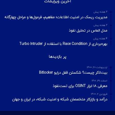
1 هفته پیش
اسکن شبکه چیست؟ معرفی انواع اسکن و فلگ‌های TCP
2 هفته پیش
Footprinting و Reconnaissance چیست؟ آشنایی با روش‌های
جمع‌آوری اطلاعات در امنیت سایبری
محبوبترین ها
مرداد ۳۰, ۱۴۰۳
گروه هکری Lazarus از آسیب پذیری Zero Day در درایورهای ویندوز
بهره‌برداری کرده‌اند تا یک rootkit نصب کنند.
دی ۱۸, ۱۴۰۳
دستگاه‌های آسیب‌پذیر Moxa، شبکه‌های صنعتی را در معرض حملات
قرار می‌دهند.
شهریور ۲۵, ۱۴۰۳
Encryption یا رمزنگاری چیست ؟
آخرین ویرایشات
2 هفته پیش