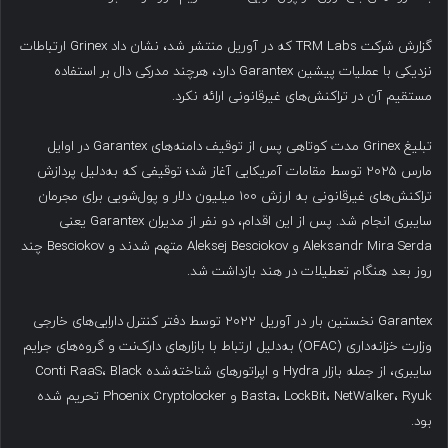
گزارش شرکت TRM Labs که در آوریل منتشر شد، نشان داد Grinex ارتباطات
نزدیکی با عملیات پیشین Garantex دارد، هرچند مدرکی دال بر استفاده
مستقیم آن در تراکنش‌های غیرقانونی ارائه نکرد.
تبلیغ Grinex مدت کوتاهی پس از توقیف دامنه‌های Garantex در اوایل
مارس ۲۰۲۵ توسط مقامات آمریکایی آغاز شد؛ توقیفی که به‌دلیل پردازش
تراکنش‌های غیرقانونی به ارزش ۱۰۰ میلیون دلار و پول‌شویی برای مجرمان
سایبری انجام شد. پس از این اقدام، دو نفر از مدیران Garantex یعنی
Aleksandr Mira Serda و Aleksej Besciokov متهم شدند و Besciokov چند
روز بعد هنگام تعطیلات در هند بازداشت شد.
Garantex نخستین بار در آوریل ۲۰۲۲ توسط دفتر کنترل دارایی‌های خارجی
وزارت خزانه‌داری (OFAC) به‌دلیل ارتباط با بازارهای دارک‌نت و گروه‌های جرایم
سایبری، از جمله بازار Hydra و اپراتورهای شناخته‌شده Conti RaaS، Black
Basta، LockBit، NetWalker، Ryuk و Phoenix Cryptolocker تحریم شده
بود.