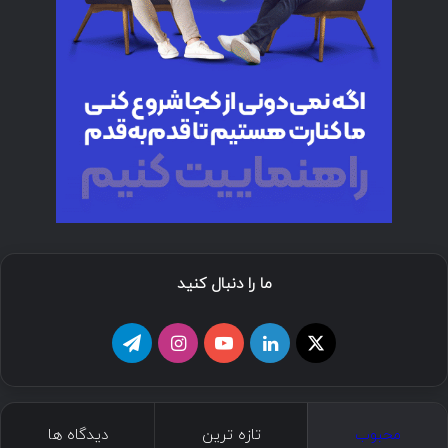
ما را دنبال کنید
ا
ل
ی
ا
ت
ی
ی
و
ی
ل
ک
ن
ت
ن
گ
محبوب
تازه ترین
دیدگاه ها