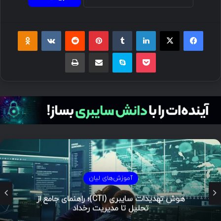
فیسبوک
ایکس
لینکداین
تامبلر
پینتریست
Reddit
VKontakte
Odnoklassniki
پاکت
اسکایپ
اشتراک گذاری با ایمیل
چاپ
آموزش‌های لیان
هوش تهدیدات سایبری (CTI)؛ راهنمای جامع از
تحلیل تا مدیریت رخداد