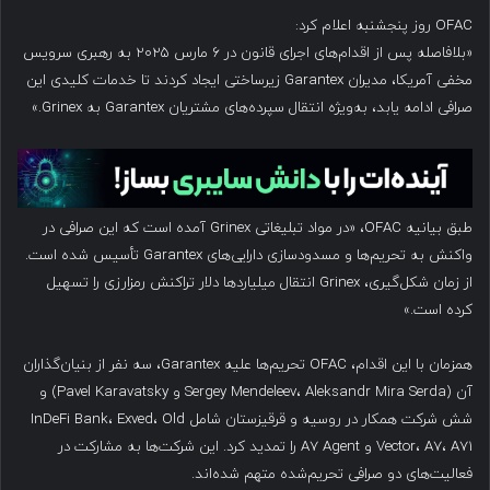
OFAC روز پنجشنبه اعلام کرد:
«بلافاصله پس از اقدام‌های اجرای قانون در ۶ مارس ۲۰۲۵ به رهبری سرویس
مخفی آمریکا، مدیران Garantex زیرساختی ایجاد کردند تا خدمات کلیدی این
صرافی ادامه یابد، به‌ویژه انتقال سپرده‌های مشتریان Garantex به Grinex.»
طبق بیانیه OFAC، «در مواد تبلیغاتی Grinex آمده است که این صرافی در
واکنش به تحریم‌ها و مسدودسازی دارایی‌های Garantex تأسیس شده است.
از زمان شکل‌گیری، Grinex انتقال میلیاردها دلار تراکنش رمزارزی را تسهیل
کرده است.»
همزمان با این اقدام، OFAC تحریم‌ها علیه Garantex، سه نفر از بنیان‌گذاران
آن (Sergey Mendeleev، Aleksandr Mira Serda و Pavel Karavatsky) و
شش شرکت همکار در روسیه و قرقیزستان شامل InDeFi Bank، Exved، Old
Vector، A7، A71 و A7 Agent را تمدید کرد. این شرکت‌ها به مشارکت در
فعالیت‌های دو صرافی تحریم‌شده متهم شده‌اند.