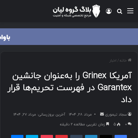
منو
ورود
جستجو برای
خانه
/
اخبار
آمریکا Grinex را به‌عنوان جانشین
Garantex در فهرست تحریم‌ها قرار
داد
سجاد تیموری
ا
مرداد ۲۸, ۱۴۰۴
آخرین بروزرسانی: مرداد ۲۷, ۱۴۰۴
ر
۰
5
زمان تقریبی مطالعه 2 دقیقه
س
فیسبوک
ایکس
لینکداین
تامبلر
پینتریست
پاکت
اسکایپ
مسنجر
ا