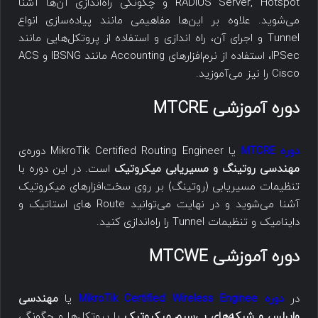
RADIUS Server, Hotspot و چگونگی راه‌اندازی آن‌ها آشنا
می‌شوید. علاوه بر این‌ها مفاهیمی مانند پیاده‌سازی انواع
Tunnel و اجرای آن، راه اندازی و استفاده از پروتکل‌هایی مانند
IPSec، استفاده از نرم‌افزارهای Accounting مانند IBSNG و ACS
Cisco را نیز می‌آموزید.
دوره آموزشی MTCRE
دوره MTCRE
یا MikroTik Certified Routing Engineer دوره‌ی
مهندسی روتینگ و مسیریابی میکروتیک
است. در این دوره با
تنظیمات مسیریابی (روتینگ) بر روی سخت‌افزارهای میکروتیک
آشنا می‌شوید و در نهایت می‌توانید Route های استاتیک و
داینامیک و تنظیمات Tunnel را راه‌اندازی کنید.
دوره آموزشی MTCWE
در
دوره MikroTik Certified Wireless Enginee
یا
مهندسی
وایرلس و شبکه‌های بی‌سیم میکروتیک
با پروتکل‌ها و چگونگی