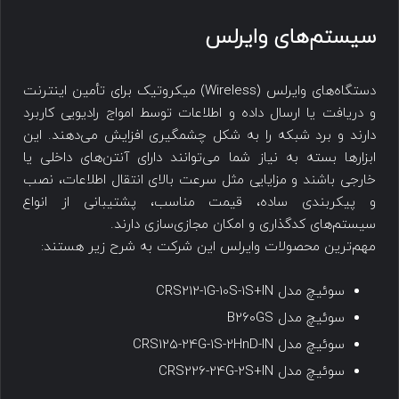
سیستم‌های وایرلس
دستگاه‌های وایرلس (Wireless) میکروتیک برای تأمین اینترنت
و دریافت یا ارسال داده و اطلاعات توسط امواج رادیویی کاربرد
دارند و برد شبکه را به شکل چشمگیری افزایش می‌دهند. این
ابزارها بسته به نیاز شما می‌توانند دارای آنتن‌های داخلی یا
خارجی باشند و مزایایی مثل سرعت بالای انتقال اطلاعات، نصب
و پیکربندی ساده، قیمت مناسب، پشتیبانی از انواع
سیستم‌های کدگذاری و امکان مجازی‌سازی دارند.
مهم‌ترین محصولات وایرلس این شرکت به شرح زیر هستند:
سوئیچ مدل CRS212-1G-10S-1S+IN
سوئیچ مدل B260GS
سوئیچ مدل CRS125-24G-1S-2HnD-IN
سوئیچ مدل CRS226-24G-2S+IN