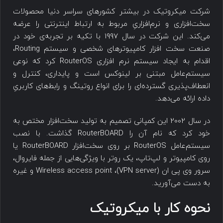
شرکت میکروتیک در بیشتر کشورهای سراسر دنیا محصولات
سخت‌افزاری و نرم‌افزاریِ مربوط به ارتباط اینترنتی را عرضه
می‌کند. این شرکت در سال 1997 با تکیه بر تجربه‌ی خود در
صنعت سخت افزار کامپیوترهای شخصی و سیستم Routing،
اقدام به ایجاد سیستم نرم افزاری RouterOS کرد که نوعی
سیستم‌عامل مبتنی بر لینوکس است و پایداری، کنترل و
انعطاف‌پذیری گسترده‌ای را برای انواع روتینگ و رابط‌های کاربریِ
داده ارائه می‌دهد.
در سال 2002 این کمپانی تصمیم به تولید سخت‌افزار مختص به
خود کرد که نام آن را RouterBOARD گذاشت. با نصب
سیستم‌عامل RouterOS بر روی سخت‌افزار RouterBOARD یا
روی کامپیوتر و لپ‌تاپ، یک روتر با ویژگی‌هایی از جمله فایروال،
سرور وی پی ان ‌(VPN server)، Wireless access point و غیره
به دست می‌آورید.
نحوه کار با میکروتیک