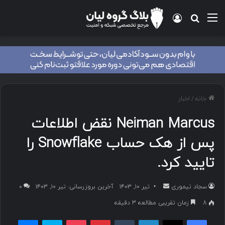
منو
ورود
جستجو برای
خانه
/
اخبار
Neiman Marcus نقض اطلاعات
پس از هک حساب Snowflake را
تایید کرد.
سجاد تیموری
ا
تیر ۱۰, ۱۴۰۳
آخرین بروزرسانی: تیر ۱۰, ۱۴۰۳
۰
ر
8
زمان تقریبی مطالعه 3 دقیقه
س
فیسبوک
ایکس
لینکداین
تامبلر
پینتریست
پاکت
اسکایپ
مسنجر
ا