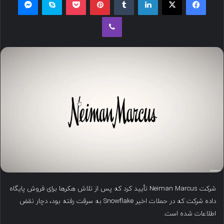
ل
وایبر
ب
ه
ا
ی
م
ی
ل
شرکت Neiman Marcus تأیید کرد که پس از تلاش هکرها برای فروش پایگاه
داده شرکت که در حملات اخیر Snowflake به سرقت رفته بود، دچار نقض
اطلاعات شده است.