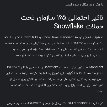
با هکر وارد مذاکره شده است.
تاثیر احتمالی
۱۶۵
سازمان تحت
حملات
Snowflake
تحقیق مشترکی توسط SnowFlake، Mandiant، و CrowdStrike نشان داد که
یک هکر به نام UNC5537 از اطلاعات ورودی مشتریان دزدیده شده استفاده
کرده است تا حداقل ۱۶۵ سازمان را که محافظت مکانیزم احراز هویت دو
مرحله‌ای را بر روی حساب‌هایشان تنظیم نکرده بودند، هدف قرار دهد.
Mandiant همچنین ارتباط حملات Snowflake را به هکری با نام UNC5537
که از ماه مه ۲۰۲۴ با انگیزه مالی شروع به فعالیت کرده، مرتبط دانست. این
عامل تهدید به دلیل نقض سازمان‌ها، سرقت داده‌ها و تلاش برای اخاذی از
شرکت‌ها برای پرداخت باج برای عدم انتشار یا افشای داده‌ها شناخته شده
است.
در حالی که Mandiant اطلاعات زیادی را در مورد UNC5537 به طور عمومی