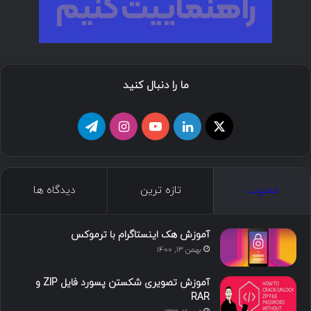
ما را دنبال کنید
ا
ل
ی
ا
ت
ی
ی
و
ی
ل
ک
ن
ت
ن
گ
محبوب
تازه ترین
دیدگاه ها
س
ک
ی
س
ر
د
و
ت
ا
آموزش هک اینستاگرام با ترموکس
بهمن ۱۳, ۱۴۰۰
ا
ب
ا
م
آموزش تصویری شکستن پسورد فایل ZIP و
ی
گ
RAR