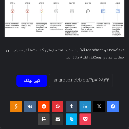
Snowflake و Mandiant قبلاً به حدود ۱۶۵ سازمانی که احتمالاً در معرض این
حملات مداوم هستند، اطلاع داده اند.
کپی لینک
فیسبوک
ایکس
لینکداین
تامبلر
پینتریست
Reddit
VKontakte
Odnoklassniki
پاکت
اسکایپ
اشتراک گذاری با ایمیل
چاپ