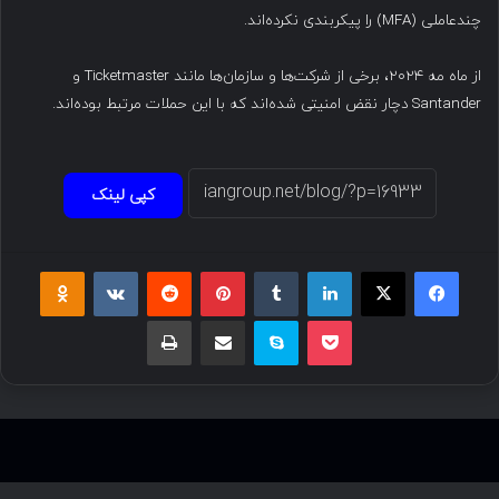
چندعاملی (MFA) را پیکربندی نکرده‌اند.
از ماه مه ۲۰۲۴، برخی از شرکت‌ها و سازمان‌ها مانند Ticketmaster و
Santander دچار نقض امنیتی شده‌اند که با این حملات مرتبط بوده‌اند.
کپی لینک
فیسبوک
ایکس
لینکداین
تامبلر
پینتریست
Reddit
VKontakte
Odnoklassniki
پاکت
اسکایپ
اشتراک گذاری با ایمیل
چاپ