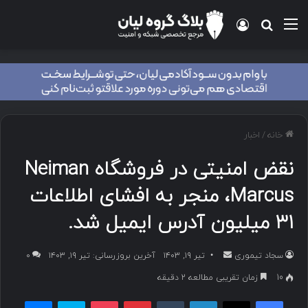
منو
ورود
جستجو برای
خانه
/
اخبار
نقض امنیتی در فروشگاه Neiman
Marcus، منجر به افشای اطلاعات
۳۱ میلیون آدرس ایمیل شد.
سجاد تیموری
ا
تیر ۱۹, ۱۴۰۳
آخرین بروزرسانی: تیر ۱۹, ۱۴۰۳
۰
ر
10
زمان تقریبی مطالعه 2 دقیقه
س
فیسبوک
ایکس
لینکداین
تامبلر
پینتریست
پاکت
اسکایپ
مسنجر
ا