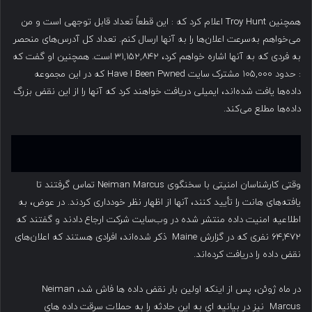
همچنین Troy Hunt اعلام کرد که : این قطعاً تعداد قابل توجهی است و من
می‌خواهم به‌سرعت اعلان‌ها را به آنها ارسال کنم. تعداد کل آدرس‌های منحصر
به فردی که به آنها اشاره خواهم کرد، ۳۱,۱۵۲,۸۴۲ است. همچنین او گفت که
: حدود ۱۰۵,۰۰۰ مشترک سایت Have I Been Pwned که در این مجموعه
داده‌ها یافت شده‌اند، ایمیلی دریافت خواهند کرد که آنها را از این نقض بزرگ
داده‌ها مطلع می‌کند.
وقتی کارشناسان امنیتی با سخنگوی Neiman Marcus تماس گرفتند تا
یافته‌های هانت را تأیید کنند، آنها از اظهار نظر خودداری کردند. در عوض، به
اطلاعیه امنیت داده منتشر شده در وب‌سایت شرکت ارجاع دادند و گفتند که
۶۴,۴۷۲ نفری که در گزارش Maine ذکر شده‌اند، افرادی هستند که اعلان‌های
نقض داده را دریافت کرده‌اند.
در ماه ژوئن، پس از اینکه اولین بار نقض داده ها فاش شد، Neiman
Marcus نیز در بیانیه ای به این حادثه را به حملات سرقت داده های