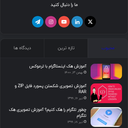
ما را دنبال کنید
ا
ل
ی
ا
ت
ی
ی
و
ی
ل
ک
ن
ت
ن
گ
محبوب
تازه ترین
دیدگاه ها
س
ک
ی
س
ر
د
و
ت
ا
آموزش هک اینستاگرام با ترموکس
بهمن ۱۳, ۱۴۰۰
ا
ب
ا
م
آموزش تصویری شکستن پسورد فایل ZIP و
ی
گ
RAR
تیر ۱۶, ۱۳۹۹
ن
ر
چطور تلگرام را هک کنیم؟ آموزش تصویری هک
ا
تلگرام
تیر ۱۸, ۱۳۹۹
م