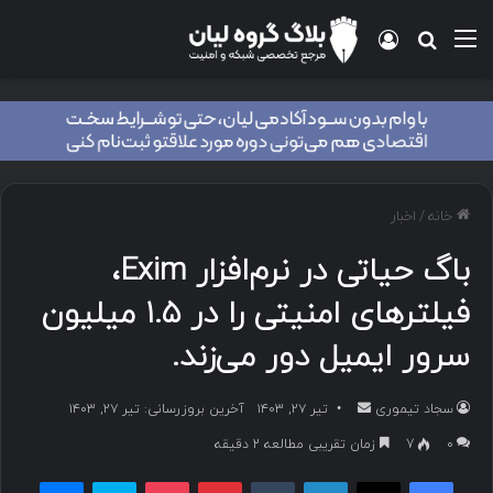
منو
ورود
جستجو برای
خانه
/
اخبار
باگ حیاتی در نرم‌افزار Exim،
فیلترهای امنیتی را در ۱.۵ میلیون
سرور ایمیل دور می‌زند.
سجاد تیموری
ا
تیر ۲۷, ۱۴۰۳
آخرین بروزرسانی: تیر ۲۷, ۱۴۰۳
ر
۰
7
زمان تقریبی مطالعه 2 دقیقه
س
فیسبوک
ایکس
لینکداین
تامبلر
پینتریست
پاکت
اسکایپ
مسنجر
ا