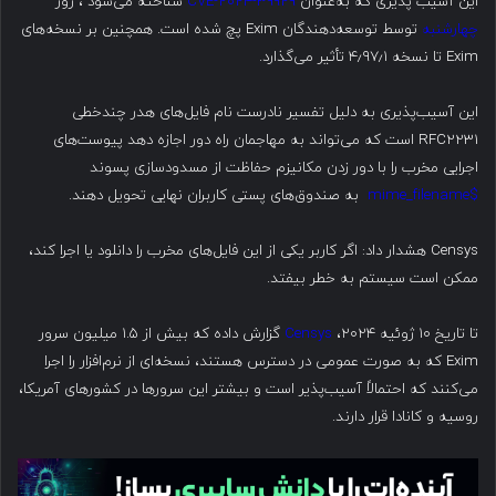
این آسیب پذیری که به‌عنوان
CVE-2024-39929
شناخته می‌شود ، روز
چهارشنبه
توسط توسعه‌دهندگان Exim پچ شده است. همچنین بر نسخه‌های
Exim تا نسخه ۴٫۹۷٫۱ تأثیر می‌گذارد.
این آسیب‌پذیری به دلیل تفسیر نادرست نام فایل‌های هدر چندخطی
RFC2231 است که می‌تواند به مهاجمان راه دور اجازه دهد پیوست‌های
اجرایی مخرب را با دور زدن مکانیزم حفاظت از مسدودسازی پسوند
$mime_filename
به صندوق‌های پستی کاربران نهایی تحویل دهند.
Censys هشدار داد: اگر کاربر یکی از این فایل‌های مخرب را دانلود یا اجرا کند،
ممکن است سیستم به خطر بیفتد.
تا تاریخ ۱۰ ژوئیه ۲۰۲۴،
Censys
گزارش داده که بیش از ۱.۵ میلیون سرور
Exim که به صورت عمومی در دسترس هستند، نسخه‌ای از نرم‌افزار را اجرا
می‌کنند که احتمالاً آسیب‌پذیر است و بیشتر این سرورها در کشورهای آمریکا،
روسیه و کانادا قرار دارند.