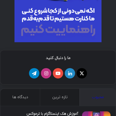
ما را دنبال کنید
ا
ل
ی
ا
ت
ی
ی
و
ی
ل
ک
ن
ت
ن
گ
محبوب
تازه ترین
دیدگاه ها
س
ک
ی
س
ر
د
و
ت
ا
آموزش هک اینستاگرام با ترموکس