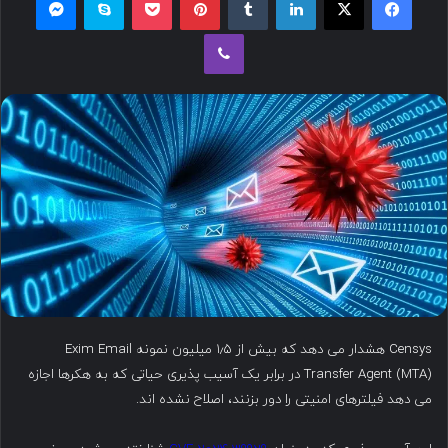
ل
وایبر
ب
ه
ا
ی
م
ی
ل
Censys هشدار می دهد که بیش از ۱٫۵ میلیون نمونه Exim Email
Transfer Agent (MTA) در برابر یک آسیب پذیری حیاتی که به هکرها اجازه
می دهد فیلترهای امنیتی را دور بزنند، اصلاح نشده اند.