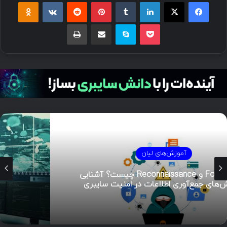
فیسبوک
ایکس
لینکداین
تامبلر
پینتریست
Reddit
VKontakte
Odnoklassniki
پاکت
اسکایپ
اشتراک گذاری با ایمیل
چاپ
آموزش‌های لیان
هوش تهدیدات سایبری (CTI)؛ راهنمای جامع از
تحلیل تا مدیریت رخداد