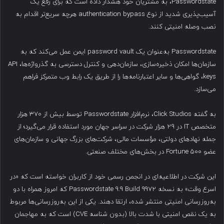
Passwordstate، به مشتریان خود هشدار داده است که برای رفع یک
آسیب‌پذیری شدید از نوع authentication bypass هرچه سریع‌تر اقدام به
نصب وصله امنیتی کنند.
Passwordstate به‌عنوان یک password vault ایمن عمل می‌کند که به
سازمان‌ها امکان ذخیره‌سازی، سازمان‌دهی و کنترل دسترسی به گذرواژه‌ها، API
keys، گواهی‌ها و سایر اعتبارنامه‌ها را از طریق یک رابط وب متمرکز فراهم
می‌سازد.
به گفته Click Studios، نرم‌افزار Passwordstate توسط بیش از ۳۷۰ هزار
متخصص IT در ۲۹ هزار شرکت در سراسر جهان مورد استفاده قرار می‌گیرد؛ از
جمله نهادهای دولتی، مؤسسات مالی، شرکت‌های بزرگ جهانی و سازمان‌های
عضو Fortune 500 در بخش‌های مختلف صنعتی.
این شرکت در اطلاعیه‌ای در انجمن رسمی خود از کاربران خواسته است که «در
اسرع وقت» به نسخه Passwordstate 9.9 Build 9972 که امروز همراه با دو
به‌روزرسانی امنیتی منتشر شده، ارتقا دهند. یکی از این به‌روزرسانی‌ها مربوط
به یک نقص امنیتی با شدت بالا (بدون شناسه CVE) است که به مهاجمان