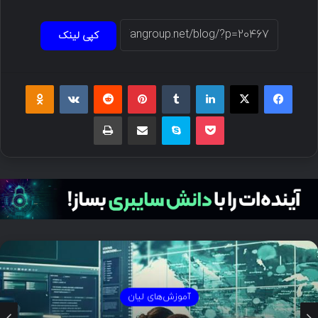
کپی لینک
فیسبوک
ایکس
لینکداین
تامبلر
پینتریست
Reddit
VKontakte
Odnoklassniki
پاکت
اسکایپ
اشتراک گذاری با ایمیل
چاپ
آموزش‌های لیان