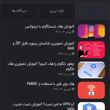
ک
ن
ت
ن
گ
محبوب
تازه ترین
دیدگاه ها
س
ک
ی
س
ر
د
و
ت
ا
آموزش هک اینستاگرام با ترموکس
بهمن ۱۳, ۱۴۰۰
ا
ب
ا
م
آموزش تصویری شکستن پسورد فایل ZIP و
ی
گ
RAR
تیر ۱۶, ۱۳۹۹
ن
ر
چطور تلگرام را هک کنیم؟ آموزش تصویری هک
ا
تلگرام
تیر ۱۸, ۱۳۹۹
م
هک وای فای با استفاده از PMKID
شهریور ۲۴, ۱۳۹۹
آیا VPN ما امن است؟ آموزش تست امنیت
VPN