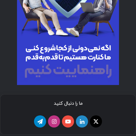
ما را دنبال کنید
ا
ل
ی
ا
ت
ی
ی
و
ی
ل