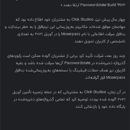
Passwordstate Build 9972 ارتقا دهند.»
چهار سال پیش نیز، Click Studios به مشتریان خود اطلاع داده بود که
مهاجمان موفق شده‌اند مکانیزم به‌روزرسانی این نرم‌افزار را به خطر بیندازند و
بدافزار سرقت اطلاعاتی با نام Moserpass را در آوریل ۲۰۲۱ به تعدادی
نامشخص از کاربران تحویل دهند.
چند روز بعد، شرکت تأیید کرد برخی از مشتریان آلوده ممکن است رکوردهای
گذرواژه ذخیره‌شده در Passwordstate آن‌ها سرقت شده باشد و بقیه
کاربران نیز هدف حملات فیشینگ با نسخه‌های به‌روزرسانی‌شده بدافزار
Moserpass قرار گرفته‌اند.
در آن زمان، Click Studios به مشتریانی که در حمله زنجیره تأمین آوریل
۲۰۲۱ آلوده شده بودند توصیه کرد که تمامی گذرواژه‌های ذخیره‌شده در
پایگاه داده خود را بازنشانی کنند.