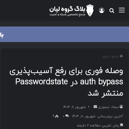
منو
ورود
جستجو برای
خانه
/
اخبار
وصله فوری برای رفع آسیب‌پذیری
auth bypass در Passwordstate
منتشر شد
سجاد تیموری
ا
شهریور ۱۱, ۱۴۰۴
ر
آخرین بروزرسانی: شهریور ۱۰, ۱۴۰۴
۰
9
س
زمان تقریبی مطالعه 2 دقیقه
ا