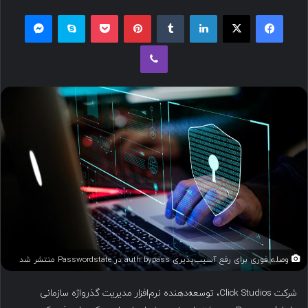
ل
فیسبوک
ایکس
لینکداین
تامبلر
پینتریست
پاکت
اسکایپ
مسنجر
ب
وایبر
ه
ا
ی
م
ی
ل
وصله فوری برای رفع آسیب‌پذیری auth bypass در Passwordstate منتشر شد
شرکت Click Studios، توسعه‌دهنده نرم‌افزار مدیریت گذرواژه سازمانی