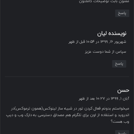
ممنون بابت توضیحات کاملتون
:
پاسخ
گ
نویسنده لیان
ف
شهریور ۱۶, ۱۳۹۹ در ۱۰:۵۴ قبل از ظهر
ت
سپاس از شما دوست عزیز
:
پاسخ
گ
حسن
ف
آبان ۱, ۱۳۹۹ در ۱۰:۲۷ بعد از ظهر
ت
میخواستم بدونم فعال کردن تور در شبیه ساز لینوکس(همون ترموکس)در
:
اندروید و استفاده از اون برای تلگرام هم مصداق دسترسی به دارک وب و دیپ
وب هست؟
پاسخ