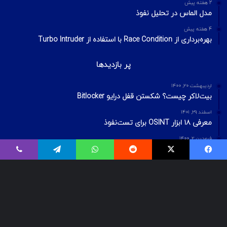
2 هفته پیش
مدل الماس در تحلیل نفوذ
4 هفته پیش
بهره‌برداری از Race Condition با استفاده از Turbo Intruder
پر بازدیدها
اردیبهشت ۲۰, ۱۴۰۰
بیت‌لاکر چیست؟ شکستن قفل درایو Bitlocker
اسفند ۲۹, ۱۴۰۱
معرفی ۱۸ ابزار OSINT برای تست‌نفوذ
فروردین ۲, ۱۴۰۰
درآمد و بازارکار متخصصان شبکه و امنیت شبکه، در ایران و جهان
© Copyright 2025, All Rights Reserved | تمامی حقوق برای گروه لیان
محفوظ میباشد.
مهرنا رایانه لیان