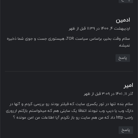
گ
ادمین
ف
اردیبهشت ۴, ۱۴۰۰ در ۱۱:۳۹ قبل از ظهر
ت
سلام وقت بخیر، براساس سیاست TOR، هیستوری جست و جوی شما ذخیره
:
نمیشه.
پاسخ
گ
امیر
ف
آذر ۱۱, ۱۴۰۱ در ۳:۰۹ قبل از ظهر
ت
سلام بنده تنها در تور یکسری سایت که فیلتر بودند رو بررسی کردم و آنها در
:
دارک وب یا دیپ وب نبودند اتفاقا یک سایتی هم که میخواستم بازکنم ارروری
راجب http داد که من هم سایت رو باز نکردم آیا اطلاعات من امن مونده ؟
پاسخ