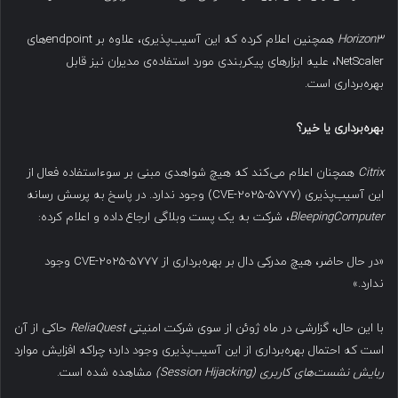
Horizon3
همچنین اعلام کرده که این آسیب‌پذیری، علاوه بر endpointهای
NetScaler، علیه ابزارهای پیکربندی مورد استفاده‌ی مدیران نیز قابل
بهره‌برداری است.
بهره‌برداری یا خیر؟
Citrix
همچنان اعلام می‌کند که هیچ شواهدی مبنی بر سوءاستفاده فعال از
این آسیب‌پذیری (CVE-2025-5777) وجود ندارد. در پاسخ به پرسش رسانه
BleepingComputer
، شرکت به یک پست وبلاگی ارجاع داده و اعلام کرده:
«در حال حاضر، هیچ مدرکی دال بر بهره‌برداری از CVE-2025-5777 وجود
ندارد.»
با این حال، گزارشی در ماه ژوئن از سوی شرکت امنیتی
ReliaQuest
حاکی از آن
است که احتمال بهره‌برداری از این آسیب‌پذیری وجود دارد؛ چراکه افزایش موارد
ربایش نشست‌های کاربری
(Session Hijacking)
مشاهده شده است.