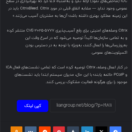
IOC (شاخص‌های نفوذ) ارائه نکرد و به‌اشتباه ادعا کرد که بهره‌برداری در سطح
عمومی وجود ندارد — مشابه اتفاق قبلی در مورد CitrixBleed. Citrix باید در
این زمینه عملکرد بهتری داشته باشد؛ آن‌ها به مشتریان آسیب می‌زنند.»
Citrix وصله‌های امنیتی برای رفع آسیب‌پذیری CVE-2025-5777 منتشر کرده
و به تمامی سازمان‌ها اکیداً توصیه می‌شود که در اسرع وقت این
به‌روزرسانی‌ها را اعمال کنند، به‌ویژه با توجه به در دسترس بودن
اکسپلویت‌های عمومی.
در کنار اعمال وصله، Citrix توصیه کرده است که تمامی نشست‌های فعال ICA
و PCoIP خاتمه یابند؛ با این حال، مدیران سیستم ابتدا باید نشست‌های
موجود را برای هرگونه فعالیت مشکوک بررسی کنند.
کپی لینک
فیسبوک
ایکس
لینکداین
تامبلر
پینتریست
Reddit
VKontakte
Odnoklassniki