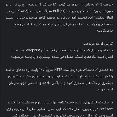
«فرمت %.*s به تابع snprintf می‌گوید: “تا حداکثر N نویسه را چاپ کن یا در
صورت برخورد با نخستین نویسه null (\0) متوقف شو — هرکدام که زودتر
اتفاق بیفتد.” این نویسه null بالاخره در حافظه ظاهر می‌شود، بنابراین نشت
داده‌ها بی‌پایان نیست، اما در هر فراخوانی، چند بایت از حافظه در پاسخ
بازمی‌گردد.»
گزارش ادامه می‌دهد:
«بنابراین، هر بار که بدون علامت مساوی (=) به آن endpoint درخواست
ارسال کنید، داده‌های استک مقداردهی‌نشده بیشتری وارد پاسخ می‌شود.»
به گفته‌ی
Horizon3
، هر درخواست HTTP تقریباً ۱۲۷ بایت از داده‌های حافظه
را فاش می‌کند. مهاجمان می‌توانند با ارسال درخواست‌های مکرر، بخش‌های
بیشتری از حافظه را استخراج کرده و تا یافتن داده‌های حساس مورد نظرشان
ادامه دهند.
در حالی‌که تلاش‌های اولیه
watchTowr
برای بهره‌برداری موفقیت‌آمیز نبود،
Horizon3
در ویدیویی نشان داده که این نقص به‌طور عملی قابل بهره‌برداری
است و می‌توان از آن برای سرقت
توکن‌های نشست کاربران
استفاده کرد.