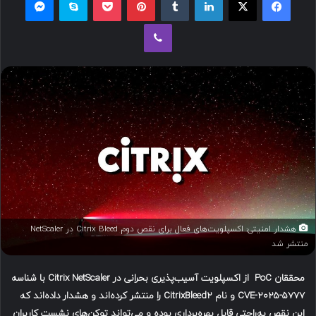
ل
وایبر
ب
ه
ا
ی
م
ی
ل
هشدار امنیتی: اکسپلویت‌های فعال برای نقص دوم Citrix Bleed در NetScaler
منتشر شد
محققان
PoC
از اکسپلویت آسیب‌پذیری بحرانی در
Citrix NetScaler
با شناسه
CVE-2025-5777
و نام
CitrixBleed2
را منتشر کرده‌اند و هشدار داده‌اند که
این نقص به‌راحتی قابل بهره‌برداری بوده و می‌تواند توکن‌های نشست کاربران