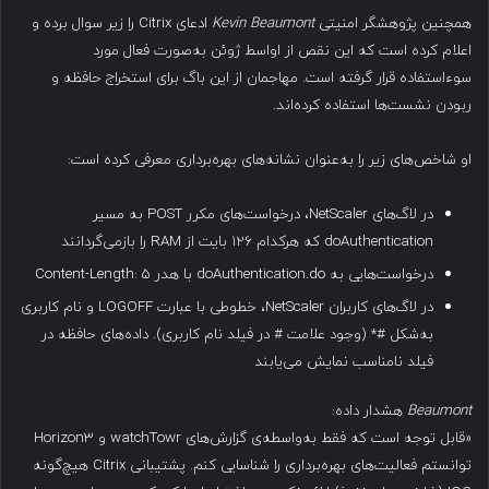
همچنین پژوهشگر امنیتی
Kevin Beaumont
ادعای Citrix را زیر سوال برده و
اعلام کرده است که این نقص از اواسط ژوئن به‌صورت فعال مورد
سوءاستفاده قرار گرفته است. مهاجمان از این باگ برای استخراج حافظه و
ربودن نشست‌ها استفاده کرده‌اند.
او شاخص‌های زیر را به‌عنوان نشانه‌های بهره‌برداری معرفی کرده است:
در لاگ‌های NetScaler، درخواست‌های مکرر POST به مسیر
doAuthentication که هرکدام ۱۲۶ بایت از RAM را بازمی‌گردانند
درخواست‌هایی به doAuthentication.do با هدر Content-Length: 5
در لاگ‌های کاربران NetScaler، خطوطی با عبارت LOGOFF و نام کاربری
به‌شکل #* (وجود علامت # در فیلد نام کاربری). داده‌های حافظه در
فیلد نامناسب نمایش می‌یابند
Beaumont
هشدار داده:
«قابل توجه است که فقط به‌واسطه‌ی گزارش‌های watchTowr و Horizon3
توانستم فعالیت‌های بهره‌برداری را شناسایی کنم. پشتیبانی Citrix هیچ‌گونه