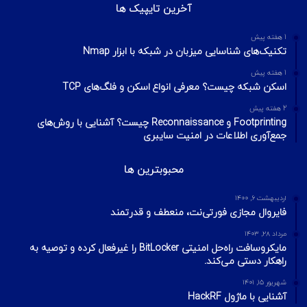
آخرین تایپیک ها
1 هفته پیش
تکنیک‌های شناسایی میزبان در شبکه با ابزار Nmap
1 هفته پیش
اسکن شبکه چیست؟ معرفی انواع اسکن و فلگ‌های TCP
2 هفته پیش
Footprinting و Reconnaissance چیست؟ آشنایی با روش‌های
جمع‌آوری اطلاعات در امنیت سایبری
محبوبترین ها
اردیبهشت ۶, ۱۴۰۰
فایروال مجازی فورتی‌نت، منعطف و قدرتمند
مرداد ۲۸, ۱۴۰۳
مایکروسافت راه‌حل امنیتی BitLocker را غیرفعال کرده و توصیه به
راهکار دستی می‌کند.
شهریور ۱۵, ۱۴۰۱
آشنایی با ماژول HackRF