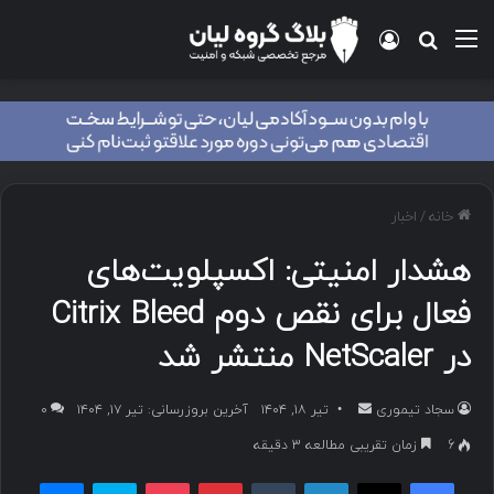
منو
ورود
جستجو برای
خانه
/
اخبار
هشدار امنیتی: اکسپلویت‌های
فعال برای نقص دوم Citrix Bleed
در NetScaler منتشر شد
سجاد تیموری
ا
تیر ۱۸, ۱۴۰۴
آخرین بروزرسانی: تیر ۱۷, ۱۴۰۴
۰
ر
6
زمان تقریبی مطالعه 3 دقیقه
س
فیسبوک
ایکس
لینکداین
تامبلر
پینتریست
پاکت
اسکایپ
مسنجر
ا