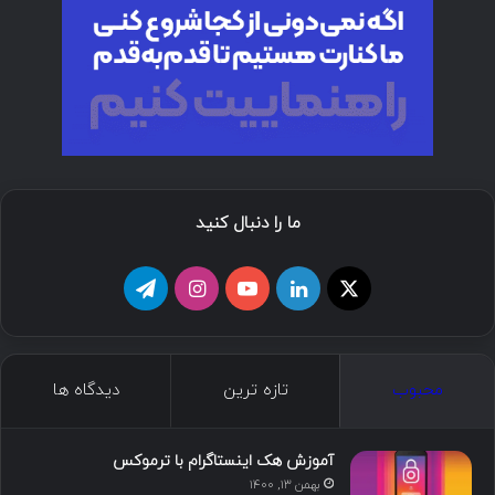
ما را دنبال کنید
ا
ل
ی
ا
ت
ی
ی
و
ی
ل
ک
ن
ت
ن
گ
محبوب
تازه ترین
دیدگاه ها
س
ک
ی
س
ر
د
و
ت
ا
آموزش هک اینستاگرام با ترموکس
بهمن ۱۳, ۱۴۰۰