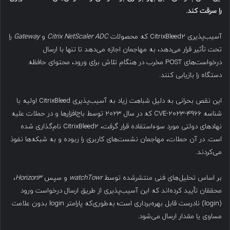
را سرقت کند
.
آسیب‌پذیری CitrixBleed2 که محصولات
Citrix NetScaler ADC
و
Gateway
را
تحت تأثیر قرار می‌دهد، به مهاجمان اجازه می‌دهد تا تنها با ارسال
درخواست‌های POST مخرب در هنگام تلاش برای ورود، محتوای حافظه
دستگاه را بازیابی کنند.
این نقص بحرانی به دلیل شباهت زیاد به آسیب‌پذیری CitrixBleed اولیه با
شناسه CVE-2023-4966 که در سال ۲۰۲۳ توسط باج‌افزارها و در حملات علیه
نهادهای دولتی مورد سوءاستفاده قرار گرفت، CitrixBleed2 نام‌گذاری شده
است. در آن حملات، مهاجمان نشست‌های کاربری را ربوده و به شبکه‌ها نفوذ
می‌کردند.
بر اساس تحلیل‌های فنی منتشرشده توسط
watchTowr
و سپس
Horizon3
،
محققان تأیید کرده‌اند که این آسیب‌پذیری از طریق ارسال درخواست ورود
(login) نادرست قابل بهره‌برداری است؛ به‌طوری‌که پارامتر login بدون علامت
مساوی یا مقدار ارسال می‌شود.