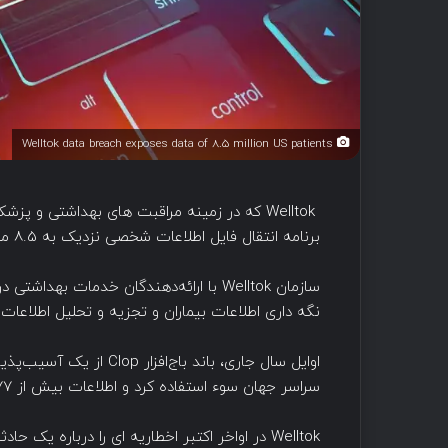
Welltok data breach exposes data of 8.5 million US patients
Welltok که در زمینه مراقبت های بهداشتی 
برنامه انتقال فایل اطلاعات شخصی نزدیک به 8.5 میلیون بیمار را در ایالات متحده افشا شده است.
سازمان Welltok با ارائه‌دهندگان خدمات ب
نگه داری اطلاعات بیماران و تجزیه و تحلیل اطلاعات
سراسر جهان سوء استفاده کرد و اطلاعات بیش از ۷۷ میلیون نفر را تحت تأثیر قرار دادو درخواست باج کلانی کرد.