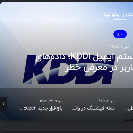
دی را بخوانید
اخبار
تیر ۷, ۱۴۰۵
GitHub ظاهراً بی‌خطر، شل مخرب در عمل؛ ت
علیه عامل‌های هوش مصنوعی
خرداد ۳۱, ۱۴۰۵
خرداد ۳۰, ۱۴۰۵
حمله فیشینگ در واتس‌اپ با استفاده از اسناد جعلی تجاری برای هک رایانه‌ها
باج‌افزار جدید Prinz Eugen فایل‌های تازه‌تغییر‌یافته را برای رمزگذاری در اولویت قرار می‌دهد
هکرها از نقص افشای اطلاعات در افزونه Gravity SMTP وردپرس سوءاستفاده می‌کنند