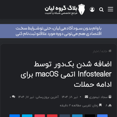
منو
ورود
جستجو برای
خانه
/
اخبار
اضافه شدن بک‌دور توسط
Infostealer اتمی macOS برای
ادامه حملات
سجاد تیموری
ا
تیر ۱۸, ۱۴۰۴
آخرین بروزرسانی: تیر ۱۷, ۱۴۰۴
۰
ر
8
زمان تقریبی مطالعه 2 دقیقه
س
فیسبوک
ایکس
لینکداین
تامبلر
پینتریست
پاکت
اسکایپ
مسنجر
ا