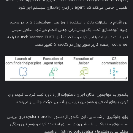
LaunchDaemon (com.finder.helper) که از طریق AppleScript نصب شده،
اطمینان حاصل می‌کند که .agent در زمان راه‌اندازی سیستم اجرا شود.
این اقدام با امتیازات بالاتر و استفاده از رمز عبور سرقت‌شده کاربر در مرحله
اولیه آلوده‌سازی تحت یک پیش‌فرض جعلی انجام می‌شود. بدافزار سپس
قادر است دستورات را اجرا کرده و مالکیت فایل LaunchDaemon PLIST را به
root:wheel (سطح کاربر سوپر یوزر در macOS) تغییر دهد.
بک‌دور به مهاجمین امکان اجرای دستورات از راه دور، ثبت ضربات کلید، وارد
کردن بارهای اضافی و همچنین بررسی پتانسیل حرکت جانبی را می‌دهد.
برای جلوگیری از شناسایی، این بک‌دور از دستور system_profiler برای بررسی
محیط‌های سندباکس یا ماشین‌های مجازی استفاده کرده و همچنین ویژگی
مخفی‌سازی رشته‌ها (string obfuscation) را داراست.