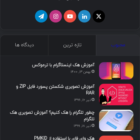
ا
ل
ی
ا
ت
ی
ی
و
ی
ل
ک
ن
ت
ن
گ
محبوب
تازه ترین
دیدگاه ها
س
ک
ی
س
ر
د
و
ت
ا
آموزش هک اینستاگرام با ترموکس
بهمن ۱۳, ۱۴۰۰
ا
ب
ا
م
آموزش تصویری شکستن پسورد فایل ZIP و
ی
گ
RAR
تیر ۱۶, ۱۳۹۹
ن
ر
چطور تلگرام را هک کنیم؟ آموزش تصویری هک
ا
تلگرام
تیر ۱۸, ۱۳۹۹
م
هک وای فای با استفاده از PMKID