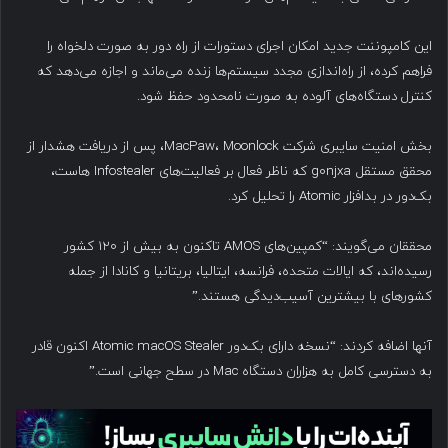
این کامپوننت جدید امکان اجرای دستورات از راه دور به صورت دلخواه را
فراهم کرده، از راه‌اندازی مجدد سیستم‌ها زنده می‌ماند و اجازه می‌دهد که
کنترل دستگاه‌های آلوده به صورت نامحدود حفظ شود.
بخش امنیت سایبری شرکت MacPaw، Moonlock، پس از دریافت هشدار از
محقق مستقل g0njxa که ناظر فعال بر فعالیت‌های Infostealer هاست،
بک‌دور در بدافزار Atomic را تحلیل کرد.
محققان می‌گویند: “کمپین‌های AMOS تاکنون به بیش از ۱۲۰ کشور
رسیده‌اند، که ایالات متحده، فرانسه، ایتالیا، بریتانیا و کانادا از جمله
کشورهای با بیشترین آسیب‌دیدگی هستند.”
آنها اضافه کردند: “نسخه دارای بک‌دور Atomic macOS Stealer اکنون قادر
به دسترسی کامل به هزاران دستگاه Mac در سطح جهانی است.”