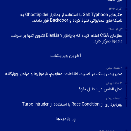
آذر ۹, ۱۴۰۳
هکرهای Salt Typhoon با استفاده از بدافزار GhostSpider به
شبکه‌های مخابراتی نفوذ کرده و Backdoor قرار دادند.
آذر ۴, ۱۴۰۳
سازمان CISA اعلام کرده که باج‌افزار BianLian اکنون تنها بر سرقت
داده‌ها تمرکز دارد.
آخرین ویرایشات
2 هفته پیش
مدیریت ریسک در امنیت اطلاعات؛ مفاهیم، فرمول‌ها و مراحل چهارگانه
3 هفته پیش
مدل الماس در تحلیل نفوذ
4 هفته پیش
بهره‌برداری از Race Condition با استفاده از Turbo Intruder
پر بازدیدها