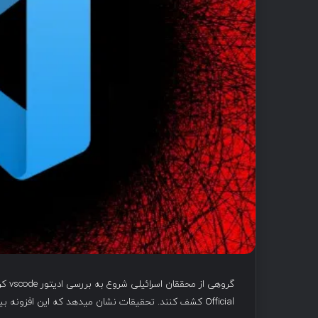
Official کشف کنند. تحقیقات نشان میدهد که این افزونه بیش از میلیون ها بار در VScode نصب شده است.