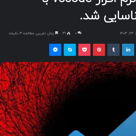
اسایی شد.
۱
۰
31
زمان تقریبی مطالعه 3 دقیقه
یکس
لینکداین
تامبلر
پینتریست
پاکت
اسکایپ
مسنجر