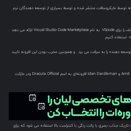
رایشگر قدرتمند است که توسط مایکروسافت منتشر شده و توسط بسیاری از توسعه دهندگان نرم
مایکروسافت همچنین یک Market یا بازاری از افزونه های مختلف را برای VScode به نام Visual Studio Code Marketplace ارائه می دهد
وسعه دهنده را به سرقت می برد . و همچنین مخرب بودن این افزونه تایید
برای آزمایش اخیر خود، کارشناسانی مثل Amit Assaraf، Itay Kruk و Idan Dardikman افزونه‌ای به اسم Dracula Official ودر مارکت
الت تاریک جذاب بصری با پالت رنگی با کنتراست بالا استفاده می شود که برای