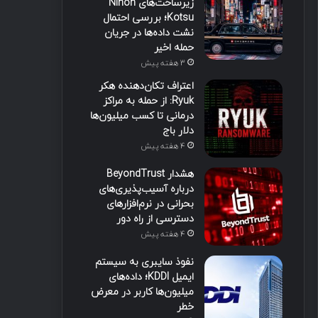
زیرساخت‌های Nihon
Kotsu؛ بررسی احتمال
نشت داده‌ها در جریان
حمله اخیر
3 هفته پیش
اعتراف تکان‌دهنده هکر
Ryuk: از حمله به مراکز
درمانی تا کسب میلیون‌ها
دلار باج
4 هفته پیش
هشدار BeyondTrust
درباره آسیب‌پذیری‌های
بحرانی در نرم‌افزارهای
دسترسی از راه دور
4 هفته پیش
نفوذ سایبری به سیستم
ایمیل KDDI؛ داده‌های
میلیون‌ها کاربر در معرض
خطر