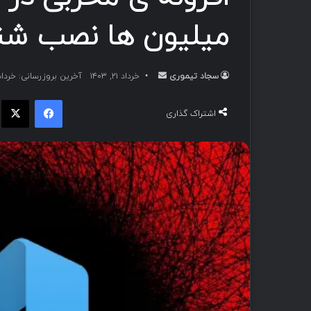
میلیون ها نصب شن
سجاد تیموری
ا
خرداد ۲۱, ۱۴۰۳
آخرین بروزرسانی: خرداد ۲۳, ۴۰۳
ر
فیسبوک
ا
س
اشتراک گذاری
ا
ل
ب
ه
ا
ی
م
ی
ل