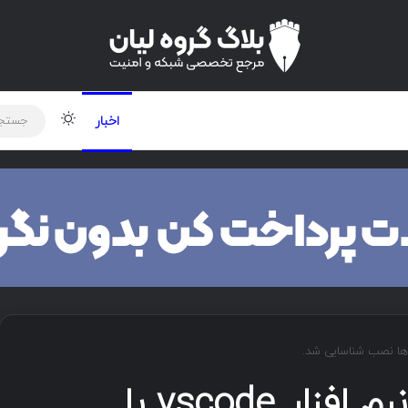
لود دوره و ابزار
برنامه نویسی
شبکه
تغییر پوس
اخبار
افزونه ی مخربی در نرم افزار vscode با