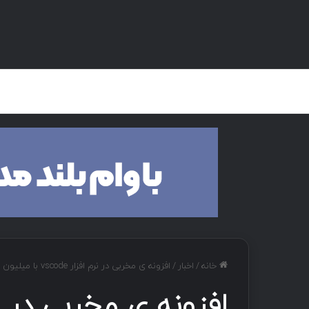
صفحه اصلی
هک و تست نفوذ
دان
خانه
/
اخبار
/
افزونه ی مخربی در نرم افزار vscode با میلیون ها نصب شناسایی شد.