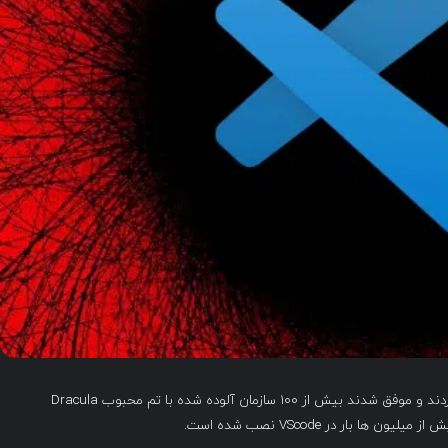
گروهی از محققان اسرائیلی شروع به بررسی ادیتور vscode کردند و موفق شدند بیش از ۱۰۰ سازمان آلوده شده با تم محبوب Dracula