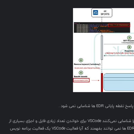
 ها شناسایی نمی شود .
Amit Assaraf بیان کرد که : متأسفانه، EDR ها این فعالیت را شناسایی نمی‌کنند VSCode برای خواندن تعداد زیادی فایل و اجرای بسیاری از
دستورات و ایجاد فرآیندهای child ساخته شده است. بنابراین EDR ها نمی توانند بفهمند که آیا فعالیت VSCode یک فعالیت برنامه نویس