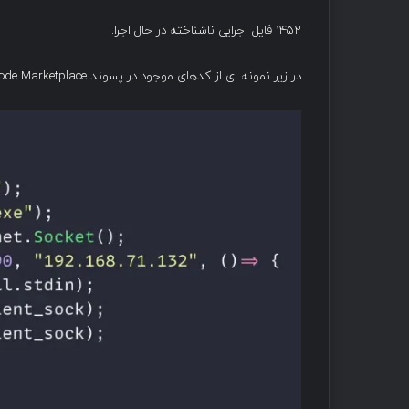
۱۴۵۲ فایل اجرایی ناشناخته در حال اجرا.
در زیر نمونه ای از کدهای موجود در پسوند Visual Studio Code Marketplace مخرب است که یک reverse shell به سرور قربانی دارد.