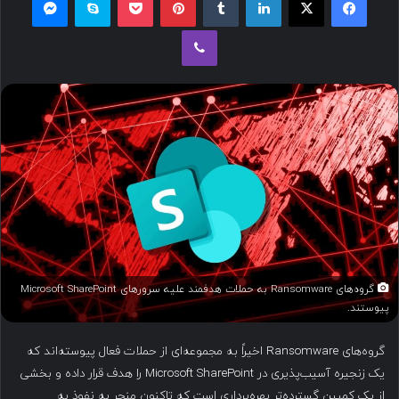
ل
وایبر
ب
ه
ا
ی
م
ی
ل
گروه‌های Ransomware به حملات هدفمند علیه سرورهای Microsoft SharePoint
پیوستند.
گروه‌های Ransomware اخیراً به مجموعه‌ای از حملات فعال پیوسته‌اند که
یک زنجیره آسیب‌پذیری در Microsoft SharePoint را هدف قرار داده و بخشی
از یک کمپین گسترده‌تر بهره‌برداری است که تاکنون منجر به نفوذ به