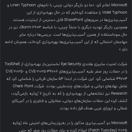
Microsoft اعلام کرد: «ما دو بازیگر دولتی چینی با نام‌های Linen Typhoon و
Violet Typhoon را مشاهده کرده‌ایم که در حال بهره‌برداری از این
آسیب‌پذیری‌ها در سرورهای SharePoint قابل دسترس از اینترنت هستند.
همچنین بازیگر تهدید دیگری با منشأ چینی، با شناسه Storm-2603، نیز در
حال سوءاستفاده از همین آسیب‌پذیری‌ها است. بررسی‌ها درباره سایر
مهاجمان احتمالی که از این آسیب‌پذیری‌ها بهره‌برداری کرده‌اند، همچنان ادامه
دارد.»
شرکت امنیت سایبری هلندی Eye Security نخستین‌بار بهره‌برداری از ToolShell
را در حملات روز صفر علیه آسیب‌پذیری‌های CVE-2025-49706 و CVE-2025-
49704 شناسایی کرد. این شرکت در ابتدا ۵۴ سازمان قربانی را شناسایی کرد که
شامل نهادهای دولتی و شرکت‌های چندملیتی بودند. شرکت Check Point
Research نیز نشانه‌هایی از بهره‌برداری را که به تاریخ ۷ ژوئیه بازمی‌گردد،
کشف کرد؛ این حملات سازمان‌های دولتی، مخابراتی و فناوری را در آمریکای
شمالی و اروپای غربی هدف قرار داده بودند.
Microsoft دو آسیب‌پذیری مذکور را در به‌روزرسانی‌های امنیتی ماه ژوئیه
۲۰۲۵ (Patch Tuesday) اصلاح کرده و برای حملات روز صفر که حتی