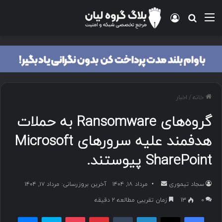
منو
ورود
جستجو برای
خانه
/
اخبار
گروه‌های Ransomware به حملات
هدفمند علیه سرورهای Microsoft
SharePoint پیوستند.
سجاد تیموری
ا
مرداد ۱۸, ۱۴۰۴
آخرین بروزرسانی: مرداد ۱۷, ۱۴۰۴
ر
۰
13
زمان تقریبی مطالعه 2 دقیقه
س
فیسبوک
ایکس
لینکداین
تامبلر
پینتریست
پاکت
اسکایپ
مسنجر
ا