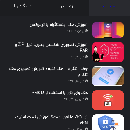
ک
ن
ت
ن
گ
محبوب
تازه ترین
دیدگاه ها
س
ک
ی
س
ر
د
و
ت
ا
آموزش هک اینستاگرام با ترموکس
بهمن ۱۳, ۱۴۰۰
ا
ب
ا
م
آموزش تصویری شکستن پسورد فایل ZIP و
ی
گ
RAR
تیر ۱۶, ۱۳۹۹
ن
ر
چطور تلگرام را هک کنیم؟ آموزش تصویری هک
ا
تلگرام
تیر ۱۸, ۱۳۹۹
م
هک وای فای با استفاده از PMKID
شهریور ۲۴, ۱۳۹۹
آیا VPN ما امن است؟ آموزش تست امنیت
VPN
مهر ۲۲, ۱۴۰۰