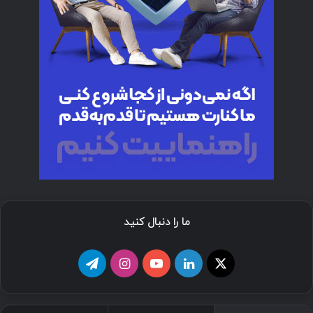
ما را دنبال کنید
ا
ل
ی
ا
ت
ی
ی
و
ی
ل