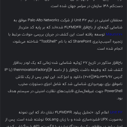
دست‌کم ۱۴۸ سازمان در سراسر جهان شده است.
محققان امنیتی در تیم Unit 42 از شرکت Palo Alto Networks موفق به
شناسایی گونه‌ای از باج‌افزار ۴L4MD4R شده‌اند که بر پایه کد متن‌باز
Mauri870
توسعه یافته است. این کشف در جریان بررسی حوادث مرتبط با
زنجیره آسیب‌پذیری SharePoint که با نام “ToolShell” شناخته می‌شود،
انجام شده است.
باج‌افزار مذکور در تاریخ ۲۷ ژوئیه شناسایی شد؛ زمانی که یک لودر بدافزار
کشف شد که وظیفه داشت باج‌افزار را از دامنه theinnovationfactory[.]it (با IP
آدرس ۱۴۵٫۲۳۹٫۹۷[.]۲۰۶) دانلود و اجرا کند. این لودر پس از یک تلاش
ناموفق برای بهره‌برداری شناسایی شد که شامل اجرای دستورات مخرب
PowerShell جهت غیرفعال‌سازی قابلیت‌های نظارت امنیتی در سیستم هدف
بود.
Unit 42
اعلام کرد: «تحلیل پیلود ۴L4MD4R نشان داد که این نمونه
به‌صورت UPX فشرده‌سازی شده و با زبان GoLang نوشته شده است. پس از
اجرا، پیلود در حافظه، یک بارِ رمزنگاری‌شده با الگوریتم AES را رمزگشایی کرده،