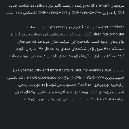
سرورهای SharePoint به‌روزشده را تحت تأثیر قرار داده‌اند، دو شناسه جدید
CVE با عناوین CVE-2025-53770 و CVE-2025-53771 اختصاص داده است.
Piet Kerkhofs، مدیر ارشد فناوری در Eye Security، به وب‌سایت
BleepingComputer گفته است که دامنه واقعی این حملات بسیار فراتر از
برآوردهای اولیه است؛ داده‌های این شرکت نشان می‌دهد که مهاجمان
دست‌کم ۴۰۰ سرور را در شبکه‌های متعلق به حداقل ۱۴۸ سازمان آلوده
کرده‌اند، که بسیاری از آن‌ها برای مدت‌های طولانی در معرض نفوذ بوده‌اند.
سازمان Cybersecurity and Infrastructure Security Agency (CISA) نیز
آسیب‌پذیری CVE-2025-53770 از نوع remote code execution، که بخشی
از زنجیره بهره‌برداری ToolShell محسوب می‌شود، را به فهرست رسمی
آسیب‌پذیری‌های مورد بهره‌برداری خود افزوده و از تمامی نهادهای فدرال
خواسته است ظرف ۲۴ ساعت، سیستم‌های خود را ایمن‌سازی کنند.