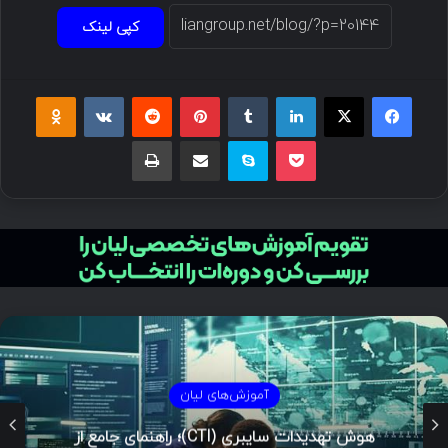
کپی لینک
فیسبوک
ایکس
لینکداین
تامبلر
پینتریست
Reddit
VKontakte
Odnoklassniki
پاکت
اسکایپ
اشتراک گذاری با ایمیل
چاپ
مستند
مدل الماس در تحلیل نفوذ