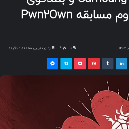
Sonos Era در روز دوم مسابقه Pwn2Own
۰
14
زمان تقریبی مطالعه 2 دقیقه
یکس
لینکداین
تامبلر
پینتریست
پاکت
اسکایپ
مسنجر