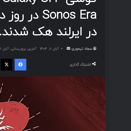
در ایرلند هک شدند.
سجاد تیموری
ا
آبان ۸, ۱۴۰۳
آخرین بروزرسانی: آبان ۸, ۱۴۰۳
ر
فیسبوک
ا
س
اشتراک گذاری
ا
ل
ب
ه
ا
ی
م
ی
ل