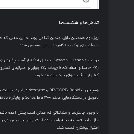
تداخل‌ها و شکست‌ها
روز دوم همچنین دارای چندین تداخل بود، به این معنی که 
ناموفق برای هک دستگاه‌ها در زمان مشخص شده.
دو تیم Tenable و Synactiv به دلیل اینکه
(Lorex 2K و Synology BeeStation) 
کافی از موفقیت‌های خود بهره‌مند شوند.
همچنین، EVCORE، Rapid7
ناموفق در دستگاه‌هایی مانند Sonos Era 300 و چاپگر Lexmark CX331adwe شد.
حال حاضر فقط به نیمه راه رسیده است. همچنین، هنوز دو روز ب
امتیاز بیشتری کسب کنند.