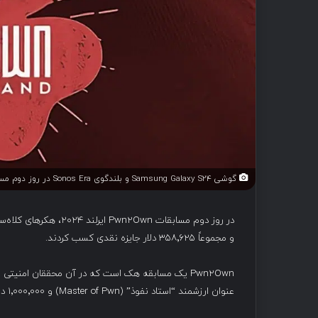
گوشی Samsung Galaxy S24 و بلندگوی Sonos Era در روز دوم مسابقه Pwn2Own در ایرلند هک شدند.
و مجموعاً ۳۵۸٬۶۲۵ دلار جایزه نقدی کسب کردند.
Pwn2Own یک مسابقه هک است که در آن محققان امنیتی ب
عنوان ارزشمند “استاد نفوذ” (Master of Pwn) و ۱٬۰۰۰٬۰۰۰ دلار جایزه نقدی و جوایز دیگر را به دست آورند.