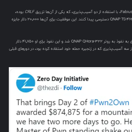
CRLF
بوده،
موفق شدند به دستگاه ذخیره‌سازی تحت شبکه (NAS) مدل QNAP TS-464 دسترسی پیدا کنند. این موفقیت برای آن‌ها ۲۰٬۰۰۰ دلار جایزه
Corentin BAYET، یکی از محققان تیم Reverse Tactics، موفق به نفوذ به روتر QNAP QHora-322 شد و این نفوذ برای او ۴۱٬۷۵۰ دلار
 اینکه یکی از سه آسیب‌پذیری که در زنجیره حمله خود استفاده کرده بود، در دورهای قبلی