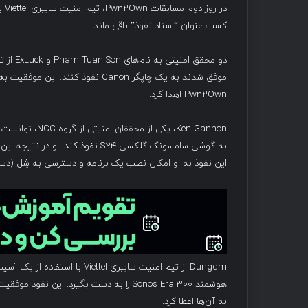
در 
کسب عنوان “استاد نفوذ” باقی ماند.
Pwn2Own اهدا کرد.
Ken Gannon، یکی از محققان امنیتی از گروه NCC، توانست با استفاده از پنج آسیب‌پذیری متوالی، که یکی از آن‌ها
این نفوذ به او امکان نصب یک برنامه و دسترسی به شِل (دست
Dungdm از تیم امنیت سایبری Viettel با استفاده از یک آسیب‌پذیری
به آن‌ها اعطا کرد.