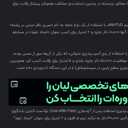
روز دوم مسابقات Pwn2Own، تیم امنیت سایبری Viettel با عملکرد برجسته در چندین دسته‌بندی مختلف، همچنان پیشتاز رقابت برای
دو محقق امنیتی به نام‌های Pham Tuan Son و ExLuck از تیم ANHTUD، با استفاده از یک نوع حمله به نام «سرریز بافر مبتنی بر پشته»
موفق شدند به یک چاپگر Canon نفوذ کنند. این موفقیت به آنها ۱۰٬۰۰۰ دلار جایزه و ۲ امتیاز برای کسب عنوان «استاد نفوذ» در مسابقه
عبور از مسیر
بوده،
به گوشی سامسونگ گلکسی S24 نفوذ کند. او در نتیجه این موفقیت، ۵۰٬۰۰۰ دلار جایزه نقدی و ۵ امتیاز برای رقابت کسب کرد. همچنین،
وری سطح پایین در سیستم‌عامل) را در این دستگاه اندرویدی داده است.
استفاده پس از آزادسازی
(Use-After-Free)
توانست کنترل بلندگوی
هوشمند Sonos Era 300 را به دست بگیرد. این نفوذ موفقیت‌آمیز ۳۰٬۰۰۰ دلار به درآمد تیم او افزود و ۶ امتیاز برای عنوان “استاد نفوذ”