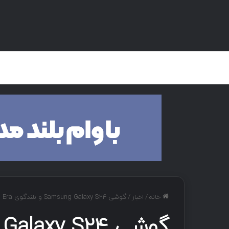
صفحه اصلی
هک و تست نفوذ
دان
خانه
/
اخبار
/
گوشی Samsung Galaxy S24 و بلندگوی Sonos Era در روز دوم مسابقه Pwn2Own در ایرلند هک شدند.