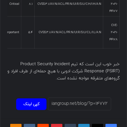
de
Critical
8.1
CVSS:3.1/AV:N/AC:L/PR:N/UI:R/S:U/C:H/I:H/A:N
2021-
n
44177
CVE-
de
Important
5.4
CVSS:3.1/AV:N/AC:L/PR:N/UI:R/S:U/C:L/I:L/A:N
2021-
n
44178
خبر خوب این است که تیم Product Security Incident
Response (PSIRT) شرکت ادوبی با هیچ حمله‌ای از طرف افراد و
گروه‌های متفرقه مواجه نشده است.
کپی لینک