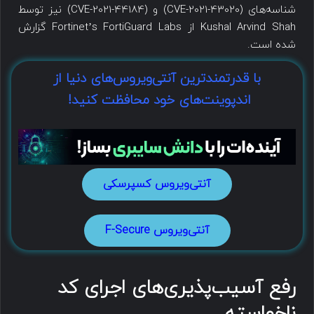
شناسه‌های (CVE-2021-43020) و (CVE-2021-44184) نیز توسط
Kushal Arvind Shah از Fortinet’s FortiGuard Labs گزارش
شده است.
با قدرتمندترین آنتی‌ویروس‌های دنیا از
اندپوینت‌های خود محافظت کنید!
آنتی‌ویروس کسپرسکی
آنتی‌ویروس F-Secure
رفع آسیب‌پذیری‌های اجرای کد
ناخواسته