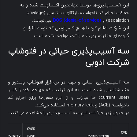
این آسیب‌پذیری‌ها توسط مهاجمین اکسپلویت شده و به
حملات اجرای کد ناخواسته، ارتقای دسترسی (privilege
escalation) و
(denial-of-service)
DOS
می‌انجامد.
این شرکت اعلام کرد با هیچ اکسپلویتی که توسط افراد و
گروه‌های متفرقه رخ داده‌ باشد، مواجه نشده است.
سه آسیب‌پذیری حیاتی در فتوشاپ
شرکت ادوبی
سه آسیب‌پذیری حیاتی و مهم در نرم‌‌افزار
فتوشاپ
ویندوز و
مک شناسایی شده است. به این ترتیب که مهاجم خود را کاربر
(current user) جا می‌زند و از این نقص‌ها برای اجرای کد
ناخواسته (ACE) و memory leak استفاده می‌کند.
در جدول زیر جزئیات این سه آسیب‌پذیری را مشاهده می‌کنید:
CVSS
Y
CVE
SEVERITY
BASE
CVSS VECTOR