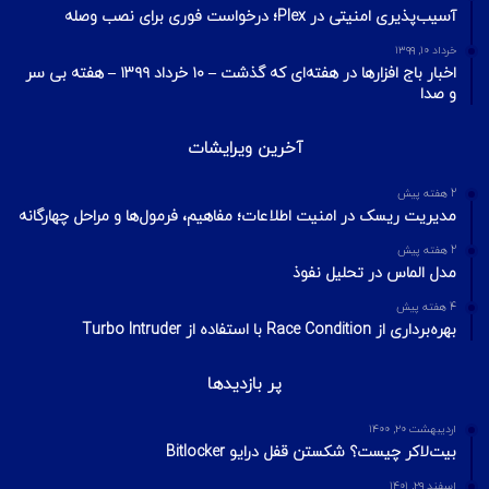
آخرین تایپیک ها
1 هفته پیش
تکنیک‌های شناسایی میزبان در شبکه با ابزار Nmap
2 هفته پیش
اسکن شبکه چیست؟ معرفی انواع اسکن و فلگ‌های TCP
2 هفته پیش
Footprinting و Reconnaissance چیست؟ آشنایی با روش‌های
جمع‌آوری اطلاعات در امنیت سایبری
محبوبترین ها
تیر ۹, ۱۴۰۳
اتهام چهار هکر FIN9 به حملات سایبری و ضرر ۷۱ میلیون دلاری شرکت
های آمریکایی
مرداد ۲۸, ۱۴۰۴
آسیب‌پذیری امنیتی در Plex؛ درخواست فوری برای نصب وصله
خرداد ۱۰, ۱۳۹۹