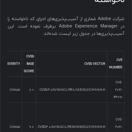
شرکت Adobe شماری از آسیب‌پذیری‌های اجرای کد ناخواسته را
در Adobe Experience Manager برطرف نموده است. این
آسیب‌پذیری‌ها در جدول زیر لیست شده‌اند:
CVSS
Y
CVE
SEVERITY
BASE
CVSS VECTOR
T
NUMBER
SCORE
CVE-
de
Critical
8.0
CVSS:3.1/AV:N/AC:L/PR:L/UI:R/S:U/C:H/I:H/A:H
2021-
n
43761
CVE-
de
Critical
9.8
CVSS:3.0/AV:N/AC:L/PR:N/UI:N/S:U/C:H/I:H/A:H
2021-
n