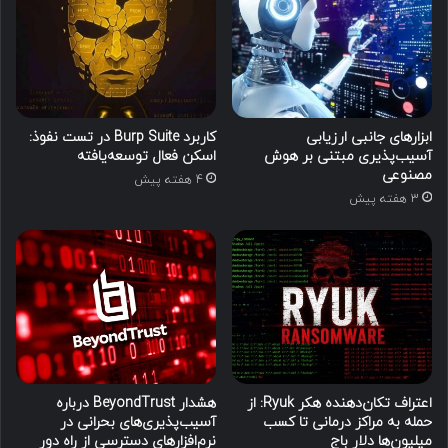
ابزارهای جانبی ارزیابی
کاربرد Burp Suite در تست نفوذ:
آسیب‌پذیری مبتنی بر هوش
اسکن فعال توسعه‌یافته
مصنوعی
4 هفته پیش
3 هفته پیش
اعتراف تکان‌دهنده هکر Ryuk: از
هشدار BeyondTrust درباره
حمله به مراکز درمانی تا کسب
آسیب‌پذیری‌های بحرانی در
میلیون‌ها دلار باج
نرم‌افزارهای دسترسی از راه دور