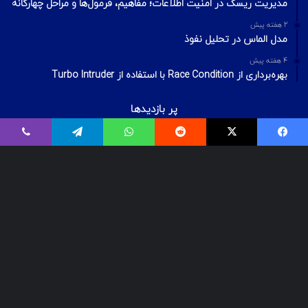
مدیریت ریسک در امنیت اطلاعات؛ مفاهیم، فرمول‌ها و مراحل چهارگانه
2 هفته پیش
مدل الماس در تحلیل نفوذ
4 هفته پیش
بهره‌برداری از Race Condition با استفاده از Turbo Intruder
پر بازدیدها
اردیبهشت ۲۰, ۱۴۰۰
فیسبوک
ایکس
Reddit
واتس آپ
تلگرام
وایبر
بیت‌لاکر چیست؟ شکستن قفل درایو Bitlocker
اسفند ۲۹, ۱۴۰۱
معرفی ۱۸ ابزار OSINT برای تست‌نفوذ
فروردین ۲, ۱۴۰۰
درآمد و بازارکار متخصصان شبکه و امنیت شبکه، در ایران و جهان
© Copyright 2025, All Rights Reserved | تمامی حقوق برای گروه لیان
محفوظ میباشد.