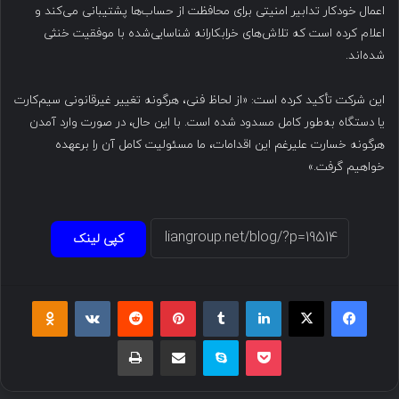
اعمال خودکار تدابیر امنیتی برای محافظت از حساب‌ها پشتیبانی می‌کند و
اعلام کرده است که تلاش‌های خرابکارانه شناسایی‌شده با موفقیت خنثی
شده‌اند.
این شرکت تأکید کرده است: «از لحاظ فنی، هرگونه تغییر غیرقانونی سیم‌کارت
یا دستگاه به‌طور کامل مسدود شده است. با این حال، در صورت وارد آمدن
هرگونه خسارت علیرغم این اقدامات، ما مسئولیت کامل آن را برعهده
خواهیم گرفت.»
کپی لینک
فیسبوک
ایکس
لینکداین
تامبلر
پینتریست
Reddit
VKontakte
Odnoklassniki
پاکت
اسکایپ
اشتراک گذاری با ایمیل
چاپ