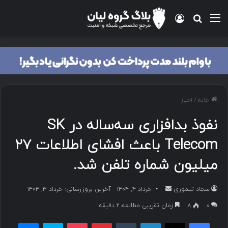
منو
ورود
جستجو برای
خانه
/
اخبار
نفوذ بدافزاری سه‌ساله در SK
Telecom باعث افشای اطلاعات ۲۷
میلیون شماره تلفن شد.
سجاد تیموری
ا
خرداد ۴, ۱۴۰۴
آخرین بروزرسانی: خرداد ۳, ۱۴۰۴
ر
۰
8
زمان تقریبی مطالعه 2 دقیقه
س
فیسبوک
ایکس
لینکداین
تامبلر
پینتریست
پاکت
اسکایپ
مسنجر
ا