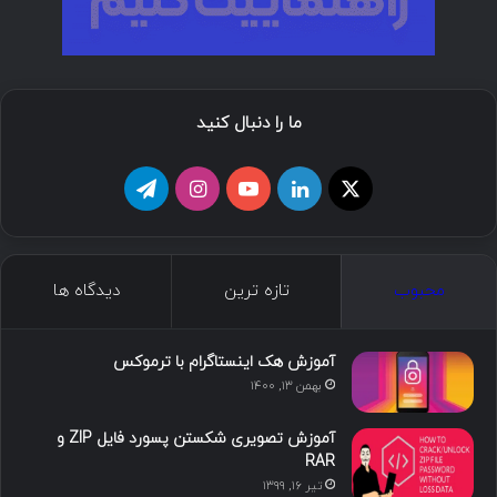
ما را دنبال کنید
ا
ل
ی
ا
ت
ی
ی
و
ی
ل
ک
ن
ت
ن
گ
محبوب
تازه ترین
دیدگاه ها
س
ک
ی
س
ر
د
و
ت
ا
آموزش هک اینستاگرام با ترموکس
بهمن ۱۳, ۱۴۰۰
ا
ب
ا
م
آموزش تصویری شکستن پسورد فایل ZIP و
ی
گ
RAR
تیر ۱۶, ۱۳۹۹