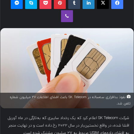
ل
وایبر
ب
ه
ا
ی
م
ی
ل
نفوذ بدافزاری سه‌ساله در SK Telecom باعث افشای اطلاعات ۲۷ میلیون شماره
تلفن شد.
شرکت SK Telecom اعلام کرد که یک رخداد سایبری که به‌تازگی در ماه آوریل
افشا شده، در واقع نخستین‌بار در سال ۲۰۲۲ رخ داده است و در نهایت منجر
به افشای داده‌های USIM مربوط به ۲۷ میلیون مشترک شده است.