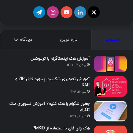
ا
ل
ی
ا
ت
ی
ی
و
ی
ل
ک
ن
ت
ن
گ
محبوب
تازه ترین
دیدگاه ها
س
ک
ی
س
ر
د
و
ت
ا
آموزش هک اینستاگرام با ترموکس
بهمن ۱۳, ۱۴۰۰
ا
ب
ا
م
آموزش تصویری شکستن پسورد فایل ZIP و
ی
گ
RAR
تیر ۱۶, ۱۳۹۹
ن
ر
چطور تلگرام را هک کنیم؟ آموزش تصویری هک
ا
تلگرام
تیر ۱۸, ۱۳۹۹
م
هک وای فای با استفاده از PMKID