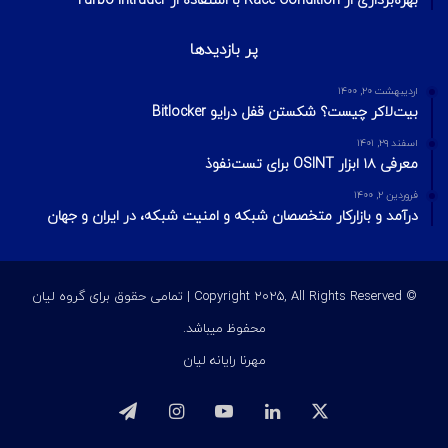
بهره‌برداری از Race Condition با استفاده از Turbo Intruder
پر بازدیدها
اردیبهشت ۲۰, ۱۴۰۰
بیت‌لاکر چیست؟ شکستن قفل درایو Bitlocker
اسفند ۲۹, ۱۴۰۱
معرفی ۱۸ ابزار OSINT برای تست‌نفوذ
فروردین ۲, ۱۴۰۰
درآمد و بازارکار متخصصان شبکه و امنیت شبکه، در ایران و جهان
© Copyright 2025, All Rights Reserved | تمامی حقوق برای گروه لیان
محفوظ میباشد.
مهرنا رایانه لیان
ایکس
لینکداین
یوتیوب
اینستاگرام
تلگرام