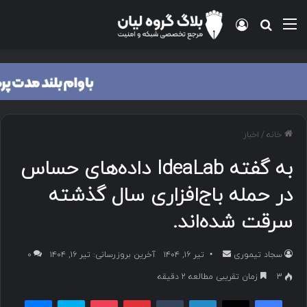
منو
ورود
جستجو برای
خانه
/
اخبار
به گفته IdeaLab داده‌های حساس
در حمله باج‌افزاری سال گذشته
سرقت شده‌اند.
سجاد تیموری
ا
تیر ۱۶, ۱۴۰۴
آخرین بروزرسانی: تیر ۱۶, ۱۴۰۴
۰
ر
3
زمان تقریبی مطالعه 2 دقیقه
س
فیسبوک
ایکس
لینکداین
تامبلر
پینتریست
پاکت
اسکایپ
مسنجر
ا