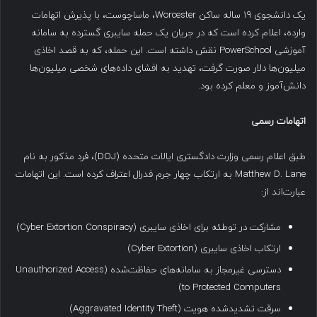
یک دانشجوی ۱۹ ساله ساکن Worcester، ماساچوست، با پذیرش اتهامات
وارده، اعلام کرده است که در جریان یک حمله سایبری گسترده به سامانه
آموزشی PowerSchool نقش داشته است. این حمله، که به قصد اخاذی
میلیون‌ها دلار صورت گرفت، تهدید به افشای داده‌های شخصی میلیون‌ها
دانش‌آموز و معلم کرده بود.
اتهامات رسمی
طبق اعلام رسمی وزارت دادگستری ایالات متحده (DOJ)، فرد مذکور به نام
Matthew D. Lane به ارتکاب چهار جرم فدرال اعتراف کرده است. این اتهامات
عبارت‌اند از:
مشارکت در توطئه برای اخاذی سایبری (Cyber Extortion Conspiracy)
ارتکاب اخاذی سایبری (Cyber Extortion)
دسترسی غیرمجاز به سامانه‌های حفاظت‌شده (Unauthorized Access
to Protected Computers)
سرقت تشدید‌شده هویت (Aggravated Identity Theft)