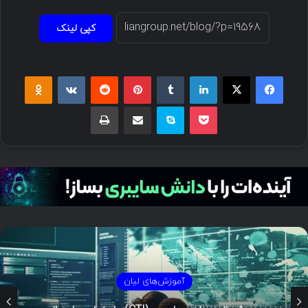
کپی لینک
فیسبوک
ایکس
لینکداین
تامبلر
پینتریست
Reddit
VKontakte
Odnoklassniki
پاکت
اسکایپ
اشتراک گذاری با ایمیل
چاپ
آموزش‌های لیان