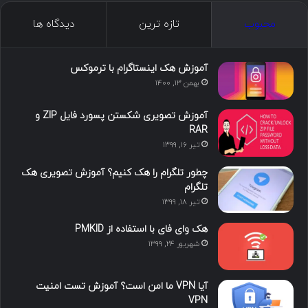
ک
ن
ت
ن
گ
محبوب
تازه ترین
دیدگاه ها
س
ک
ی
س
ر
د
و
ت
ا
آموزش هک اینستاگرام با ترموکس
بهمن ۱۳, ۱۴۰۰
ا
ب
ا
م
آموزش تصویری شکستن پسورد فایل ZIP و
ی
گ
RAR
تیر ۱۶, ۱۳۹۹
ن
ر
چطور تلگرام را هک کنیم؟ آموزش تصویری هک
ا
تلگرام
تیر ۱۸, ۱۳۹۹
م
هک وای فای با استفاده از PMKID
شهریور ۲۴, ۱۳۹۹
آیا VPN ما امن است؟ آموزش تست امنیت
VPN