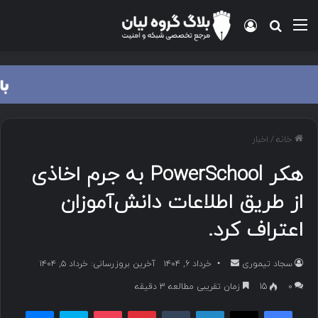
منو
ورود
جستجو برای
خانه
/
اخبار
هکر PowerSchool به جرم اخاذی
از طریق اطلاعات دانش‌آموزان
اعتراف کرد.
سجاد تیموری
ا
خرداد ۶, ۱۴۰۴
آخرین بروزرسانی: خرداد ۵, ۱۴۰۴
ر
۰
15
زمان تقریبی مطالعه 3 دقیقه
س
فیسبوک
ایکس
لینکداین
تامبلر
پینتریست
پاکت
اسکایپ
مسنجر
ا