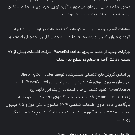
صدور حکم قضایی قرار دارد. در صورت تأیید نهایی جرم، وی با احکام سنگین
از جمله حبس بلندمدت مواجه خواهد بود.
مقامات قضایی همچنین اعلام کرده‌اند که تحقیقات درباره سایر اعضای این
گروه و میزان آسیب واردشده به اطلاعات شخصی کاربران همچنان ادامه دارد.
جزئیات جدید از حمله سایبری به
PowerSchool:
سرقت اطلاعات بیش از
۷۰
میلیون دانش‌آموز و معلم در سطح بین‌المللی
بر اساس گزارش‌های تکمیلی منتشرشده توسط BleepingComputer،
مهاجمان سایبری موفق شدند به پلتفرم پشتیبانی PowerSchool با نام
PowerSource نفوذ کنند. آن‌ها با استفاده از یک ابزار نگهداری
(Maintenance Tool) اقدام به دانلود پایگاه‌های داده مدارس کردند. این
پایگاه‌های داده حاوی اطلاعات شخصی ۶۲.۴ میلیون دانش‌آموز و ۹.۵ میلیون
معلم از ۶٬۵۰۵ منطقه آموزشی در ایالات متحده، کانادا و چند کشور دیگر
بوده است.
اطلاعات سرقت‌شده شامل چه داده‌هایی بود؟