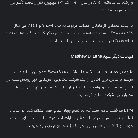
و رخنه به سامانه AT&T در سال ۲۰۲۲ که ۱۰۹ میلیون نفر را تحت تأثیر قرار
داد، نقش داشته‌اند.
با اینکه تعدادی از عاملان حملات مربوط به Snowflake و AT&T طی سال
گذشته دستگیر شده‌اند، احتمال دارد که اعضای دیگر گروه یا افراد تقلیدکننده
(Copycats) در این حمله خاص نقش داشته باشند.
اتهامات دیگر علیه
Matthew D. Lane
علاوه بر حمله به PowerSchool، Matthew D. Lane همچنین با اتهامات
مرتبط با تلاش برای اخاذی از یک شرکت مخابراتی آمریکایی نیز روبه‌روست. در
این پرونده، وی درخواست باج ۲۰۰ هزار دلاری کرده بود و تهدیدهایی علیه
مدیران این شرکت مطرح کرده بود.
Lane موافقت کرده است که به تمام چهار اتهام خود اعتراف کند. بر اساس
قوانین فدرال آمریکا، وی با حداقل مجازات اجباری ۲ سال حبس برای سرقت
هویت و تا ۵ سال حبس برای هر یک از سه اتهام دیگر روبه‌روست.