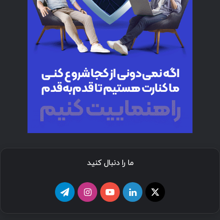
ما را دنبال کنید
ا
ل
ی
ا
ت
ی
ی
و
ی
ل