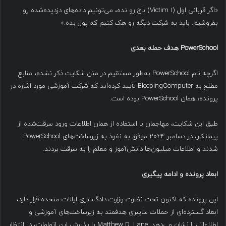
«اگر قربانی اول (Victim 1) باج رو نده، می‌تونیم داده‌های دزدیده‌شده رو
بفروشیم. باید یه شرکت دیگه رو هک کنیم که پول بده.»
PowerSchool
هدف حمله بعدی
اگرچه نام PowerSchool به‌طور مستقیم در متن شکایت ذکر نشده، منابع
مطلع به BleepingComputer تأیید کرده‌اند که شرکت آموزشی مورد اشاره در
پرونده، همان PowerSchool بوده است.
طبق این شکایت، مهاجمان با استفاده از همان اطلاعات ورود سرقت‌شده از
پیمانکار، در دسامبر ۲۰۲۴ موفق به نفوذ به زیرساخت‌های PowerSchool
شدند و اطلاعات میلیون‌ها دانش‌آموز و معلم را به سرقت بردند.
ابعاد پرونده و ادامه پیگیری
این پرونده که اکنون تحت نظارت وزارت دادگستری ایالات متحده قرار دارد،
ابعاد گسترده‌ای از حملات سایبری هدفمند به زیرساخت‌های آموزشی و
اطلاعاتی را نشان می‌دهد. Matthew D. Lane با پذیرش این اتهامات، در انتظار