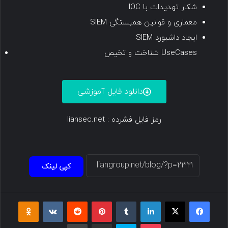
شکار تهدیدات با IOC
معماری و قوانین همبستگی SIEM
ایجاد داشبورد SIEM
شناخت و تخیص UseCases
دانلود فایل آموزشی
رمز فایل فشرده : liansec.net
کپی لینک