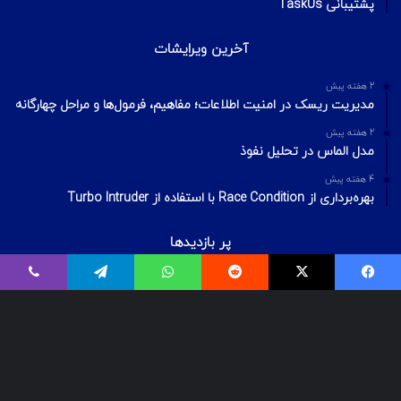
پشتیبانی TaskUs
آخرین ویرایشات
2 هفته پیش
مدیریت ریسک در امنیت اطلاعات؛ مفاهیم، فرمول‌ها و مراحل چهارگانه
2 هفته پیش
مدل الماس در تحلیل نفوذ
4 هفته پیش
بهره‌برداری از Race Condition با استفاده از Turbo Intruder
پر بازدیدها
اردیبهشت ۲۰, ۱۴۰۰
بیت‌لاکر چیست؟ شکستن قفل درایو Bitlocker
اسفند ۲۹, ۱۴۰۱
معرفی ۱۸ ابزار OSINT برای تست‌نفوذ
فروردین ۲, ۱۴۰۰
درآمد و بازارکار متخصصان شبکه و امنیت شبکه، در ایران و جهان