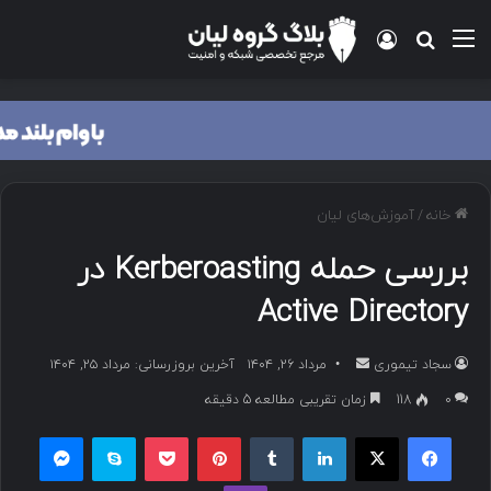
منو
ورود
جستجو برای
خانه
/
آموزش‌های لیان
بررسی حمله Kerberoasting در
Active Directory
سجاد تیموری
ا
مرداد ۲۶, ۱۴۰۴
آخرین بروزرسانی: مرداد ۲۵, ۱۴۰۴
ر
۰
118
زمان تقریبی مطالعه 5 دقیقه
س
فیسبوک
ایکس
لینکداین
تامبلر
پینتریست
پاکت
اسکایپ
مسنجر
ا
ل
وایبر