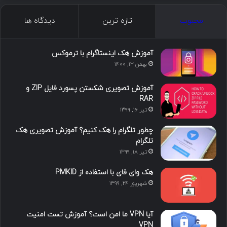
ک
ن
ت
ن
گ
محبوب
تازه ترین
دیدگاه ها
س
ک
ی
س
ر
د
و
ت
ا
آموزش هک اینستاگرام با ترموکس
بهمن ۱۳, ۱۴۰۰
ا
ب
ا
م
آموزش تصویری شکستن پسورد فایل ZIP و
ی
گ
RAR
تیر ۱۶, ۱۳۹۹
ن
ر
چطور تلگرام را هک کنیم؟ آموزش تصویری هک
ا
تلگرام
تیر ۱۸, ۱۳۹۹
م
هک وای فای با استفاده از PMKID
شهریور ۲۴, ۱۳۹۹
آیا VPN ما امن است؟ آموزش تست امنیت
VPN