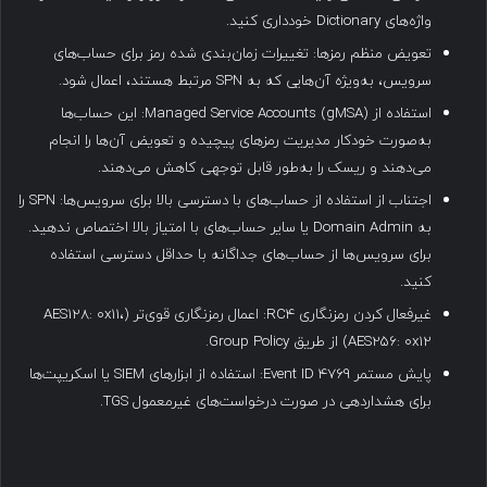
واژه‌های Dictionary خودداری کنید.
تعویض منظم رمزها: تغییرات زمان‌بندی شده رمز برای حساب‌های
سرویس، به‌ویژه آن‌هایی که به SPN مرتبط هستند، اعمال شود.
استفاده از Managed Service Accounts (gMSA): این حساب‌ها
به‌صورت خودکار مدیریت رمزهای پیچیده و تعویض آن‌ها را انجام
می‌دهند و ریسک را به‌طور قابل توجهی کاهش می‌دهند.
اجتناب از استفاده از حساب‌های با دسترسی بالا برای سرویس‌ها: SPN را
به Domain Admin یا سایر حساب‌های با امتیاز بالا اختصاص ندهید.
برای سرویس‌ها از حساب‌های جداگانه با حداقل دسترسی استفاده
کنید.
غیرفعال کردن رمزنگاری RC4: اعمال رمزنگاری قوی‌تر (AES128: 0x11،
AES256: 0x12) از طریق Group Policy.
پایش مستمر Event ID 4769: استفاده از ابزارهای SIEM یا اسکریپت‌ها
برای هشداردهی در صورت درخواست‌های غیرمعمول TGS.