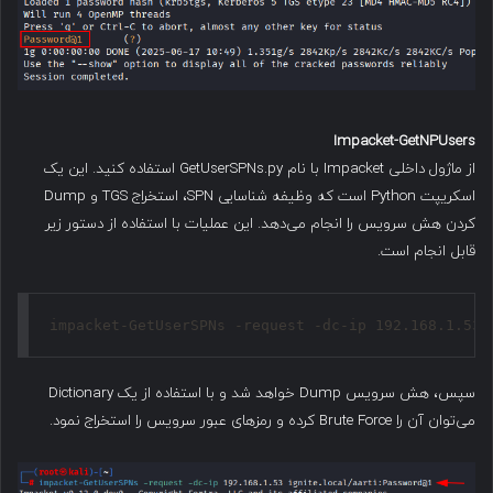
Impacket-GetNPUsers
از ماژول داخلی Impacket با نام GetUserSPNs.py استفاده کنید. این یک
اسکریپت Python است که وظیفه شناسایی SPN، استخراج TGS و Dump
کردن هش سرویس را انجام می‌دهد. این عملیات با استفاده از دستور زیر
قابل انجام است.
impacket-GetUserSPNs -request -dc-ip 192.168.1.53 
سپس، هش سرویس Dump خواهد شد و با استفاده از یک Dictionary
می‌توان آن را Brute Force کرده و رمزهای عبور سرویس را استخراج نمود.