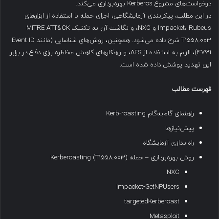
درخواست‌های مشروع Kerberos بهره‌برداری می‌کند.
در این مطلب، پیکربندی آزمایشگاهی، اجرای حمله با استفاده از ابزارهای
Impacket، Rubeus و NXC، و نگاشت آن به تکنیک MITRE ATT&CK
T1558.003 شرح داده می‌شود. همچنین، روش‌های شناسایی (مانند Event ID
4769)، الزام به استفاده از AES، و راهکارهای کاهش مخاطره برای دفاع در برابر
این تهدید پوشش داده شده است.
فهرست مطالب
راهنمای گام‌به‌گام Kerb-roasting
پیش‌نیازها
راه‌اندازی آزمایشگاه
روش بهره‌برداری – حمله Kerberoasting (T1558.003)
NXC
Impacket-GetNPUsers
targetedKerberoast
Metasploit