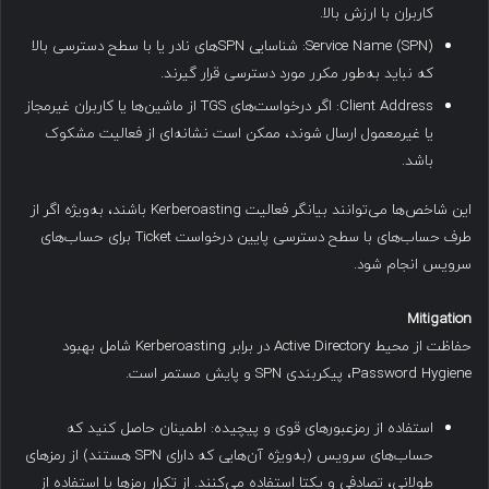
کاربران با ارزش بالا.
Service Name (SPN): شناسایی SPN‌های نادر یا با سطح دسترسی بالا
که نباید به‌طور مکرر مورد دسترسی قرار گیرند.
Client Address: اگر درخواست‌های TGS از ماشین‌ها یا کاربران غیرمجاز
یا غیرمعمول ارسال شوند، ممکن است نشانه‌ای از فعالیت مشکوک
باشد.
این شاخص‌ها می‌توانند بیانگر فعالیت Kerberoasting باشند، به‌ویژه اگر از
طرف حساب‌های با سطح دسترسی پایین درخواست Ticket برای حساب‌های
سرویس انجام شود.
Mitigation
حفاظت از محیط Active Directory در برابر Kerberoasting شامل بهبود
Password Hygiene، پیکربندی SPN و پایش مستمر است.
استفاده از رمزعبورهای قوی و پیچیده: اطمینان حاصل کنید که
حساب‌های سرویس (به‌ویژه آن‌هایی که دارای SPN هستند) از رمزهای
طولانی، تصادفی و یکتا استفاده می‌کنند. از تکرار رمزها یا استفاده از