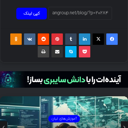
کپی لینک
فیسبوک
ایکس
لینکداین
تامبلر
پینتریست
Reddit
VKontakte
Odnoklassniki
پاکت
اسکایپ
اشتراک گذاری با ایمیل
چاپ
آموزش‌های لیان