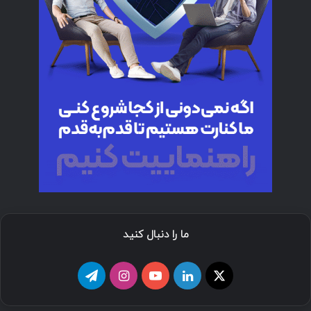
ما را دنبال کنید
ا
ل
ی
ا
ت
ی
ی
و
ی
ل