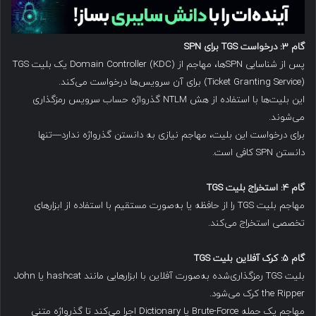
گام
۳:
درخواست
TGS
برای
SPN
پس از شناسایی SPNها، مهاجم از Domain Controller (KDC) یک بلیت TGS
(Ticket Granting Service) برای آن سرویس‌ها درخواست می‌کند.
این بلیت‌ها با استفاده از هش NTLM گذرواژه حساب سرویس رمزگذاری
می‌شوند.
برای درخواست این بلیت، مهاجم نیازی به دانستن گذرواژه ندارد—تنها
دانستن SPN کافی است.
گام
۴:
استخراج بلیت
TGS
مهاجم بلیت TGS را از حافظه یا به‌صورت مستقیم با استفاده از ابزارهای
تخصصی استخراج می‌کند.
گام
۵:
کرک آفلاین بلیت
TGS
بلیت TGS رمزگذاری‌شده به‌صورت آفلاین با ابزارهایی مانند hashcat یا John
the Ripper کرک می‌شود.
مهاجم یک حمله Brute-Force یا Dictionary اجرا می‌کند تا گذرواژه متنی