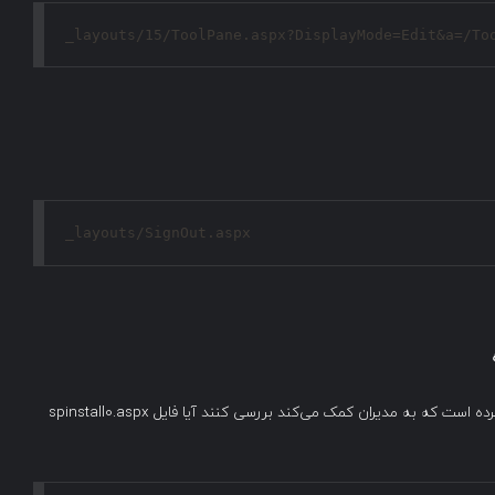
_layouts/15/ToolPane.aspx?DisplayMode=Edit&a=/To
_layouts/SignOut.aspx
مایکروسافت یک کوئری برای Microsoft 365 Defender ارائه کرده است که به مدیران کمک می‌کند بررسی کنند آیا فایل spinstall0.aspx