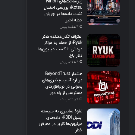
زیرساخت‌های Nihon
Kotsu؛ بررسی احتمال
نشت داده‌ها در جریان
حمله اخیر
3 هفته پیش
اعتراف تکان‌دهنده هکر
Ryuk: از حمله به مراکز
درمانی تا کسب میلیون‌ها
دلار باج
4 هفته پیش
هشدار BeyondTrust
درباره آسیب‌پذیری‌های
بحرانی در نرم‌افزارهای
دسترسی از راه دور
4 هفته پیش
نفوذ سایبری به سیستم
ایمیل KDDI؛ داده‌های
میلیون‌ها کاربر در معرض
خطر