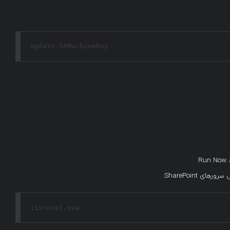
Update-SPMachineKey
 SharePoint:
iisreset.exe