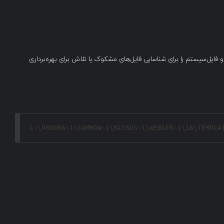
ایل‌سیستم را برای شناسایی فایل‌های مشکوک یا تلاش برای بهره‌برداری
C:\PROGRA~1\COMMON~1\MICROS~1\WEBSER~1\16\TEMPLA