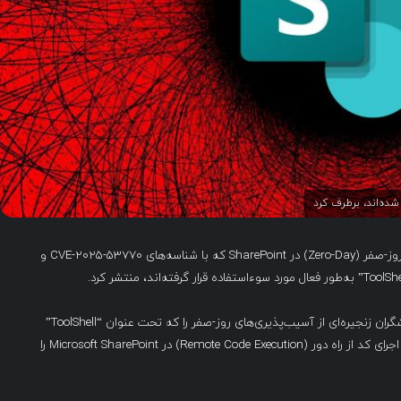
مایکروسافت وصله‌های امنیتی اضطراری برای دو آسیب‌پذیری روز-صفر (Zero-Day) در SharePoint که با شناسه‌های CVE-2025-53770 و
در ماه مه، در جریان مسابقه هک Pwn2Own در برلین، پژوهشگران زنجیره‌ای از آسیب‌پذیری‌های روز-صفر را که تحت عنوان “ToolShell”
شناخته می‌شود، مورد بهره‌برداری قرار دادند که به آن‌ها اجازه اجرای کد از راه دور (Remote Code Execution) در Microsoft SharePoint را