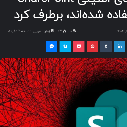
اده شده‌اند، برطرف کرد
۰
23
زمان تقریبی مطالعه 2 دقیقه
یکس
لینکداین
تامبلر
پینتریست
پاکت
اسکایپ
مسنجر