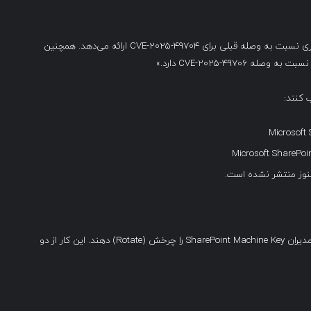
«بله، وصله مربوط به CVE-2025-53770 محافظت‌های قوی‌تری نسبت به وصله قبلی برای CVE-2025-49704 ارائه می‌دهد. همچنین
مایکروسافت توصیه می‌کند که پس از نصب به‌روزرسانی‌ها، مدیران SharePoint Machine Key را چرخش (Rotate) دهند. این کار از دو