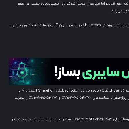
ذیری‌ها در قالب وصله‌های Patch Tuesday ماه ژوئیه رفع شدند؛ اما مهاجمان موفق شدند دو آسیب‌پذیری جدید روز-صفر
ر می‌زنند.
مهاجمان با بهره‌گیری از این آسیب‌پذیری‌ها، حملات ToolShell را علیه سرورهای SharePoint در سراسر جهان آغاز کرده‌اند که تاکنون بیش از
مایکروسافت به‌تازگی وصله‌های امنیتی اضطراری و خارج از برنامه (Out-of-Band) برای Microsoft SharePoint Subscription Edition و
SharePoint Server 2019 منتشر کرده است که دو آسیب‌پذیری روز-صفر با شناسه‌های CVE-2025-53770 و CVE-2025-53771 را برطرف
مایکروسافت اعلام کرده است که هنوز در حال کار روی انتشار وصله برای SharePoint Server 2016 است و این به‌روزرسانی در حال حاضر در