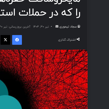
را که در حملات استف
سجاد تیموری
ا
تیر ۳۰, ۱۴۰۴
آخرین بروزرسانی: تیر ۳۰, ۱۴۰۴
ر
فیسبوک
ا
س
اشتراک گذاری
ا
ل
ب
ه
ا
ی
م
ی
ل