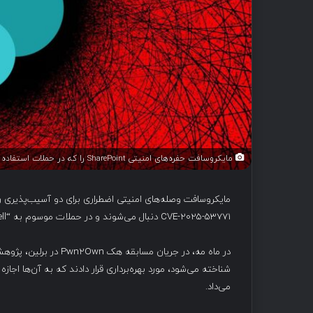
مایکروسافت حفره‌های امنیتی SharePoint را که در حملات استفاده شده‌اند، برطرف کرد
CVE-2025-53771 دنبال می‌شوند و در حملات موسوم به “ToolShell” به‌طور فعال مورد سوءاستفاده قرار گرفته‌اند، منتشر کرد.
می‌داد.