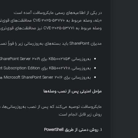
در یکی از اطلاعیه‌های رسمی مایکروسافت آمده است:
وصله مربوط به CVE-2025-53771 نیز محافظت‌های قوی‌تری نسبت به وصله CVE-2025-49706 دارد.»
مدیران SharePoint باید بسته‌های به‌روزرسانی زیر را فوراً نصب کنند:
به‌روزرسانی KB5002754 برای Microsoft SharePoint Server 2019
به‌روزرسانی KB5002768 برای Microsoft SharePoint Subscription Edition
به‌روزرسانی برای Microsoft SharePoint Server 2016 هنوز منتشر نشده است.
مراحل امنیتی پس از نصب وصله‌ها
روش زیر قابل انجام است:
۱
.
روش دستی از طریق
PowerShell