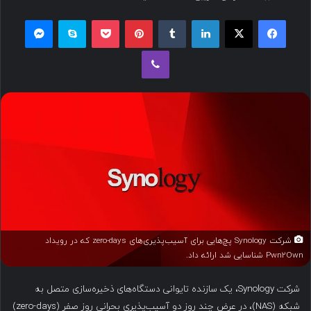
س
فیسبوک
ایکس
لینکداین
تامبلر
پینتریست
پاکت
اسکایپ
مسنجر
ا
ل
وایبر
ب
ه
ا
ی
م
ی
ل
شرکت Synology پچ‌هایی برای آسیب‌پذیری‌های zero-days که در رویداد
Pwn2Own شناسایی شد ارائه داد.
شرکت Synology، یک سازنده تایوانی دستگاه‌های ذخیره‌سازی متصل به
شبکه (NAS)، در عرض چند روز دو آسیب‌پذیری بحرانی روز صفر (zero-days)