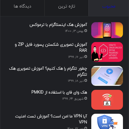
ک
ن
ت
ن
گ
محبوب
تازه ترین
دیدگاه ها
س
ک
ی
س
ر
د
و
ت
ا
آموزش هک اینستاگرام با ترموکس
بهمن ۱۳, ۱۴۰۰
ا
ب
ا
م
آموزش تصویری شکستن پسورد فایل ZIP و
ی
گ
RAR
تیر ۱۶, ۱۳۹۹
ن
ر
چطور تلگرام را هک کنیم؟ آموزش تصویری هک
ا
تلگرام
تیر ۱۸, ۱۳۹۹
م
هک وای فای با استفاده از PMKID
شهریور ۲۴, ۱۳۹۹
آیا VPN ما امن است؟ آموزش تست امنیت
VPN
مهر ۲۲, ۱۴۰۰