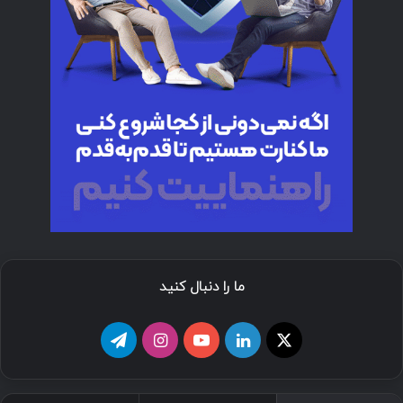
ما را دنبال کنید
ا
ل
ی
ا
ت
ی
ی
و
ی
ل