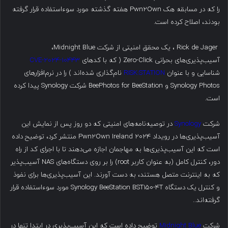
را که در مسابقه هک Pwn2Own هفته گذشته مورد سوءاستفاده قرار گرفته
بودند، اصلاح کرده است.
Rick de Jager ، یک محقق امنیتی از شرکت Midnight Blue،
آسیب‌پذیری‌های بحرانی Zero-Click ( که با کدهای
CVE-2024-10443
شناسایی و با عنوان
RISK:STATION
نام‌گذاری شده‌اند ) را در نرم‌افزارهای
Synology Photos و BeePhotos for BeeStation شرکت Synology پیدا کرده
است.
شرکت
Synology
در توصیه‌نامه‌های امنیتی که دو روز پس از نمایش این
آسیب‌پذیری‌ها در رویداد Pwn2Own Ireland 2024 منتشر کرد، توضیح داده
است که این آسیب‌پذیری‌ها به مهاجمان اجازه می‌دهند تا با اجرای کد از راه
دور، کنترل کامل (به عنوان کاربر root) را بر روی دستگاه‌های NAS آسیب‌پذیر
که به اینترنت متصل هستند، به دست آورند. این آسیب‌پذیری‌ها برای نفوذ
و کنترل یک دستگاه Synology BeeStation BST150-4T مورد سوءاستفاده قرار
گرفته‌اند..
شرکت
Midnight Blue
توضیح داده است که این آسیب‌پذیری در ابتدا تنها در