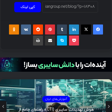
کپی لینک
فیسبوک
ایکس
لینکداین
تامبلر
پینتریست
Reddit
VKontakte
Odnoklassniki
پاکت
اسکایپ
اشتراک گذاری با ایمیل
چاپ
آموزش‌های لیان
هوش تهدیدات سایبری (CTI)؛ راهنمای جامع از