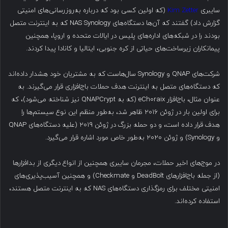
سایبری
Kim Zetter
(که اولین کسی بود که درباره به‌روزرسانی‌های امنیتی
گزارش داد) گفتند که آن‌ها دستگاه‌های NAS Synology که به اینترنت متصل
بودند را در شبکه‌های اداره‌های پلیس در ایالات متحده و اروپا، همچنین
پیمانکاران زیرساخت‌های حیاتی از کره جنوبی، ایتالیا و کانادا پیدا کردند.
شرکت‌های QNAP و Synology سال‌هاست که به مشتریان خود هشدار داده‌اند
که دستگاه‌های متصل به اینترنت هدف حملات باج‌افزاری قرار می‌گیرند. به
عنوان مثال، باج‌افزار eCh0raix (که به QNAPCrypt نیز شناخته می‌شود)، که
برای اولین بار در ژوئن ۲۰۱۶ ظاهر شد، به‌طور منظم این نوع سیستم‌ها را
هدف قرار داده است، و دو حمله بزرگ در ژوئن ۲۰۱۹ (علیه دستگاه‌های QNAP
و Synology) و ژوئن ۲۰۲۰ به‌طور خاص مورد اشاره قرار می‌گیرد.
در موج‌های اخیر حملات، مجرمان سایبری همچنین از انواع دیگری از بدافزارها
(از جمله باج‌افزارهای DeadBolt و Checkmate) و همچنین آسیب‌پذیری‌های
امنیتی مختلف برای رمزگذاری دستگاه‌های NAS که به اینترنت متصل هستند،
استفاده کرده‌اند.