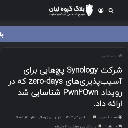
منو
ورود
جستجو برای
خانه
/
اخبار
شرکت Synology پچ‌هایی برای
آسیب‌پذیری‌های zero-days که در
رویداد Pwn2Own شناسایی شد
ارائه داد.
سجاد تیموری
ا
آبان ۱۳, ۱۴۰۳
آخرین بروزرسانی: آبان ۱۳, ۱۴۰۳
ر
۰
4
زمان تقریبی مطالعه 3 دقیقه