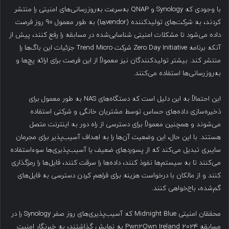
با وجودی که Synology و QNAP به‌سرعت به‌روزرسانی‌های امنیتی را منتشر
کردند، به شرکت‌های تولیدکننده (vendorها) به طور معمول ۹۰ روز فرصت
داده می‌شود تا مشکلات امنیتی شناسایی‌شده در مسابقه را رفع کنند، پیش از
آنکه برنامه Zero Day Initiative شرکت Trend Micro جزئیات این باگ‌ها را
منتشر کند. بیشتر تولیدکنندگان نیز معمولاً از این فرصت برای ارائه پچ‌ها و
به‌روزرسانی‌ها استفاده می‌کنند.
این احتمالاً به این دلیل است که دستگاه‌های NAS به طور معمول برای
ذخیره‌سازی داده‌های حساس توسط مشتریان خانگی و شرکتی استفاده
می‌شوند و همچنین معمولاً برای دسترسی از راه دور به اینترنت متصل
هستند. با این حال، این وضعیت آن‌ها را به اهداف آسیب‌پذیر برای مجرمان
سایبری تبدیل می‌کند که از پسوردهای ضعیف یا آسیب‌پذیری‌ها سوءاستفاده
می‌کنند تا به سیستم‌ها نفوذ کنند، داده‌ها را سرقت کنند، فایل‌ها را رمزگذاری
کنند و از مالکان با درخواست هزینه برای فراهم کردن دسترسی به فایل‌های
گم‌شده، باج‌خواهی کنند.
محققان امنیتی Midnight Blue که آسیب‌پذیری‌های روز صفر Synology را در
مسابقه Pwn2Own Ireland 2024 به نمایش گذاشتند، به خبرنگار امنیت