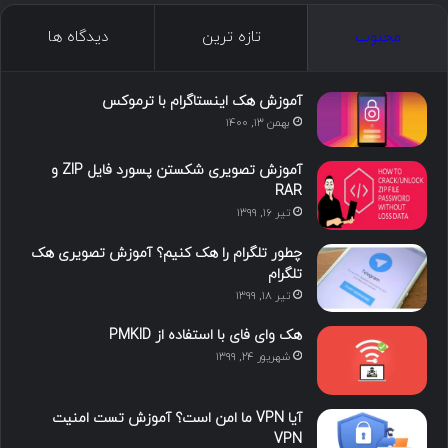
ک
ن
ت
ن
گ
محبوب
تازه ترین
دیدگاه ها
س
ک
ی
س
ر
د
و
ت
ا
آموزش هک اینستاگرام با ترموکس
بهمن ۱۳, ۱۴۰۰
ا
ب
ا
م
آموزش تصویری شکستن پسورد فایل ZIP و
ی
گ
RAR
تیر ۱۶, ۱۳۹۹
ن
ر
چطور تلگرام را هک کنیم؟ آموزش تصویری هک
ا
تلگرام
تیر ۱۸, ۱۳۹۹
م
هک وای فای با استفاده از PMKID
شهریور ۲۴, ۱۳۹۹
آیا VPN ما امن است؟ آموزش تست امنیت
VPN