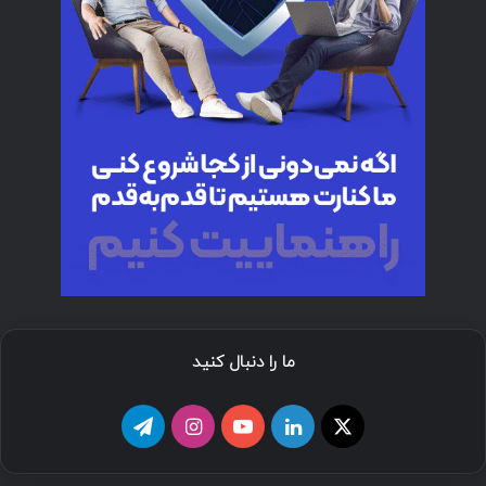
ما را دنبال کنید
ا
ل
ی
ا
ت
ی
ی
و
ی
ل