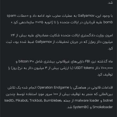
شد.
با وجود این، Gallyamov به عملیات مخرب خود ادامه داد و «حملات spam
bomb علیه قربانیان در ایالات متحده را تا ژانویه ۲۰۲۵ سازماندهی کرد.»
امروز، وزارت دادگستری ایالات متحده شکایت مصادره‌ای علیه بیش از ۲۴
میلیون دلار رمزارز که در جریان تحقیقات از Gallyamov ضبط شده بود، ثبت
کرد.
ماه گذشته نیز، FBI دارایی‌های غیرقانونی بیشتری شامل ۳۰ bitcoin و
۷۰۰,۰۰۰ دلار USDT tokens (با ارزشی بیش از ۴ میلیون دلار به نرخ روز) را
توقیف کرد.
اقدامات قانونی در هماهنگی با Operation Endgame انجام شد؛ یک تلاش
بین‌المللی که منجر به توقیف بیش از ۱۰۰ سرور مورد استفاده توسط چندین
botnet و malware loader از جمله IcedID، Pikabot، Trickbot، Bumblebee،
Smokeloader و SystemBC شد.