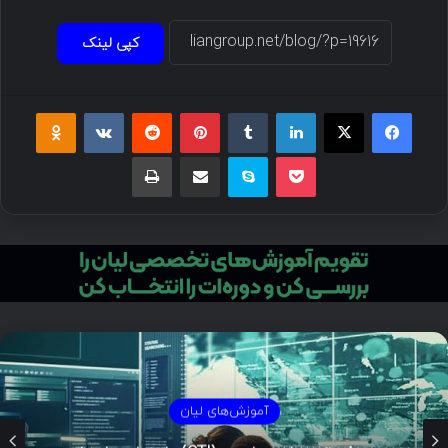
کپی لینک
فیسبوک
ایکس
لینکداین
تامبلر
پینتریست
Reddit
VKontakte
Odnoklassniki
پاکت
اسکایپ
اشتراک گذاری با ایمیل
چاپ
آموزش‌های لیان