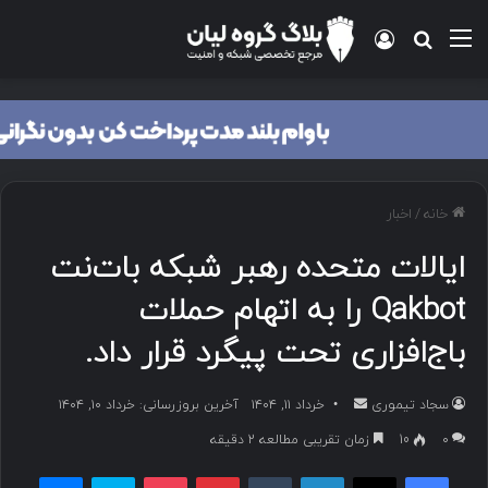
منو
ورود
جستجو برای
خانه
/
اخبار
ایالات متحده رهبر شبکه بات‌نت
Qakbot را به اتهام حملات
باج‌افزاری تحت پیگرد قرار داد.
سجاد تیموری
ا
خرداد ۱۱, ۱۴۰۴
آخرین بروزرسانی: خرداد ۱۰, ۱۴۰۴
ر
۰
10
زمان تقریبی مطالعه 2 دقیقه
س
فیسبوک
ایکس
لینکداین
تامبلر
پینتریست
پاکت
اسکایپ
مسنجر
ا