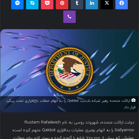
ل
وایبر
ب
ه
ا
ی
م
ی
ل
ایالات متحده رهبر شبکه بات‌نت Qakbot را به اتهام حملات باج‌افزاری تحت پیگرد
قرار داد.
دولت ایالات متحده، شهروند روسی به نام Rustam Rafailevich
Gallyamov را به اتهام رهبری عملیات بدافزاری Qakbot متهم کرده است؛
عملیاتی که بیش از ۷۰۰,۰۰۰ رایانه را آلوده کرده و بستر لازم برای حملات