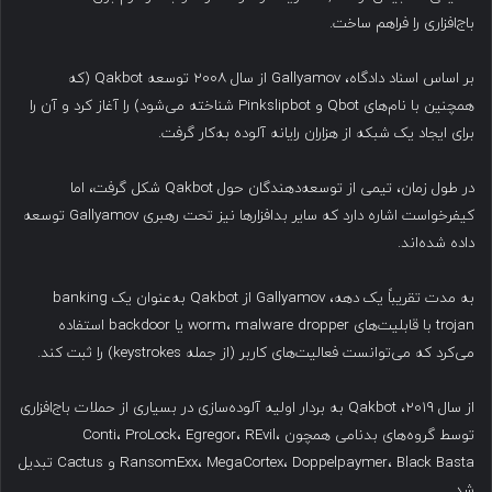
باج‌افزاری را فراهم ساخت.
بر اساس اسناد دادگاه، Gallyamov از سال ۲۰۰۸ توسعه Qakbot (که
همچنین با نام‌های Qbot و Pinkslipbot شناخته می‌شود) را آغاز کرد و آن را
برای ایجاد یک شبکه از هزاران رایانه آلوده به‌کار گرفت.
در طول زمان، تیمی از توسعه‌دهندگان حول Qakbot شکل گرفت، اما
کیفرخواست اشاره دارد که سایر بدافزارها نیز تحت رهبری Gallyamov توسعه
داده شده‌اند.
به مدت تقریباً یک دهه، Gallyamov از Qakbot به‌عنوان یک banking
trojan با قابلیت‌های worm، malware dropper یا backdoor استفاده
می‌کرد که می‌توانست فعالیت‌های کاربر (از جمله keystrokes) را ثبت کند.
از سال ۲۰۱۹، Qakbot به بردار اولیه آلوده‌سازی در بسیاری از حملات باج‌افزاری
توسط گروه‌های بدنامی همچون Conti، ProLock، Egregor، REvil،
RansomExx، MegaCortex، Doppelpaymer، Black Basta و Cactus تبدیل
شد.