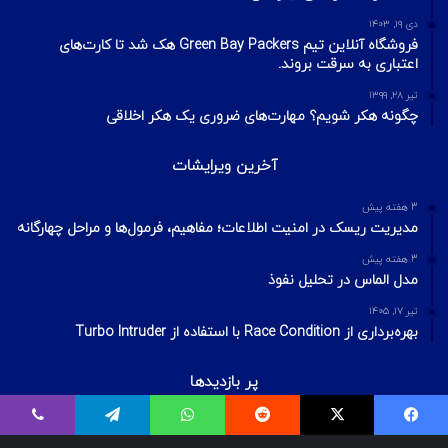
دی ۱۹, ۱۴۰۳
فروشگاه آنلاین تیم Green Bay Packers هک شد تا کارت‌های
اعتباری به سرقت بروند.
تیر ۲۸, ۱۳۹۹
چگونه هکر شویم؟ مهارت‌های ضروری یک هکر اخلاقی
آخرین ویرایشات
3 هفته پیش
مدیریت ریسک در امنیت اطلاعات؛ مفاهیم، فرمول‌ها و مراحل چهارگانه
3 هفته پیش
مدل الماس در تحلیل نفوذ
تیر ۱۷, ۱۴۰۵
بهره‌برداری از Race Condition با استفاده از Turbo Intruder
پر بازدیدها
اردیبهشت ۲۰, ۱۴۰۰
فیسبوک
ایکس
Reddit
واتس آپ
تلگرام
وایبر
بیت‌لاکر چیست؟ شکستن قفل درایو Bitlocker