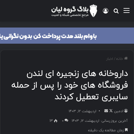
منو
ورود
جستجو برای
خانه
/
اخبار
داروخانه های زنجیره ای لندن
فروشگاه های خود را پس از حمله
سایبری تعطیل کردند
ادمین
د
ا
اردیبهشت ۱۲, ۱۴۰۳
ر
ر
آخرین بروزرسانی: اردیبهشت ۱۲, ۱۴۰۳
۰
13
ا
س
زمان مطالعه یک دقیقه
ی
ا