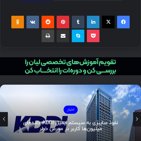
فیسبوک
ایکس
لینکداین
تامبلر
پینتریست
Reddit
VKontakte
Odnoklassniki
پاکت
اسکایپ
اشتراک گذاری با ایمیل
چاپ
اخبار
نفوذ سایبری به سیستم ایمیل KDDI؛ داده‌های
میلیون‌ها کاربر در معرض خطر