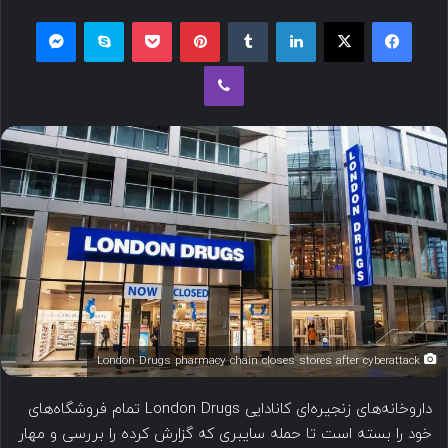
ک
ل
فیسبوک
ایکس
لینکداین
تامبلر
پینتریست
پاکت
اسکایپ
مسنجر
س
ب
وایبر
د
ه
ن
ا
ب
ی
ا
م
ل
ی
ک
ل
ن
ی
د
London Drugs pharmacy chain closes stores after cyberattack
داروخانه‌های زنجیره‌ای کانادایی London Drugs تمام فروشگاه‌های
خود را بسته است تا حمله سایبری که گزارش کرده را بررسی و مهار