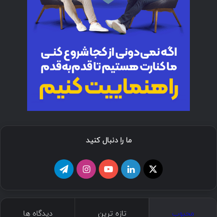
ما را دنبال کنید
ا
ل
ی
ا
ت
ی
ی
و
ی
ل
ک
ن
ت
ن
گ
محبوب
تازه ترین
دیدگاه ها