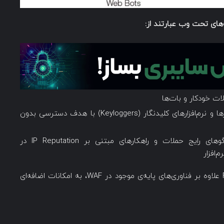
های تحت وب عبارتند از:
لات خودکار و بات‌ها
سرقت داده‌ها و اطلاعات هویتی توسط بدافزارها و نرم‌افزارهای کلیدنگار (Keyloggers) با هدف دسترسی بدون
عدم کارایی راهکارهایی مانند مقایسه با الگوهای رایج حملات و راهکارهای مبتنی بر IP Reputation در
‌افزار
برای روبه‌رویی با این چالش‌ها، WAF پیشرفته‌ی F5 علاوه بر فناوری‌های پایه‌ی موجود در WAF، به امکانات اضافه‌ای