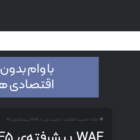
صفحه اصلی
هک و تست نفوذ
دان
خانه
/
امنیت اطلاعات
/
امنیت وب
/
WAF پیشرفته‌ی F5
WAF پیشرفته‌ی F5