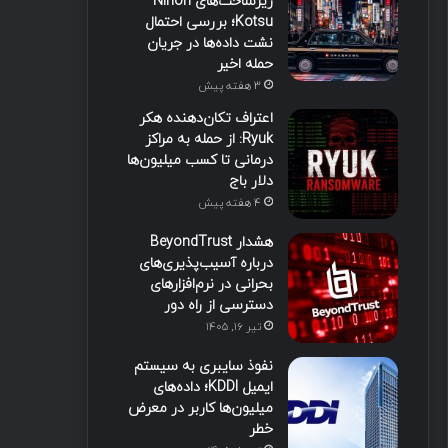
زیرساخت‌های Nihon
Kotsu؛ بررسی احتمال
نشت داده‌ها در جریان
حمله اخیر
3 هفته پیش
اعتراف تکان‌دهنده هکر
Ryuk: از حمله به مراکز
درمانی تا کسب میلیون‌ها
دلار باج
4 هفته پیش
هشدار BeyondTrust
درباره آسیب‌پذیری‌های
بحرانی در نرم‌افزارهای
دسترسی از راه دور
تیر ۱۶, ۱۴۰۵
نفوذ سایبری به سیستم
ایمیل KDDI؛ داده‌های
میلیون‌ها کاربر در معرض
خطر