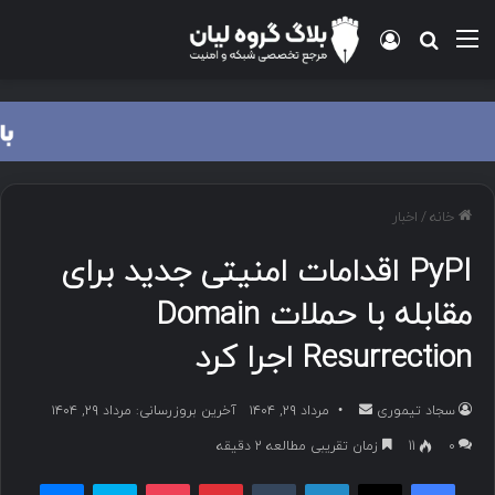
منو
ورود
جستجو برای
خانه
/
اخبار
PyPI اقدامات امنیتی جدید برای
مقابله با حملات Domain
Resurrection اجرا کرد
سجاد تیموری
ا
مرداد ۲۹, ۱۴۰۴
آخرین بروزرسانی: مرداد ۲۹, ۱۴۰۴
ر
۰
11
زمان تقریبی مطالعه 2 دقیقه
س
فیسبوک
ایکس
لینکداین
تامبلر
پینتریست
پاکت
اسکایپ
مسنجر
ا