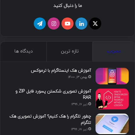
ما را دنبال کنید
ا
ل
ی
ا
ت
ی
ی
و
ی
ل
ک
ن
ت
ن
گ
محبوب
تازه ترین
دیدگاه ها
س
ک
ی
س
ر
د
و
ت
ا
آموزش هک اینستاگرام با ترموکس
بهمن ۱۳, ۱۴۰۰
ا
ب
ا
م
آموزش تصویری شکستن پسورد فایل ZIP و
ی
گ
RAR
تیر ۱۶, ۱۳۹۹
ن
ر
چطور تلگرام را هک کنیم؟ آموزش تصویری هک
ا
تلگرام
تیر ۱۸, ۱۳۹۹
م