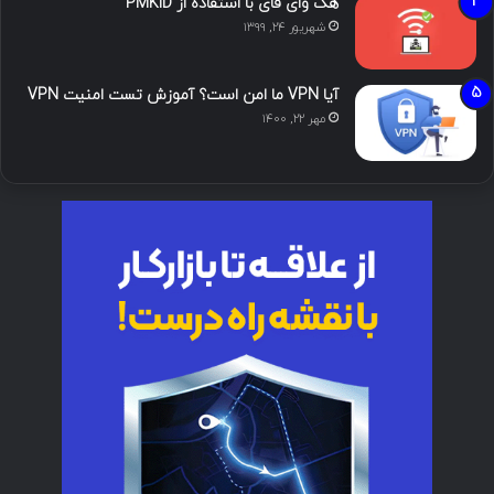
هک وای فای با استفاده از PMKID
شهریور ۲۴, ۱۳۹۹
آیا VPN ما امن است؟ آموزش تست امنیت VPN
مهر ۲۲, ۱۴۰۰