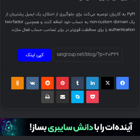
PyPI به کاربران توصیه می‌کند برای جلوگیری از اختلال، یک ایمیل پشتیبان از
یک non-custom domain به حساب خود اضافه کنند و همچنین two-factor
authentication را برای محافظت قوی‌تر در برابر تصاحب حساب فعال سازند.
کپی لینک
فیسبوک
ایکس
لینکداین
تامبلر
پینتریست
Reddit
VKontakte
Odnoklassniki
پاکت
اسکایپ
اشتراک گذاری با ایمیل
چاپ