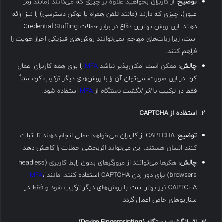
توضیح
:
از کاربران بخواهید علاوه بر چیزی که می‌دانند (مانند رمز
عبور)، چیزی که دارند (مانند تلفن همراه یا توکن دسترسی) را نیز ارائه
دهند. این روش بهترین دفاع در برابر حملات Credential Stuffing
است، زیرا ربات‌های مهاجم نمی‌توانند روش‌های فیزیکی احراز هویت را
فراهم کنند.
چالش
:
ممکن است امکان‌پذیر نباشد
MFA
را برای همه کاربران اعمال
کرد. در این صورت، می‌توان آن را با روش‌های دیگر ترکیب کرد، مثلاً
فقط در ترکیب با
اثر انگشت دستگاه
از
MFA
استفاده شود.
استفاده از
CAPTCHA
توضیح
:
CAPTCHA از کاربران می‌خواهد عملی انجام دهند تا اثبات
کنند انسان هستند. این می‌تواند اثربخشی حملات را کاهش دهد.
چالش
:
هکرها می‌توانند از مرورگرهای بدون رابط کاربری (headless
browsers) برای دور زدن CAPTCHA استفاده کنند. مانند
،
MFA
CAPTCHA نیز بهتر است با روش‌های دیگر ترکیب شود و فقط در
سناریوهای خاص اعمال گردد.