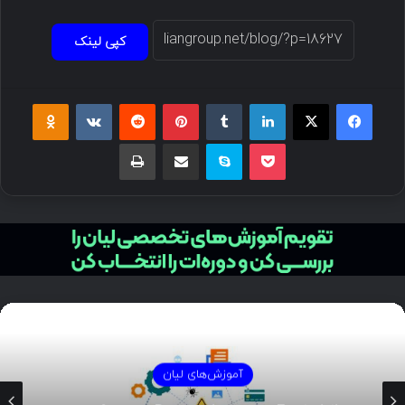
کپی لینک
فیسبوک
ایکس
لینکداین
تامبلر
پینتریست
Reddit
VKontakte
Odnoklassniki
پاکت
اسکایپ
اشتراک گذاری با ایمیل
چاپ
آموزش‌های لیان