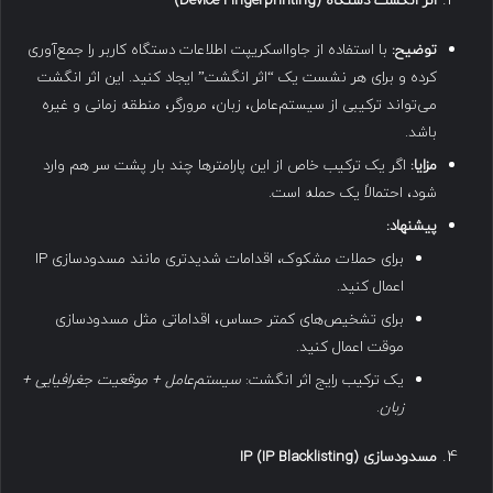
اثر انگشت دستگاه
(Device Fingerprinting)
توضیح
:
با استفاده از جاوااسکریپت اطلاعات دستگاه کاربر را جمع‌آوری
کرده و برای هر نشست یک “اثر انگشت” ایجاد کنید. این اثر انگشت
می‌تواند ترکیبی از سیستم‌عامل، زبان، مرورگر، منطقه زمانی و غیره
باشد.
مزایا
:
اگر یک ترکیب خاص از این پارامترها چند بار پشت سر هم وارد
شود، احتمالاً یک حمله است.
پیشنهاد
:
برای حملات مشکوک، اقدامات شدیدتری مانند مسدودسازی IP
اعمال کنید.
برای تشخیص‌های کمتر حساس، اقداماتی مثل مسدودسازی
موقت اعمال کنید.
یک ترکیب رایج اثر انگشت:
سیستم‌عامل + موقعیت جغرافیایی +
زبان
.
مسدودسازی
IP (IP Blacklisting)