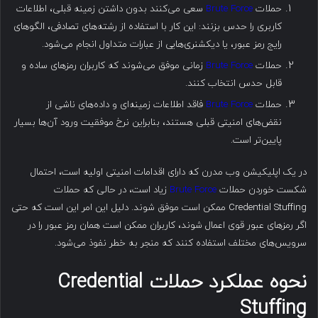
حملات
Brute Force
سعی می‌کنند بدون داشتن زمینه قبلی، اطلاعات
کاربری را حدس بزنند: این کار با استفاده از رشته‌های تصادفی، الگوهای
رایج رمز عبور، یا دیکشنری‌هایی از عبارات متداول انجام می‌شود.
حملات
Brute Force
زمانی موفق می‌شوند که کاربران رمزهای ساده و
قابل حدس انتخاب کنند.
حملات
Brute Force
فاقد اطلاعات زمینه‌ای و داده‌های ناشی از
نقض‌های امنیتی قبلی هستند، بنابراین نرخ موفقیت ورود آن‌ها بسیار
پایین‌تر است.
در یک اپلیکیشن وب مدرن که دارای اقدامات امنیتی اولیه است، احتمال
شکست خوردن حملات
Brute Force
زیاد است، در حالی که حملات
Credential Stuffing ممکن است موفق شوند. دلیل این امر این است که حتی
اگر رمزهای عبور قوی اعمال شوند، کاربران ممکن است همان رمز عبور را در
سرویس‌های مختلف استفاده کنند که منجر به خطر نفوذ می‌شود.
نحوه عملکرد حملات
Credential
Stuffing