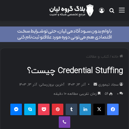
منو
ورود
جستجو برای
خانه
/
کتاب و مقالات
Credential Stuffing چیست؟
سجاد تیموری
ا
آذر ۱۳, ۱۴۰۳
آخرین بروزرسانی: آذر ۱۳, ۱۴۰۳
ر
۰
59
زمان تقریبی مطالعه 10 دقیقه
س
فیسبوک
ایکس
لینکداین
تامبلر
پینتریست
پاکت
اسکایپ
مسنجر
ا
ل
وایبر
ب
ه