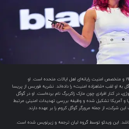
پریسا تبریز (به انگلیسی: Parisa Tabriz) متولد ۱۹۸۳ و متخصص امنیت رایانه‌ای اهل ایالات متحده است. او
 به او لقب «شاهزاده امنیت» را داده‌اند. نشریه فوربس از پریسا
ر در زمینه تکنولوژی، در کنار افرادی چون مارک زاکربرگ نام برده‌است. او در گوگل
 عهده دارد که از ۳۰۰ هکر در اروپا و آمریکا تشکیل شده و وظیفه بررسی تهدیدات امنیتی مرتبط
ن شرکت، از جمله مرورگر گوگل کروم را بر عهده دارند.