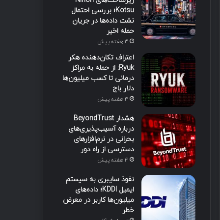
زیرساخت‌های Nihon
Kotsu؛ بررسی احتمال
نشت داده‌ها در جریان
حمله اخیر
3 هفته پیش
اعتراف تکان‌دهنده هکر
Ryuk: از حمله به مراکز
درمانی تا کسب میلیون‌ها
دلار باج
3 هفته پیش
هشدار BeyondTrust
درباره آسیب‌پذیری‌های
بحرانی در نرم‌افزارهای
دسترسی از راه دور
4 هفته پیش
نفوذ سایبری به سیستم
ایمیل KDDI؛ داده‌های
میلیون‌ها کاربر در معرض
خطر