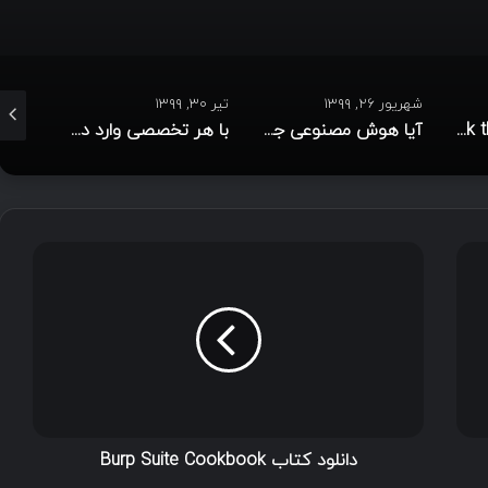
شهریور ۲۶, ۱۳۹۹
تیر ۳۰, ۱۳۹۹
تیر ۷, ۱۳۹۹
حل چالش Hack the Box [مجموعه ویدئو]
آیا هوش مصنوعی جایگزین انسان خواهد شد؟
با هر تخصصی وارد دنیای امنیت سایبری شوید!
دانلود کتاب Burp Suite Cookbook