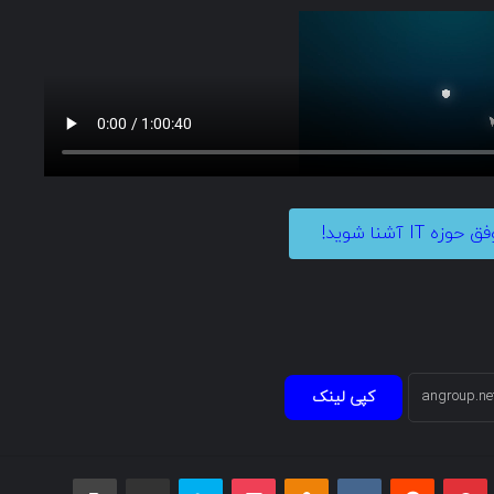
ه IT آشنا شوید!
کپی لینک