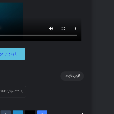
با بانوان موفق حوز
ویدئوها