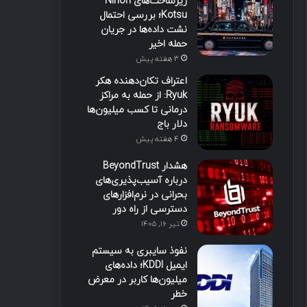
زیرساخت‌های Nihon
Kotsu؛ بررسی احتمال
نشت داده‌ها در جریان
حمله اخیر
3 هفته پیش
اعتراف تکان‌دهنده هکر
Ryuk: از حمله به مراکز
درمانی تا کسب میلیون‌ها
دلار باج
4 هفته پیش
هشدار BeyondTrust
درباره آسیب‌پذیری‌های
بحرانی در نرم‌افزارهای
دسترسی از راه دور
تیر ۱۶, ۱۴۰۵
نفوذ سایبری به سیستم
ایمیل KDDI؛ داده‌های
میلیون‌ها کاربر در معرض
خطر