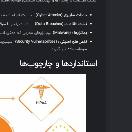
امنیت اطلاعات با چالش‌ها و تهدیدات متعددی مواجه است، ا
حملات سایبری
(Cyber Attacks)
: حملات انجام شده توس
نشت اطلاعات
(Data Breaches)
: از دست رفتن یا سر
بدافزارها
: (Malware)
نرم‌افزارهای مخربی که ممکن است
نقص‌های امنیتی
: (Security Vulnerabilities)
آسیب‌پذیر
سوءاستفاده قرار گیرند.
استانداردها و چارچوب‌ها