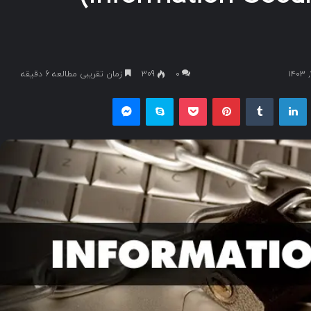
۰
309
زمان تقریبی مطالعه 6 دقیقه
یکس
لینکداین
تامبلر
پینتریست
پاکت
اسکایپ
مسنجر