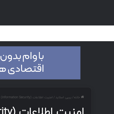
صفحه اصلی
هک و تست نفوذ
دان
خانه
/
یییی اسلاید
/
امنیت اطلاعات (Information Security) چیست ؟