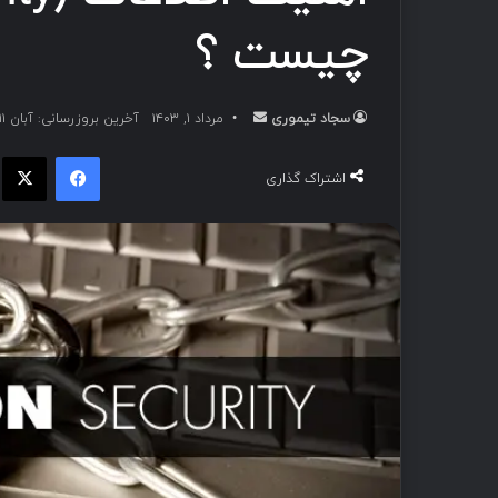
چیست ؟
سجاد تیموری
ا
مرداد ۱, ۱۴۰۳
آخرین بروزرسانی: آبان ۱۱, ۱۴۰۳
ر
فیسبوک
ا
س
اشتراک گذاری
ا
ل
ب
ه
ا
ی
م
ی
ل