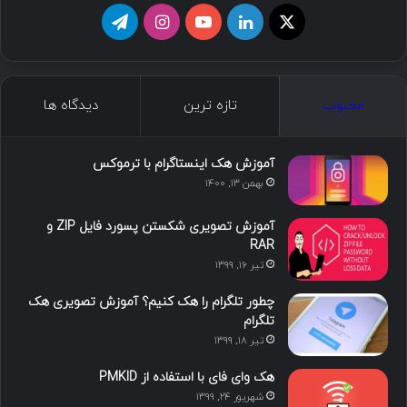
ا
ل
ی
ا
ت
ی
ی
و
ی
ل
ک
ن
ت
ن
گ
محبوب
تازه ترین
دیدگاه ها
س
ک
ی
س
ر
د
و
ت
ا
آموزش هک اینستاگرام با ترموکس
بهمن ۱۳, ۱۴۰۰
ا
ب
ا
م
آموزش تصویری شکستن پسورد فایل ZIP و
ی
گ
RAR
تیر ۱۶, ۱۳۹۹
ن
ر
چطور تلگرام را هک کنیم؟ آموزش تصویری هک
ا
تلگرام
تیر ۱۸, ۱۳۹۹
م
هک وای فای با استفاده از PMKID
شهریور ۲۴, ۱۳۹۹