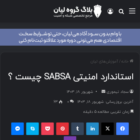
منو
ورود
جستجو برای
خانه
/
آموزش‌های لیان
استاندارد امنیتی SABSA چیست ؟
سجاد تیموری
ا
شهریور ۱۸, ۱۴۰۳
ر
آخرین بروزرسانی: شهریور ۱۸, ۱۴۰۳
۰
63
س
زمان تقریبی مطالعه 5 دقیقه
ا
ل
فیسبوک
ایکس
لینکداین
تامبلر
پینتریست
پاکت
اسکایپ
مسنجر
ب
وایبر
ه