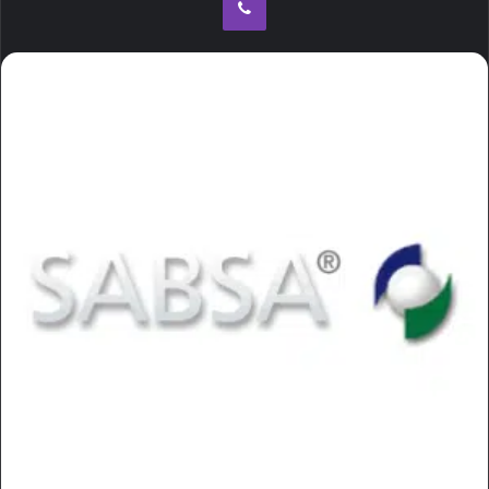
ا
ی
م
ی
ل