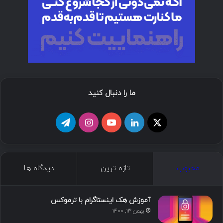
ما را دنبال کنید
ا
ل
ی
ا
ت
ی
ی
و
ی
ل
ک
ن
ت
ن
گ
محبوب
تازه ترین
دیدگاه ها
س
ک
ی
س
ر
د
و
ت
ا
آموزش هک اینستاگرام با ترموکس
بهمن ۱۳, ۱۴۰۰
ا
ب
ا
م