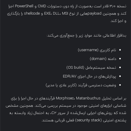
نسخه ۳٫۰ قادر است به‌صورت از راه دور، دستورات CMD و PowerShell اجرا
کند و همچنین payloadهایی از نوع EXE، DLL، MSI و shellcode را بارگذاری
و اجرا کند.
بدافزار اطلاعاتی مانند موارد زیر را جمع‌آوری می‌کند:
نام کاربری (username)
دامنه (domain)
نسخه سیستم‌عامل (OS build)
پردازش‌های در حال اجرای EDR/AV
وضعیت دسترسی فرآیند (کاربر عادی یا مدیر)
بر اساس تحلیل Morphisec، Matanbuchus فرآیندهای در حال اجرا را برای
شناسایی ابزارهای امنیتی موجود در سیستم بررسی می‌کند. همچنین مشخص
شده که روش‌های اجرایی ارسال‌شده از سرور C2، به احتمال زیاد وابسته به
پشته‌ی امنیتی (security stack) فعلی قربانی هستند.