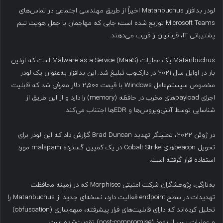
لودر بدافزار Matanbuchus اخیراً از طریق مهندسی اجتماعی در تماس‌های
Microsoft Teams توزیع شده است؛ جایی که مهاجمان با جعل هویت تیم
پشتیبانی IT، قربانیان را فریب می‌دهند.
Matanbuchus یک عملیات Malware-as-a-Service (MaaS) است که اولین
بار در اوایل سال ۲۰۲۱ در دارک‌وب تبلیغ شد. این بدافزار به‌عنوان یک لودر
مخصوص سیستم‌عامل Windows با قیمت ۲٬۵۰۰ دلار معرفی شد که قابلیت
اجرای payloadهای مخرب در حافظه (memory) را دارد و از این طریق از
شناسایی توسط آنتی‌ویروس‌ها و EDRها اجتناب می‌کند.
در ژوئن ۲۰۲۲، تحلیلگر تهدید Brad Duncan گزارش داد که این لودر برای
تحویل beaconهای Cobalt Strike در یک کمپین گسترده malspam مورد
استفاده قرار گرفته است.
به‌تازگی، پژوهشگران شرکت امنیتی Morphisec که در زمینه محافظت
تهدیدات در سطح endpoint فعالیت دارد، نسخه‌ای جدید از Matanbuchus را
تحلیل کرده‌اند که دارای قابلیت‌های فرار پیشرفته، مبهم‌سازی (obfuscation)
و عملیات پس از نفوذ (post-compromise) تقویت‌شده است.