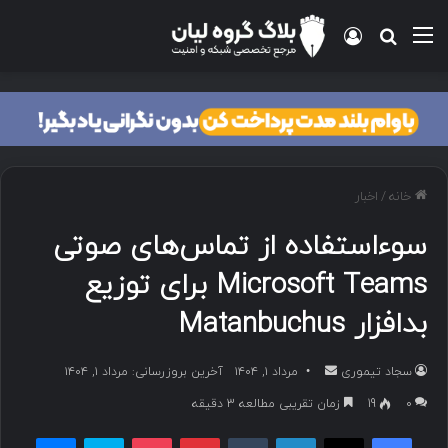
منو
ورود
جستجو برای
خانه
/
اخبار
سوءاستفاده از تماس‌های صوتی
Microsoft Teams برای توزیع
بدافزار Matanbuchus
سجاد تیموری
ا
مرداد ۱, ۱۴۰۴
آخرین بروزرسانی: مرداد ۱, ۱۴۰۴
ر
۰
19
زمان تقریبی مطالعه 3 دقیقه
س
فیسبوک
ایکس
لینکداین
تامبلر
پینتریست
پاکت
اسکایپ
مسنجر
ا