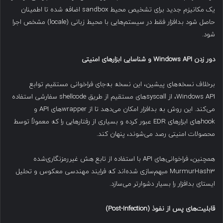
یک مکانیزم جدید برای تشخیص محیط sandbox اضافه شده تا اطمینان
حاصل شود بدافزار فقط در سیستم‌هایی با محیط زبانی (locale) مشخص اجرا
شود.
دور زدن
Windows API
و شناسایی ابزارهای امنیتی
برخلاف نسخه‌های پیشین، این نسخه به‌جای فراخوانی مستقیم توابع
Windows API، از syscallهای مستقیم از طریق shellcode سفارشی استفاده
می‌کند. این روش به بدافزار امکان می‌دهد تا از wrapperهای API و
hookهای ابزارهای EDR عبور کرده و بسیاری از رفتارهایی را که معمولاً توسط
محصولات امنیتی رصد می‌شوند، پنهان کند.
همچنین، فراخوانی‌های API با استفاده از تابع هش غیررمزنگاری‌شده
MurmurHash3 مبهم‌سازی شده‌اند که فرایند مهندسی معکوس و تحلیل
ایستای بدافزار را بسیار دشوارتر می‌سازد.
قابلیت‌های پس از نفوذ
(Post-Infection)