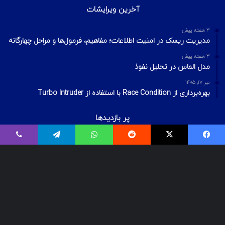
آخرین ویرایشات
3 هفته پیش
مدیریت ریسک در امنیت اطلاعات؛ مفاهیم، فرمول‌ها و مراحل چهارگانه
3 هفته پیش
مدل الماس در تحلیل نفوذ
تیر ۱۷, ۱۴۰۵
بهره‌برداری از Race Condition با استفاده از Turbo Intruder
پر بازدیدها
اردیبهشت ۲۰, ۱۴۰۰
فیسبوک
ایکس
Reddit
واتس آپ
تلگرام
وایبر
بیت‌لاکر چیست؟ شکستن قفل درایو Bitlocker
اسفند ۲۹, ۱۴۰۱
معرفی ۱۸ ابزار OSINT برای تست‌نفوذ
تیر ۱۶, ۱۳۹۹
VPS رایگان – دریافت سرور مجازی رایگان