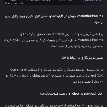
Matanbuchus 3.0
؛ جهش در قابلیت‌های مخفی‌کاری، فرار و بهره‌برداری پس
از نفوذ
بر اساس گزارش شرکت امنیتی Morphisec، نسخه‌ی جدید بدافزار
Matanbuchus 3.0 شامل تغییرات و بهبودهای قابل توجهی در عملکرد، فرار از
شناسایی و سازوکارهای پس از نفوذ است.
تغییر در رمزنگاری و ارتباط با
C2
در این نسخه، توسعه‌دهندگان الگوریتم رمزنگاری ارتباطات Command-
and-Control (C2) و مبهم‌سازی رشته‌ها (string obfuscation) را از RC4 به
Salsa20 تغییر داده‌اند.
اجرای
payload
در حافظه و بررسی ضد
-sandbox
در Matanbuchus 3.0، payloadها به‌صورت کامل در حافظه اجرا می‌شوند و