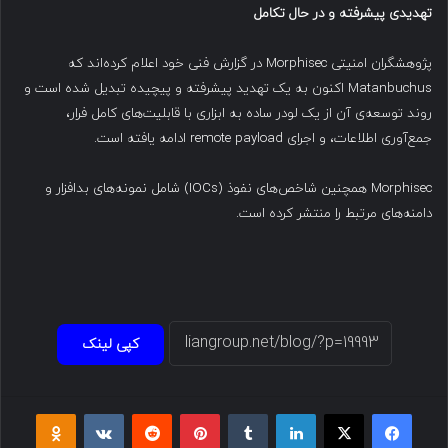
تهدیدی پیشرفته و در حال تکامل
پژوهشگران امنیتی Morphisec در گزارش فنی خود اعلام کرده‌اند که
Matanbuchus اکنون به یک تهدید پیشرفته و پیچیده تبدیل شده است و
روند توسعه‌ی آن از یک لودر ساده به ابزاری با قابلیت‌های کامل فرار،
جمع‌آوری اطلاعات، و اجرای remote payload ادامه یافته است.
Morphisec همچنین شاخص‌های نفوذ (IOCs) شامل نمونه‌های بدافزار و
دامنه‌های مرتبط را منتشر کرده است.
کپی لینک
فیسبوک
ایکس
لینکداین
تامبلر
پینتریست
Reddit
VKontakte
Odnoklassniki