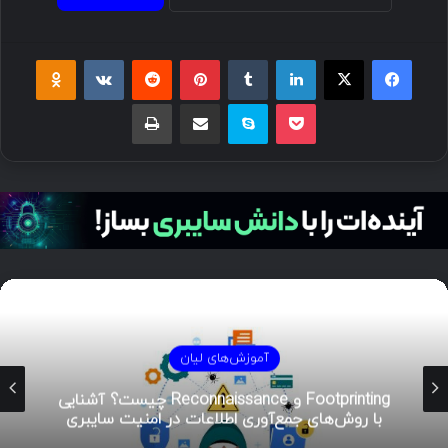
فیسبوک
ایکس
لینکداین
تامبلر
پینتریست
Reddit
VKontakte
Odnoklassniki
پاکت
اسکایپ
اشتراک گذاری با ایمیل
چاپ
آموزش‌های لیان
هوش تهدیدات سایبری (CTI)؛ راهنمای جامع از
تحلیل تا مدیریت رخداد