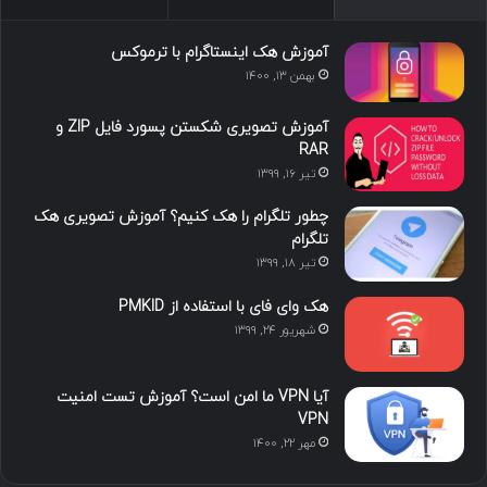
س
ک
ی
س
ر
د
و
ت
ا
آموزش هک اینستاگرام با ترموکس
بهمن ۱۳, ۱۴۰۰
ا
ب
ا
م
آموزش تصویری شکستن پسورد فایل ZIP و
ی
گ
RAR
تیر ۱۶, ۱۳۹۹
ن
ر
چطور تلگرام را هک کنیم؟ آموزش تصویری هک
ا
تلگرام
تیر ۱۸, ۱۳۹۹
م
هک وای فای با استفاده از PMKID
شهریور ۲۴, ۱۳۹۹
آیا VPN ما امن است؟ آموزش تست امنیت
VPN
مهر ۲۲, ۱۴۰۰