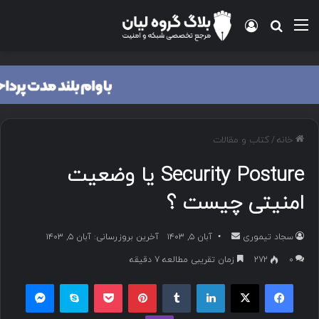
منو
ورود
جستجو برای
خانه
/
کتاب و مقالات
Security Posture یا وضعیت
امنیتی چیست ؟
سجاد تیموری
ا
آبان ۵, ۱۴۰۳
آخرین بروزرسانی: آبان ۵, ۱۴۰۳
ر
۰
272
زمان تقریبی مطالعه 7 دقیقه
س
فیسبوک
ایکس
لینکداین
تامبلر
پینتریست
پاکت
اسکایپ
مسنجر
ا
ل
وایبر