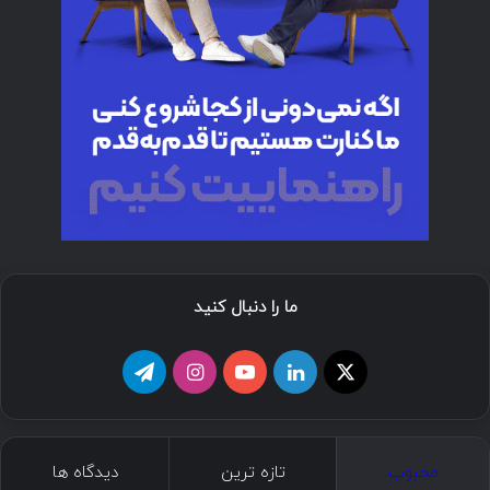
ما را دنبال کنید
ا
ل
ی
ا
ت
ی
ی
و
ی
ل
ک
ن
ت
ن
گ
محبوب
تازه ترین
دیدگاه ها