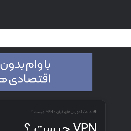
صفحه اصلی
هک و تست نفوذ
دان
خانه
/
آموزش‌های لیان
/
VPN چیست ؟
VPN چیست ؟