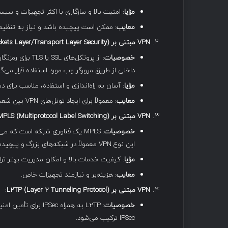
مزایا
: امنیت بالا و سازگاری با اکثر تجهیزات و سیست
معایب
: ممکن است پیچیده باشد و نیاز به تنظیم
VPN
مبتنی بر
SSL/TLS (Secure Sockets Layer/Transport Layer Security)
خصوصیات
: از پروتکل‌های
داخلی از طریق مرورگر وب مورد استفاده قرار می‌گی
مزایا
: آسان به راه‌اندازی و استفاده، مناسب برای
معایب
: معمولاً برای ایجاد تونل‌های VPN بین شعبه‌های مختلف مناسب نیست.
VPN
مبتنی بر
MPLS (Multiprotocol Label Switching)
خصوصیات
این نوع VPN معمولاً در شبکه‌های بزرگ و پیچیده سازمانی استفاده می‌شود.
مزایا
: کیفیت خدمات بالا و امکان مدیریت بهتر تر
معایب
: هزینه‌بر و نیازمند تجهیزات خاص.
VPN
مبتنی بر
L2TP (Layer 2 Tunneling Protocol)
:
خصوصیات
IPSec ترکیب می‌شود.