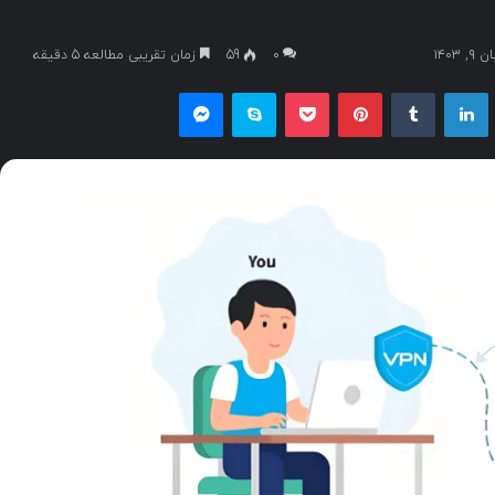
۱۴۰۳
۰
59
زمان تقریبی مطالعه 5 دقیقه
یکس
لینکداین
تامبلر
پینتریست
پاکت
اسکایپ
مسنجر