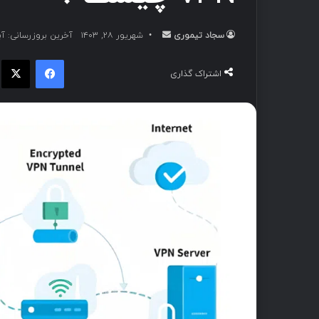
سجاد تیموری
ا
شهریور ۲۸, ۱۴۰۳
آخرین بروزرسانی: آبان ۹, 
ر
فیسبوک
ا
س
اشتراک گذاری
ا
ل
ب
ه
ا
ی
م
ی
ل