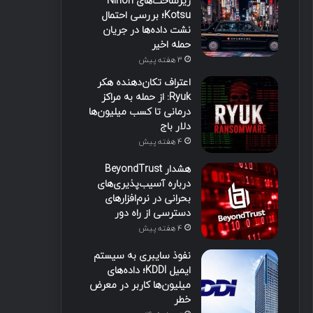
زیرساخت‌های Nihon
Kotsu؛ بررسی احتمال
نشت داده‌ها در جریان
حمله اخیر
3 هفته پیش
اعتراف تکان‌دهنده هکر
Ryuk: از حمله به مراکز
درمانی تا کسب میلیون‌ها
دلار باج
4 هفته پیش
هشدار BeyondTrust
درباره آسیب‌پذیری‌های
بحرانی در نرم‌افزارهای
دسترسی از راه دور
4 هفته پیش
نفوذ سایبری به سیستم
ایمیل KDDI؛ داده‌های
میلیون‌ها کاربر در معرض
خطر