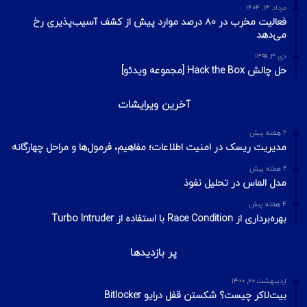
آخرین تایپیک ها
1 هفته پیش
تکنیک‌های شناسایی میزبان در شبکه با ابزار Nmap
2 هفته پیش
اسکن شبکه چیست؟ معرفی انواع اسکن و فلگ‌های TCP
2 هفته پیش
Footprinting و Reconnaissance چیست؟ آشنایی با روش‌های
جمع‌آوری اطلاعات در امنیت سایبری
محبوبترین ها
شهریور ۲۲, ۱۴۰۴
رفع باگ Command Execution با سطح شدت بحرانی در NetWeaver
توسط SAP
مرداد ۱۳, ۱۴۰۴
فعالیت مخرب در ۸۰ درصد موارد پیش از کشف آسیب‌پذیری‌ رخ
می‌دهد