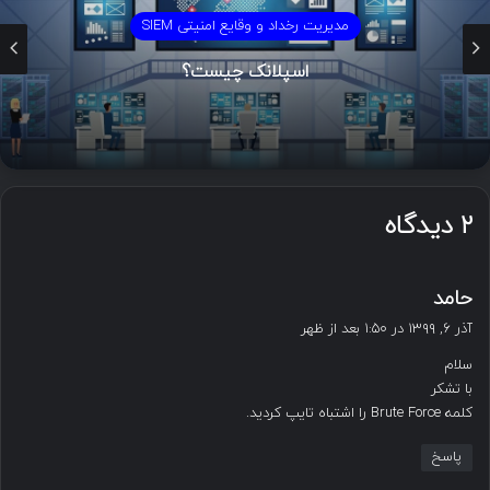
تست نفوذ و امنیت
۱۰ ابزار برتر SIEM | به همراه ویدیو آموزشی
۲ دیدگاه
گ
حامد
ف
آذر ۶, ۱۳۹۹ در ۱:۵۰ بعد از ظهر
ت
سلام
:
با تشکر
کلمه Brute Force را اشتباه تایپ کردید.
پاسخ