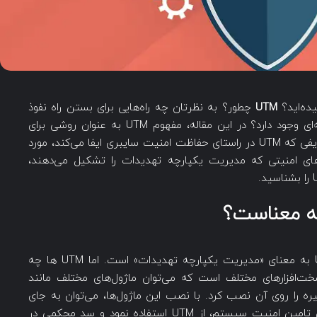
ده‌اید؟
UTM
چطور؟ به نظرتان چه راه‌هایی برای بستن راه نفوذ
ویروس‌ها و تهدیدات امنیتی به سیستم‌های رایانه‌ای‌ وجود دارد؟ در این مقاله، مفهوم UTM به عنوان روشی برای
جلوگیری از حمله‌های سایبری تشریح می‌شود و وظایفی که UTM در راستای حفاظت امنیت سایبری ایفا می‌کند، مورد
های امنیتی که مدیریت یکپارچه تهدیدات را تشکیل می‌دهند،
UTM مخفف عبارت Unified Threat Management به معنای «مدیریت یکپارچه تهدیدات» است. اما UTM ها چه
 را روی آن نصب کرد. با نصب این ماژول‌ها، می‌توان به جای
استفاده از دستگاه‌ها یا سخت‌افزارهای مختلف برای تامین امنیت سیستم، از UTM استفاده نمود و سد محکمی در