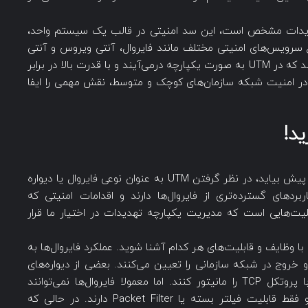
هدیدات مشخص است، این سد امنیتی در قالب یک سیستم واحد،
واع سرویس‌های امنیتی مختلف مانند فایروال، آنتی ویروس و آنتی
اسپم برخی از مهم‌ترین سرویس‌های حفاظتی هستند که در UTM به صورت یکپارچه درمی‌آیند و با قدرت بالا در برابر
ت امنیتی مختلف قد علم می‌کنند! UTM ها در امنیت شبکه سازمان‌های کوچک و متوسط، نقش مهمی را ایفا
یکی از اشتباهاتی که ممکن است در مورد UTM ها پیش بیاید، در نظر گرفتن UTM به عنوان نوعی فایروال یا دیواره
است. همان‌طور که متوجه شدید UTM کاربردهای گسترده‌تری از فایروال‌ها دارند و اقدامات امنیتی که
بلیت‌هایی است که مدیریت یکپارچه تهدیدات در اختیار ما قرار
وال‌ پی ببرید، باید با وظایف و قابلیت‌های هر کدام آشنا شوید. عملکرد فایروال‌ها به
خروج در شبکه سازمانی را تعیین می‌کنند. بعضی از دیوار‌ه‌های
آتش این قابلیت را نیز دارند که ترافیک مرتبط با پروتکل TCP را مانیتور کنند. اما معمولا فایروال‌ها نمی‌توانند
بسته‌ها یا Packet ها را جستجو و واکاوی کنند و فقط قابلیت فیلتر بسته یا Packet Filter دارند. در حالی که