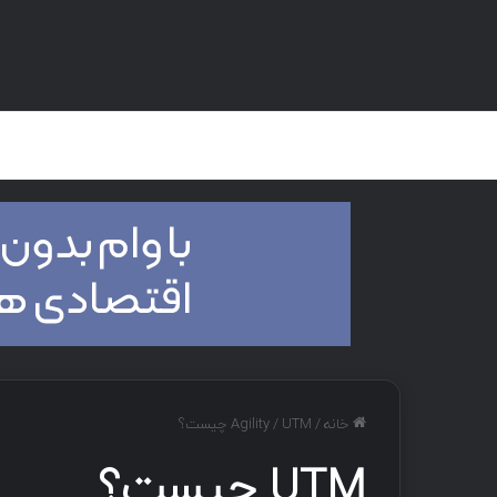
صفحه اصلی
هک و تست نفوذ
دان
خانه
/
UTM چیست؟
/
Agility
UTM چیست؟