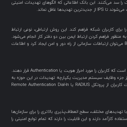
 را سد می‌کنند. ابن بانک اطلاعاتی که الگوهای تهدیدات امنیتی
هدیدها غافل نماند.
U می‌تواند ارتباطات امن Branch Office VPN را برای کاربران شبکه فراهم کند. این روش ارتباطی، نوعی ارتباط
منظور فراهم کردن ارتباط ایمن بین دو دفتر کار انجام می‌شود.
به کمک UTM و با بهره‌گیری از Branch Office VPN می‌توان ارتباطات سازمانی از راه دور و امن ایجاد کرد و اطلاعات
یکی دیگر از وظایفی که UTM ها بر عهده دارند، این است که کاربران را مورد احراز هویت یا Authentication قرار دهند.
ز جزء وظایف سیستم مدیریت یکپارچه تهدیدات در این حوزه به
حساب می‌آید. UTM برای انجام عملیات احراز هویت کاربران از پروتکل RADIUS یا Remote Authentication Dial-In
 با تهدیدهای مختلف، سطح انعطاف‌پذیری بالاتری را برای سازمان‌ها
ی‌شوند، استفاده کارآمد دارند و این قابلیت را دارند که تمام توابع امنیتی را