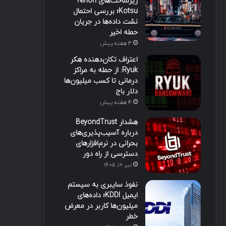
زیرساخت‌های Nihon
Kotsu؛ بررسی احتمال
نشت داده‌ها در جریان
حمله اخیر
3 هفته پیش
اعتراف تکان‌دهنده هکر
Ryuk: از حمله به مراکز
درمانی تا کسب میلیون‌ها
دلار باج
4 هفته پیش
هشدار BeyondTrust
درباره آسیب‌پذیری‌های
بحرانی در نرم‌افزارهای
دسترسی از راه دور
تیر ۱۶, ۱۴۰۵
نفوذ سایبری به سیستم
ایمیل KDDI؛ داده‌های
میلیون‌ها کاربر در معرض
خطر