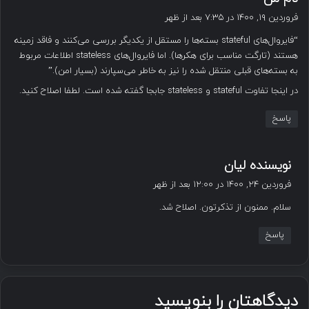
ف
فروردین ۱۹, ۱۴۰۰ در ۷:۳۵ بعد از ظهر
ت
“فایروال‌های stateful بسته‌ها را مستقل از یکدیگر بررسی می‌کنند و فاقد زمینه
:
هستند (تارگت مناسب برای هکرها). اما فایروال‌های stateless اطلاعات مربوط
به بسته‌های قبلی منتقل شده را نیز به خاطر می‌سپارند (بسیار امن).”
در اینجا تفاوت stateful و stateless جابجا گفته شده است. لطفا اصلاح کنید.
پاسخ
گ
نویسنده لیان
ف
فروردین ۲۴, ۱۴۰۰ در ۱۲:۰۰ بعد از ظهر
ت
سلام. ممنون از تذکرتون. اصلاح شد.
:
پاسخ
دیدگاهتان را بنویسید