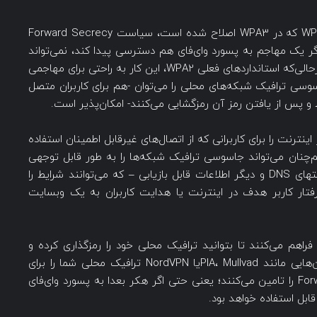
یکی از نقص‌های اساسی استانداردهای رمزگذاری WPA2 که در WPA3 اصلاح شده است، سیاست Forward Secrecy
طبق استانداردهای جدید WPA3 حتی اگر یک مهاجم به پسورد وای‌فای هم دسترسی پیدا کند، نمی‌تواند
بر روی ترافیک ضبط‌شده‌ی وای‌فای جاسوسی کند، درحالی‌که استانداردهای فعلی WPA2، این کار به راحتی برای مهاجمی
سوسی ترافیک شبکه‌های محلی را می‌توان -هم برای کاربران متصل
و پس از یافتن رمز آن رمزگشایی می‌کنند- امکان‌پذیر است.
یم خصوصی در اینترنت را برای کاربرانی که از اتصال‌های غیرقابل اطمینان استفاده
ند بسیار بهبود داده است، استفاده از VPN هم‌چنان می‌تواند جاسوسی ترافیک شبکه‌ها را به طور قابل توجهی
کاهش دهد. سرویس‌های VPN با رمزگذاری درخواستهای DNS و دیگر اطلاعات قابل بازیابی – که می‌توانند شرایط را
تار کاربر هدف در اینترنت یا هدایت کاربران به یک وبسایت
ی محافظ فراهم می‌کنند تا بتوانید ترافیک محلی خود را رمزگذاری کرده و
دیگر طعمه‌ی آسانی برای هکرها نباشید. فیلترشکن‌هایی مانند PIA، Mullvadیا NordVPN ترافیک محلی شما را برای
هکرها غیرقابل رمزگشایی می‌کنند و Forward Secrecy را تامین می‌کنند؛ یعنی حتی اگر هکر بعدا به پسورد وای‌فای
ابل استفاده خواهد بود.