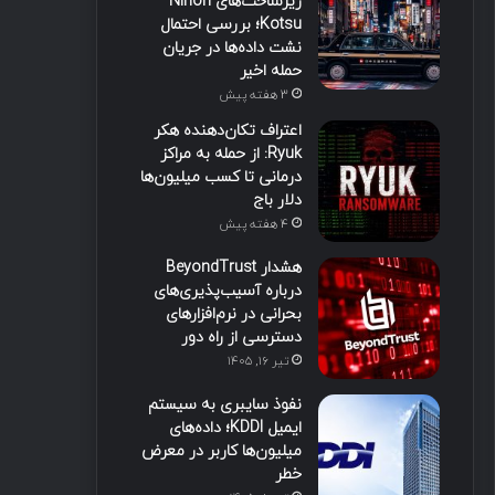
زیرساخت‌های Nihon
Kotsu؛ بررسی احتمال
نشت داده‌ها در جریان
حمله اخیر
3 هفته پیش
اعتراف تکان‌دهنده هکر
Ryuk: از حمله به مراکز
درمانی تا کسب میلیون‌ها
دلار باج
4 هفته پیش
هشدار BeyondTrust
درباره آسیب‌پذیری‌های
بحرانی در نرم‌افزارهای
دسترسی از راه دور
تیر ۱۶, ۱۴۰۵
نفوذ سایبری به سیستم
ایمیل KDDI؛ داده‌های
میلیون‌ها کاربر در معرض
خطر