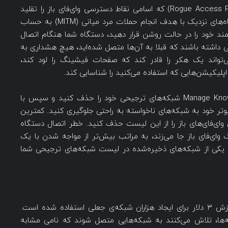
برای یک هکر، ایجاد نقاط دسترسی سرکش (Rogue Access Points) که اسامی نقاط دسترسی وای‌فای باز را تقلید
می‌کنند، یکی از آسان‌ترین شیوه‌های ردیابی دستگاه‌های نزدیک با هدف انجام حملات مرد میانی (MITM) به حساب
ند خود را در حالت روشن قرار دهید، دستگاه شما هنگام اتصال
ی داشته باشند که قبلا به آن‌ها متصل شده‌اید، هیچ هشداری به
ی‌تواند یک هکر را قادر کند که صفحات فیشینگ را لود کند،
و اپلیکیشن‌هایی که استفاده می‌کنید را شناسایی کند.
در ویندوز، شما می‌توانید از قسمت Manage Known Networks شبکه‌های ترجیحی خود را حذف کنید و سپس با
از اتصال خودکار کامپیوتر خود به شبکه‌های ناخواسته به راحتی جلوگیری کنید. کمترین
وای‌فای‌های باز را از این لیست حذف کنید. خطر اتصال دستگاه
ی‌فای باز جا می‌زند، به مراتب بیش‌تر از مواجه شدن با یک
 یکی از شبکه‌های ذخیره‌شده در لیست شبکه‌های ترجیحی شما
در حمله‌ی بالا، از یک میکروکنترلر ESP8266 به ارزش ۳ دلار برای ایجاد هزاران شبکه‌‌ی جعلی استفاده شده است.
‌ها، تلاش می‌کنند به شبکه‌هایی متصل شوند که نامی مشابه