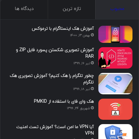
ک
ن
ت
ن
گ
محبوب
تازه ترین
دیدگاه ها
س
ک
ی
س
ر
د
و
ت
ا
آموزش هک اینستاگرام با ترموکس
بهمن ۱۳, ۱۴۰۰
ا
ب
ا
م
آموزش تصویری شکستن پسورد فایل ZIP و
ی
گ
RAR
تیر ۱۶, ۱۳۹۹
ن
ر
چطور تلگرام را هک کنیم؟ آموزش تصویری هک
ا
تلگرام
تیر ۱۸, ۱۳۹۹
م
هک وای فای با استفاده از PMKID
شهریور ۲۴, ۱۳۹۹
آیا VPN ما امن است؟ آموزش تست امنیت
VPN