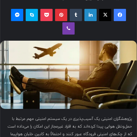
س
فیسبوک
ایکس
لینکداین
تامبلر
پینتریست
پاکت
اسکایپ
مسنجر
ا
ل
وایبر
ب
ه
ا
ی
م
ی
ل
پژوهشگران امنیتی یک آسیب‌پذیری در یک سیستم امنیتی مهم مرتبط با
حمل‌ونقل هوایی پیدا کرده‌اند که به افراد غیرمجاز این امکان را می‌داده است
که از چک‌های امنیتی فرودگاه عبور کنند و احتمالاً به کابین خلبان هواپیما