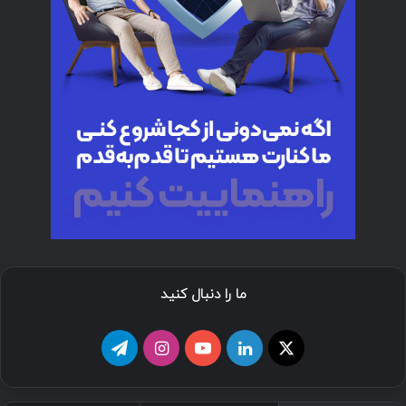
ما را دنبال کنید
ا
ل
ی
ا
ت
ی
ی
و
ی
ل