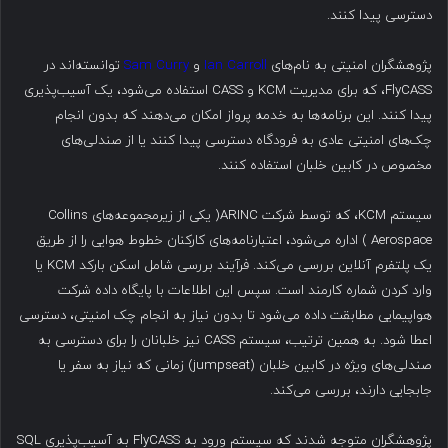
دسترسی پیدا کنند.
پژوهشگران امنیتی به نام‌های
Ian Carroll
و
Sam Curry
توانسته‌اند در
FlyCASS، که برای مدیریت KCM و CASS استفاده می‌شود، یک آسیب‌پذیری
پیدا کنند. این برنامه‌ها به خدمه پرواز امکان می‌دهند که بدون انجام
چک‌های امنیتی عادی به فرودگاه دسترسی پیدا کنند یا از صندلی‌های
مخصوص در کابین خلبان استفاده کنند.
سیستم KCM، که توسط شرکت ARINC( یکی از زیرمجموعه‌های Collins
Aerospace ) اداره می‌شود، اعتبارنامه‌های کارکنان خطوط هوایی را از طریق
یک پلتفرم آنلاین بررسی می‌کند. فرآیند بررسی شامل اسکن بارکد KCM یا
وارد کردن شماره کارمند است. سپس این اطلاعات با پایگاه داده شرکت
هواپیمایی مطابقت داده می‌شود تا بدون نیاز به انجام چک امنیتی، دسترسی
اعطا شود. به همین ترتیب، سیستم CASS نیز خلبانان را برای دسترسی به
صندلی‌های ویژه در کابین خلبان (jumpseat) زمانی که نیاز به سفر یا
جابجایی دارند، بررسی می‌کند.
پژوهشگران متوجه شدند که سیستم ورود به FlyCASS به آسیب‌پذیری SQL