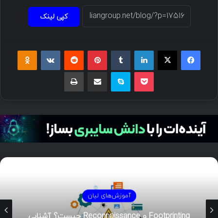
کپی لینک
فیسبوک
ایکس
لینکداین
تامبلر
پینتریست
Reddit
VKontakte
Odnoklassniki
پاکت
اسکایپ
اشتراک گذاری با ایمیل
چاپ
آموزش‌های لیان
Footprinting و Reconnaissance چیست؟ آشنایی