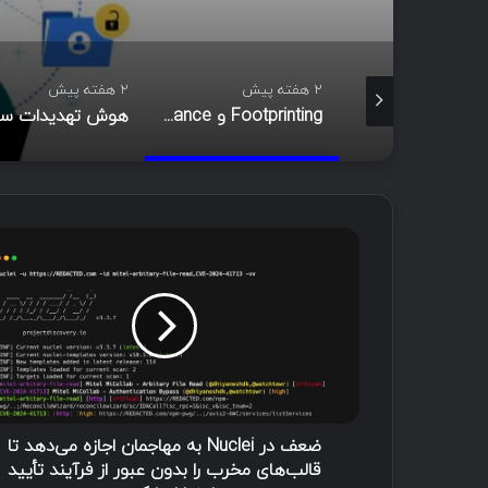
2 هفته پیش
2 هفته پیش
Footprinting و Reconnaissance چیست؟ آشنایی با روش‌های جمع‌آوری اطلاعات در امنیت سایبری
هوش تهدیدات سایبری (CTI)؛ راهنمای جامع از تحلیل تا مدیریت رخداد
ض
ع
ف
د
ر
N
u
c
l
e
ضعف در Nuclei به مهاجمان اجازه می‌دهد تا
i
قالب‌های مخرب را بدون عبور از فرآیند تأیید