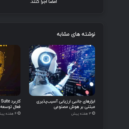
ب
امضا اجرا کنند.
ه
م
ه
ا
ج
نوشته های مشابه
م
ا
ن
ا
ج
ا
ز
ه
م
ی‌
د
ابزارهای جانبی ارزیابی آسیب‌پذیری
ه
مبتنی بر هوش مصنوعی
فعال توسعه‌ی
د
3 هفته پیش
4 هفته پیش
ت
ا
ق