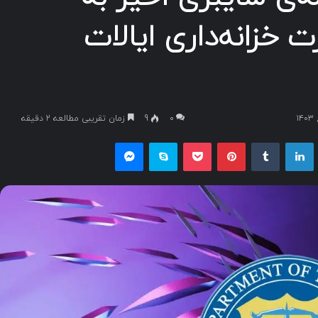
 خزانه‌داری ایالات
۰
9
زمان تقریبی مطالعه 2 دقیقه
یکس
لینکداین
تامبلر
پینتریست
پاکت
اسکایپ
مسنجر