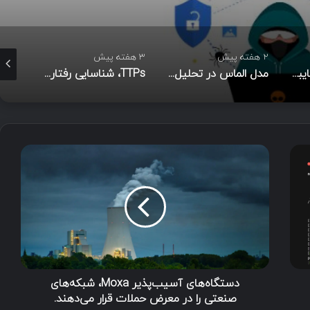
3 هفته پیش
3 هفته پیش
3 هفته پیش
مدل الماس در تحلیل نفوذ
TTPs، شناسایی رفتاری مهاجم و شاخص‌های نفوذ در امنیت سایبری
متدولوژی Cyber Kill Chain
د
س
ت
گ
ا
ه‌
ه
ا
ی
آ
دستگاه‌های آسیب‌پذیر Moxa، شبکه‌های
س
صنعتی را در معرض حملات قرار می‌دهند.