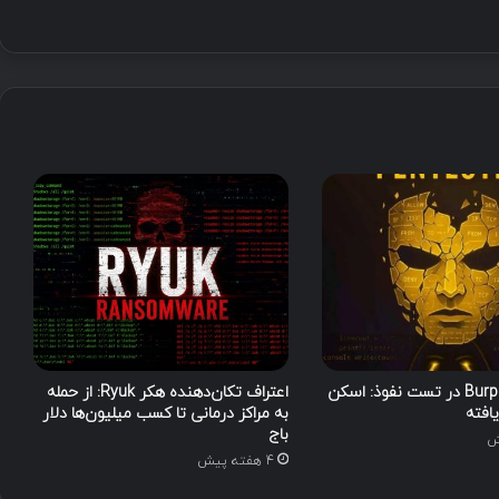
ی
ب‌
پ
ذ
ی
ر
M
o
x
a
،
ش
ب
ک
ه‌
ه
ا
کاربرد Burp Suite در تست نفوذ: اسکن
اعتراف تکان‌دهنده هکر Ryuk: از حمله
ی
افته
به مراکز درمانی تا کسب میلیون‌ها دلار
ص
باج
ن
4 هفته پیش
ع
ت