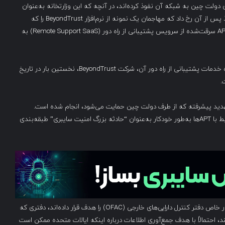
ولت چین به شبکه آن نفوذ کرده‌اند، در آنچه که این وزارتخانه به‌عنوان
«یک حادثه بزرگ امنیت سایبری» توصیف کرده است. این نفوذ پس از آن رخ داد که مهاجمان یک نمونه از نرم‌افزار BeyondTrust را که
توسط این نهاد فدرال استفاده می‌شد، با استفاده از یک کلید API سرقت‌شده از سرویس پشتیبانی از راه دور (Remote Support SaaS) به
این نهاد (آژانس) در نامه‌ای به کنگره اعلام کرد که ارائه‌دهنده خدمات پشتیبانی از راه دور آن، شرکت BeyondTrust، نخستین بار در تاریخ
دید پیشرفته که از طرف دولت چین حمایت می‌شود، انجام شده است.
همچنین، طبق سیاست وزارت خزانه‌داری آمریکا، نفوذهای مرتبط با APT‌ها به‌طور خودکار به‌عنوان “حادثه بزرگ امنیت سایبری” طبقه‌بندی
از آن زمان، مقامات آمریکایی فاش کرده‌اند که مهاجمان به‌طور خاص دفتر کنترل دارایی‌های خارجی (OFAC) را هدف قرار داده‌اند، دفتری که
ند، احتمالاً با هدف جمع‌آوری اطلاعات درباره اینکه ایالات متحده ممکن است