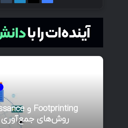
بع
آ
مدی