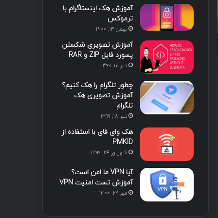
آموزش هک اینستاگرام با
ا
ب
ا
م
ترموکس
بهمن ۱۳, ۱۴۰۰
ی
گ
3 هفته پیش
3 هفته پیش
آموزش تصویری شکستن
ن
ر
هک اخلاقی مبتنی بر هوش مصنوعی
هک چیست؟ راهنمای جامع شناخت هکرها، انگیزه‌ها و هک اخلاقی
پسورد فایل ZIP و RAR
تیر ۱۶, ۱۳۹۹
ا
چطور تلگرام را هک کنیم؟
م
آموزش تصویری هک
تلگرام
تیر ۱۸, ۱۳۹۹
هک وای فای با استفاده از
PMKID
شهریور ۲۴, ۱۳۹۹
آیا VPN ما امن است؟
آموزش تست امنیت VPN
مهر ۲۲, ۱۴۰۰